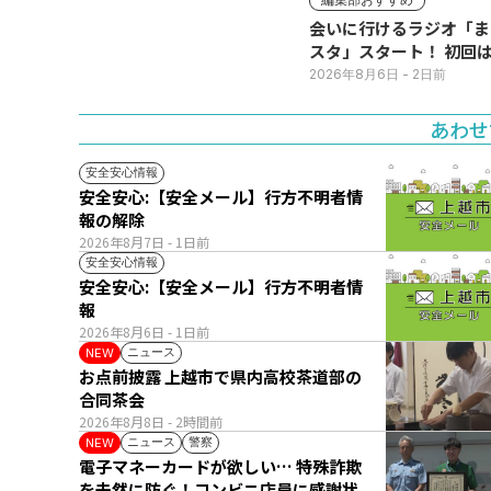
売所は朝から長い列
会いに行けるラジオ「ま
スタ」スタート！ 初回は
日(火･祝) 公開生放送
2026年8月6日
- 2日前
あわせ
安全安心情報
安全安心:【安全メール】行方不明者情
報の解除
2026年8月7日
- 1日前
安全安心情報
安全安心:【安全メール】行方不明者情
報
2026年8月6日
- 1日前
ニュース
NEW
お点前披露 上越市で県内高校茶道部の
合同茶会
2026年8月8日
- 2時間前
ニュース
警察
NEW
電子マネーカードが欲しい… 特殊詐欺
を未然に防ぐ！コンビニ店員に感謝状