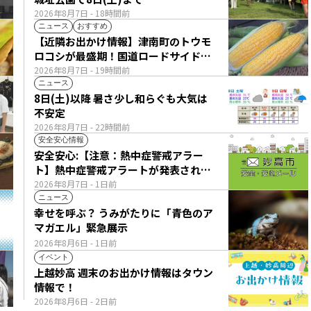
2026年8月7日
- 18時間前
ニュース
おすすめ
【近隣お出かけ情報】津南町のトウモ
ロコシが最盛期！国道ロードサイドの
直売所は朝から長い列
2026年8月7日
- 19時間前
ニュース
8日(土)以降 暑さ少し和らぐも大気は
不安定
2026年8月7日
- 22時間前
安全安心情報
安全安心:【注意：熱中症警戒アラー
ト】熱中症警戒アラートが発表されて
います。
2026年8月7日
- 1日前
ニュース
幸せを呼ぶ？ うみがたりに「青色のア
マガエル」緊急展示
2026年8月6日
- 1日前
イベント
上越妙高 週末のお出かけ情報はタウン
情報で！
2026年8月6日
- 2日前