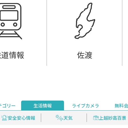
鉄道情報
佐渡
テゴリー
生活情報
ライブカメラ
無料
ント
ライブ配信
安全安心情報
グルメ
見逃し配信
天気
新着ウォッチ
上越妙高百景
プレミアム
編