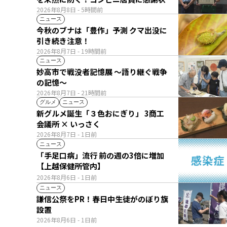
2026年8月8日
- 5時間前
ニュース
今秋のブナは「豊作」予測 クマ出没に
引き続き注意！
2026年8月7日
- 19時間前
ニュース
妙高市で戦没者記憶展 ～語り継ぐ戦争
の記憶～
2026年8月7日
- 21時間前
グルメ
ニュース
新グルメ誕生「３色おにぎり」 3商工
会議所 × いっさく
2026年8月7日
- 1日前
ニュース
「手足口病」流行 前の週の3倍に増加
【上越保健所管内】
2026年8月6日
- 1日前
ニュース
謙信公祭をPR！春日中生徒がのぼり旗
設置
2026年8月6日
- 1日前