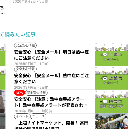
(月)
2026年8月2日
- 5日前
ち
11
て読みたい記事
安全安心情報
安全安心:【安全メール】明日は熱中症
にご注意ください
2026年8月6日
- 1日前
安全安心情報
安全安心:【安全メール】熱中症にご注
意ください
2026年8月6日
- 2日前
安全安心情報
NEW
安全安心:【注意：熱中症警戒アラー
ト】熱中症警戒アラートが発表されて
います。
2026年8月8日
- 3時間前
イベント
ニュース
「上越ナイトマーケット」開幕！ 高田
城址公園で8日(土)まで