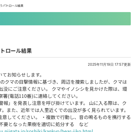
伴うパトロール結果
パトロール結果
2025年11月19日 17:57更新
いてお知らせします。
内でのクマの目撃情報に基づき、周辺を捜索しましたが、クマは
出没にご注意ください。 クマやイノシシを見かけた際は、環
、警察署(電話110番)に連絡してください。
警報」を発表し注意を呼び掛けています。 山に入る際は、ク
す。また、近年では人里近くでの出没が多く見られています。
注意してください。 ・複数で行動し、音の鳴るものを携行する
や不要となった果樹を適切に処分する など
u.niigata.jp/soshiki/kankyo/bear-jiko.html