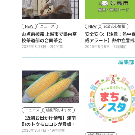
ニュース
安全安心情報
NEW
NEW
お点前披露 上越市で県内高
安全安心:【注意：熱中
校茶道部の合同茶会
戒アラート】熱中症警戒
ラートが発表されていま
2026年8月8日
- 2時間前
2026年8月8日
- 3時間前
す。
編集部
ニュース
編集部おすすめ
【近隣お出かけ情報】津南
町のトウモロコシが最盛
期！国道ロードサイドの直
2026年8月7日
- 19時間前
編集部おすすめ