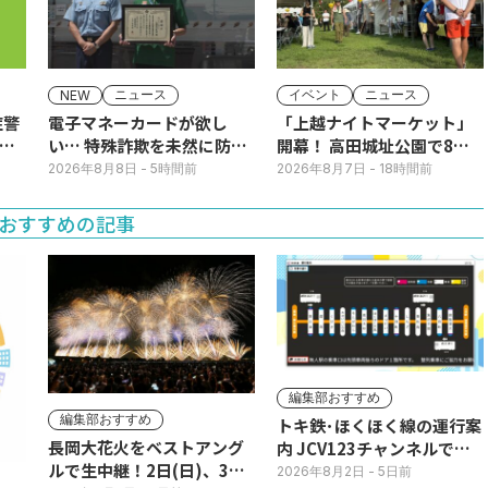
ニュース
イベント
ニュース
NEW
症警
電子マネーカードが欲し
「上越ナイトマーケット」
ア
い… 特殊詐欺を未然に防
開幕！ 高田城址公園で8日
ぐ！コンビニ店員に感謝状
(土)まで
2026年8月8日
- 5時間前
2026年8月7日
- 18時間前
おすすめの記事
編集部おすすめ
編集部おすすめ
トキ鉄･ほくほく線の運行案
長岡大花火をベストアング
内 JCV123チャンネルで平
ルで生中継！2日(日)、3日
日毎朝表示
2026年8月2日
- 5日前