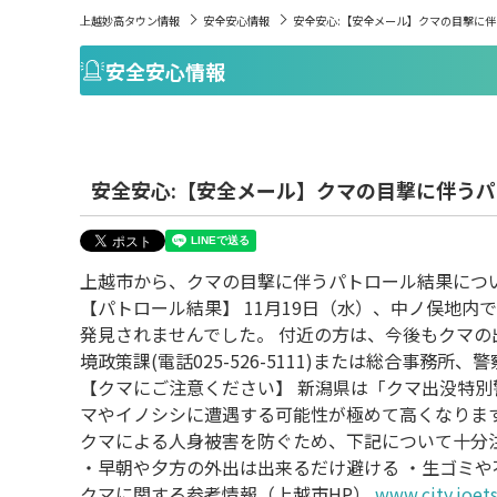
上越妙高タウン情報
安全安心情報
安全安心:【安全メール】クマの目撃に
安全安心情報
安全安心:【安全メール】クマの目撃に伴う
上越市から、クマの目撃に伴うパトロール結果につ
【パトロール結果】 11月19日（水）、中ノ俣地
発見されませんでした。 付近の方は、今後もクマの
境政策課(電話025-526-5111)または総合事務所
【クマにご注意ください】 新潟県は「クマ出没特別
マやイノシシに遭遇する可能性が極めて高くなりま
クマによる人身被害を防ぐため、下記について十分
・早朝や夕方の外出は出来るだけ避ける ・生ゴミ
クマに関する参考情報（上越市HP）
www.city.joets