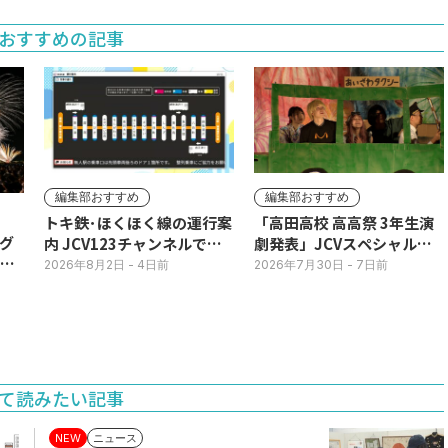
おすすめの記事
編集部おすすめ
編集部おすすめ
トキ鉄･ほくほく線の運行案
「高田高校 高高祭 3年生演
グ
内 JCV123チャンネルで平
劇発表」JCVスペシャルで
3日
日毎朝表示
放送中！
2026年8月2日
- 4日前
2026年7月30日
- 7日前
て読みたい記事
ニュース
NEW