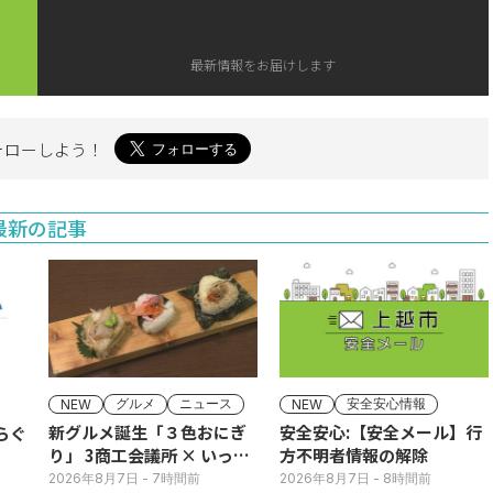
最新情報をお届けします
ォローしよう！
最新の記事
グルメ
ニュース
安全安心情報
NEW
NEW
新グルメ誕生「３色おにぎ
安全安心:【安全メール】行
り」 3商工会議所 × いっさ
方不明者情報の解除
く
2026年8月7日
- 7時間前
2026年8月7日
- 8時間前