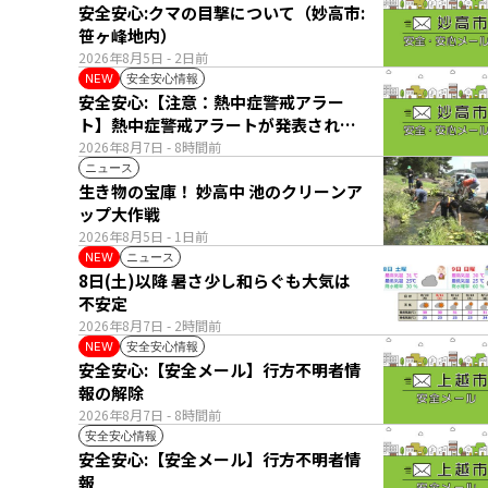
安全安心:クマの目撃について（妙高市:
笹ヶ峰地内）
2026年8月5日
- 2日前
安全安心情報
NEW
安全安心:【注意：熱中症警戒アラー
ト】熱中症警戒アラートが発表されて
います。
2026年8月7日
- 8時間前
ニュース
生き物の宝庫！ 妙高中 池のクリーンア
ップ大作戦
2026年8月5日
- 1日前
ニュース
NEW
8日(土)以降 暑さ少し和らぐも大気は
不安定
2026年8月7日
- 2時間前
安全安心情報
NEW
安全安心:【安全メール】行方不明者情
報の解除
2026年8月7日
- 8時間前
安全安心情報
安全安心:【安全メール】行方不明者情
報