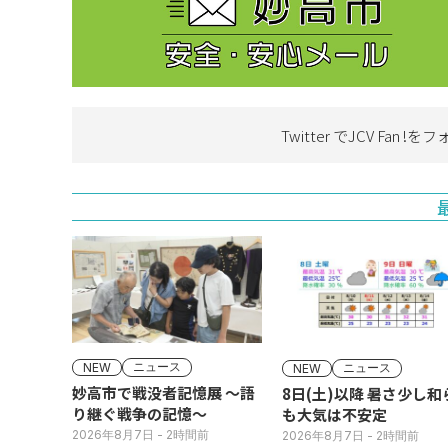
Twitter でJCV Fan !を
フ
ニュース
ニュース
NEW
NEW
妙高市で戦没者記憶展 ～語
8日(土)以降 暑さ少し和らぐ
り継ぐ戦争の記憶～
も大気は不安定
2026年8月7日
- 2時間前
2026年8月7日
- 2時間前