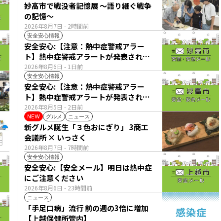
妙高市で戦没者記憶展 ～語り継ぐ戦争
の記憶～
2026年8月7日
- 2時間前
安全安心情報
安全安心:【注意：熱中症警戒アラー
ト】熱中症警戒アラートが発表されて
います。
2026年8月6日
- 1日前
安全安心情報
安全安心:【注意：熱中症警戒アラー
ト】熱中症警戒アラートが発表されて
います。
2026年8月5日
- 2日前
グルメ
ニュース
NEW
新グルメ誕生「３色おにぎり」 3商工
会議所 × いっさく
2026年8月7日
- 7時間前
安全安心情報
安全安心:【安全メール】明日は熱中症
にご注意ください
2026年8月6日
- 23時間前
ニュース
「手足口病」流行 前の週の3倍に増加
【上越保健所管内】