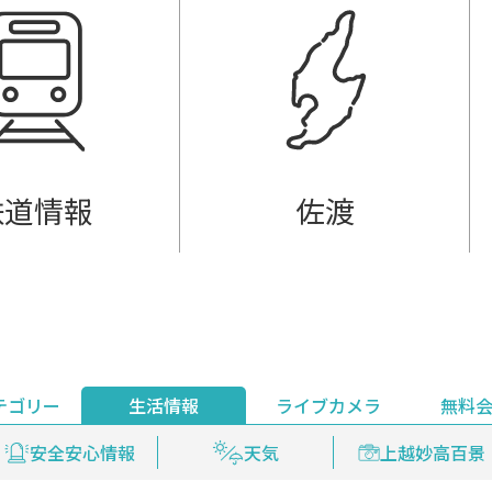
鉄道情報
佐渡
テゴリー
生活情報
ライブカメラ
無料
ント
ライブ配信
安全安心情報
グルメ
見逃し配信
天気
新着ウォッチ
上越妙高百景
プレミアム
編