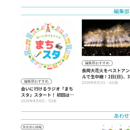
編集部
編集部おすすめ
長岡大花火をベストアン
ルで生中継！2日(日)、
編集部おすすめ
(月)
2026年8月2日
- 4日前
会いに行けるラジオ「まち
スタ」スタート！ 初回は11
日(火･祝) 公開生放送
2026年8月6日
- 1日前
あわせ
安全安心情報