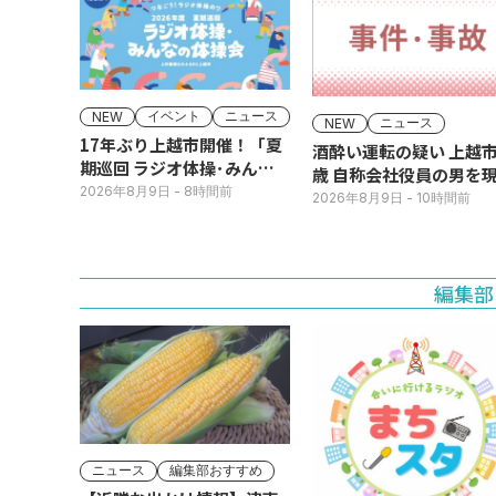
イベント
ニュース
NEW
ニュース
NEW
17年ぶり上越市開催！「夏
酒酔い運転の疑い 上越市
期巡回 ラジオ体操･みんな
歳 自称会社役員の男を
の体操会」今月16日(日)
2026年8月9日
- 8時間前
犯逮捕
2026年8月9日
- 10時間前
編集部
ニュース
編集部おすすめ