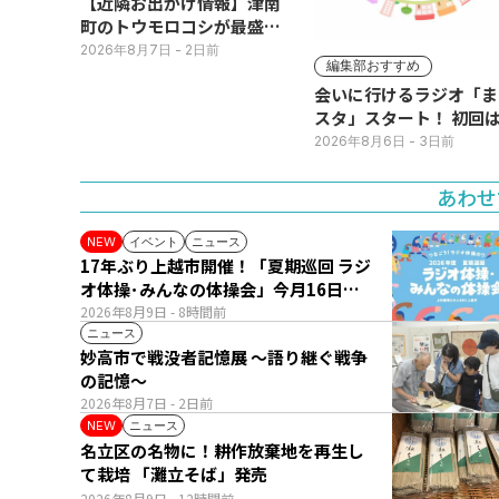
【近隣お出かけ情報】津南
町のトウモロコシが最盛
期！国道ロードサイドの直
2026年8月7日
- 2日前
編集部おすすめ
売所は朝から長い列
会いに行けるラジオ「ま
スタ」スタート！ 初回は
日(火･祝) 公開生放送
2026年8月6日
- 3日前
あわせ
イベント
ニュース
NEW
17年ぶり上越市開催！「夏期巡回 ラジ
オ体操･みんなの体操会」今月16日
(日)
2026年8月9日
- 8時間前
ニュース
妙高市で戦没者記憶展 ～語り継ぐ戦争
の記憶～
2026年8月7日
- 2日前
ニュース
NEW
名立区の名物に！耕作放棄地を再生し
て栽培 「灘立そば」発売
2026年8月9日
- 12時間前