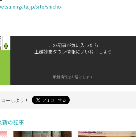
etsu.niigata.jp/site/shicho-
この記事が気に入ったら
上越妙高タウン情報にいいね！しよう
最新情報をお届けします
ォローしよう！
最新の記事