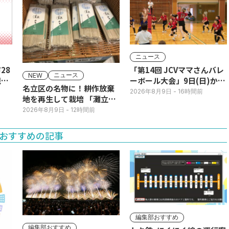
ニュース
28
「第14回 JCVママさんバレ
ニュース
NEW
現行
ーボール大会」9日(日)から
名立区の名物に！耕作放棄
JCVスペシャルで放送！
2026年8月9日
- 16時間前
地を再生して栽培 「灘立そ
ば」発売
2026年8月9日
- 12時間前
おすすめの記事
編集部おすすめ
編集部おすすめ