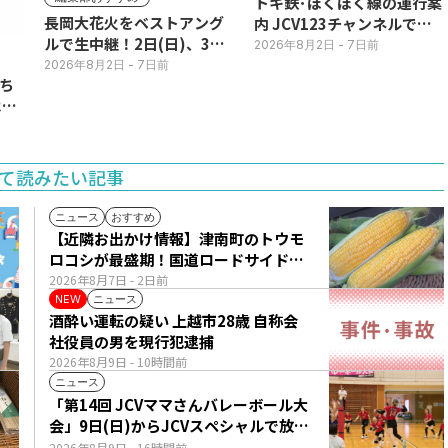
トキ鉄･ほくほく線の運行案
長岡大花火をベストアング
内 JCV123チャンネルで平
ルで生中継！2日(日)、3日
日毎朝表示
2026年8月2日
- 7日前
(月)
2026年8月2日
- 7日前
ち
11
て読みたい記事
ニュース
おすすめ
【近隣お出かけ情報】津南町のトウモ
ロコシが最盛期！国道ロードサイドの
直売所は朝から長い列
2026年8月7日
- 2日前
ニュース
NEW
酒酔い運転の疑い 上越市28歳 自称会
社役員の男を現行犯逮捕
2026年8月9日
- 10時間前
ニュース
「第14回 JCVママさんバレーボール大
会」9日(日)からJCVスペシャルで放
送！
2026年8月9日
- 16時間前