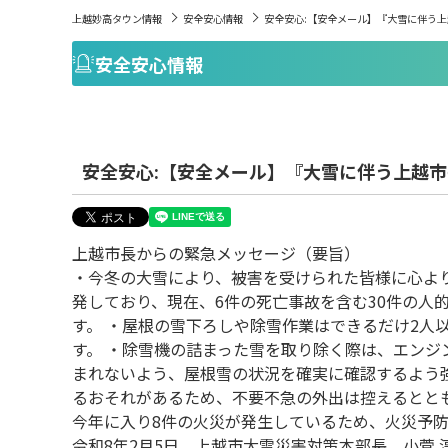
上越妙高タウン情報
安全安心情報
安全安心:【安全メール】『大雪に伴う
安全安心情報
安全安心:【安全メール】『大雪に伴う上越
上越市長からの緊急メッセージ（要旨）
・今冬の大雪により、被害を受けられた皆様に心よ
発しており、現在、6件の死亡事故を含む30件の人
す。 ・屋根の雪下ろしや除雪作業はできるだけ2人
す。 ・除雪機の詰まった雪を取り除く際は、エン
まれないよう、屋根雪の状況を確実に確認するよう強
るおそれがあるため、不要不急の外出は控えるとと
今年に入り8件の火災が発生しているため、火災予
令和8年2月5日 上越市大雪災害対策本部長 小菅 