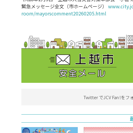
緊急メッセージ全文（市ホームページ）
www.city.jo
room/mayorscomment20260205.html
Twitter でJCV Fan !を
フ