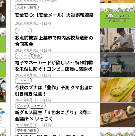
安全安心情報
安全安心:【安全メール】火災誤報連絡
2026年8月8日
- 1日前
ニュース
お点前披露 上越市で県内高校茶道部の
合同茶会
2026年8月8日
- 1日前
ニュース
警察
電子マネーカードが欲しい… 特殊詐欺
を未然に防ぐ！コンビニ店員に感謝状
2026年8月8日
- 1日前
ニュース
今秋のブナは「豊作」予測 クマ出没に
引き続き注意！
2026年8月7日
- 2日前
グルメ
ニュース
新グルメ誕生「３色おにぎり」 3商工
会議所 × いっさく
2026年8月7日
- 2日前
安全安心情報