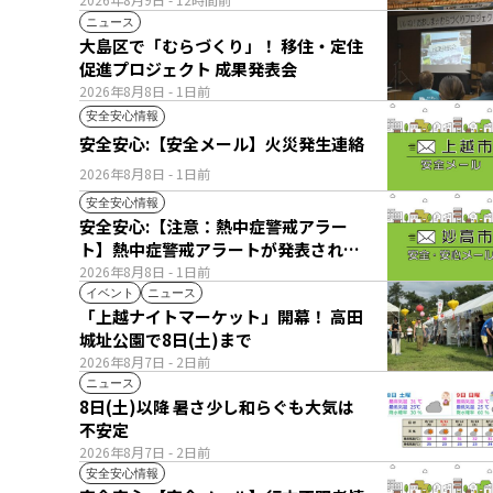
ニュース
大島区で「むらづくり」！ 移住・定住
促進プロジェクト 成果発表会
2026年8月8日
- 1日前
安全安心情報
安全安心:【安全メール】火災発生連絡
2026年8月8日
- 1日前
安全安心情報
安全安心:【注意：熱中症警戒アラー
ト】熱中症警戒アラートが発表されて
います。
2026年8月8日
- 1日前
イベント
ニュース
「上越ナイトマーケット」開幕！ 高田
城址公園で8日(土)まで
2026年8月7日
- 2日前
ニュース
8日(土)以降 暑さ少し和らぐも大気は
不安定
2026年8月7日
- 2日前
安全安心情報