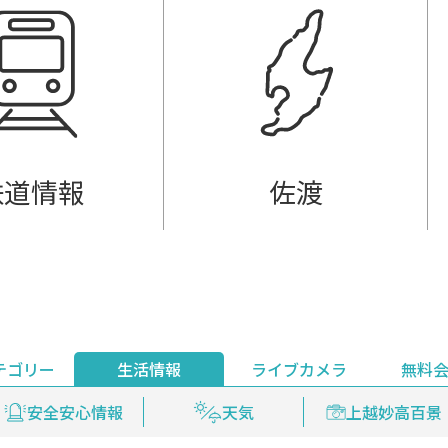
鉄道情報
佐渡
テゴリー
生活情報
ライブカメラ
無料
ント
ライブ配信
安全安心情報
グルメ
見逃し配信
天気
新着ウォッチ
上越妙高百景
プレミアム
編