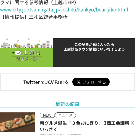
クマに関する参考情報（上越市HP）
www.city.joetsu.niigata.jp/soshiki/kankyo/bear-jiko.html
【情報提供】三和区総合事務所
この記事が気に入ったら
上越妙高タウン情報にいいね！しよう
Twitter でJCV Fan !を
最新の記事
ニュース
NEW
新グルメ誕生「３色おにぎり」 3商工会議所 ×
いっさく