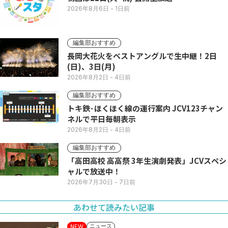
2026年8月6日
- 1日前
編集部おすすめ
長岡大花火をベストアングルで生中継！2日
(日)、3日(月)
2026年8月2日
- 4日前
編集部おすすめ
トキ鉄･ほくほく線の運行案内 JCV123チャン
ネルで平日毎朝表示
2026年8月2日
- 4日前
編集部おすすめ
「高田高校 高高祭 3年生演劇発表」JCVスペシ
ャルで放送中！
2026年7月30日
- 7日前
あわせて読みたい記事
ニュース
NEW