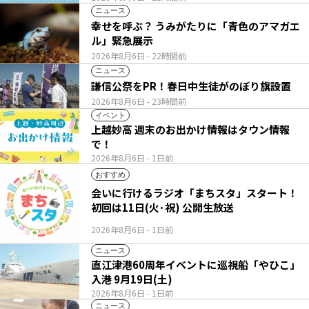
ニュース
幸せを呼ぶ？ うみがたりに「青色のアマガエ
ル」緊急展示
2026年8月6日
- 22時間前
ニュース
謙信公祭をPR！春日中生徒がのぼり旗設置
2026年8月6日
- 23時間前
イベント
上越妙高 週末のお出かけ情報はタウン情報
で！
2026年8月6日
- 1日前
おすすめ
会いに行けるラジオ「まちスタ」スタート！
初回は11日(火･祝) 公開生放送
2026年8月6日
- 1日前
ニュース
直江津港60周年イベントに巡視船「やひこ」
入港 9月19日(土)
2026年8月6日
- 1日前
ニュース