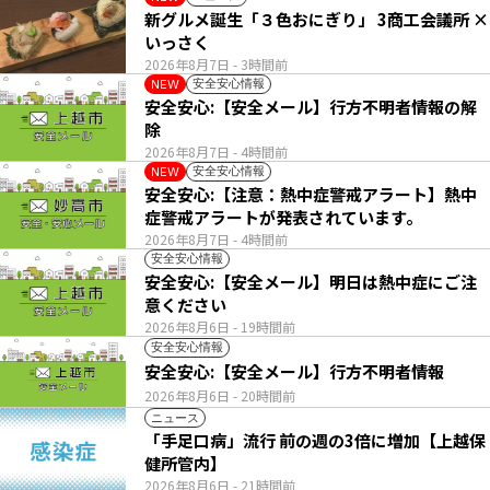
新グルメ誕生「３色おにぎり」 3商工会議所 ×
いっさく
2026年8月7日
- 3時間前
安全安心情報
NEW
安全安心:【安全メール】行方不明者情報の解
除
2026年8月7日
- 4時間前
安全安心情報
NEW
安全安心:【注意：熱中症警戒アラート】熱中
症警戒アラートが発表されています。
2026年8月7日
- 4時間前
安全安心情報
安全安心:【安全メール】明日は熱中症にご注
意ください
2026年8月6日
- 19時間前
安全安心情報
安全安心:【安全メール】行方不明者情報
2026年8月6日
- 20時間前
ニュース
「手足口病」流行 前の週の3倍に増加【上越保
健所管内】
2026年8月6日
- 21時間前