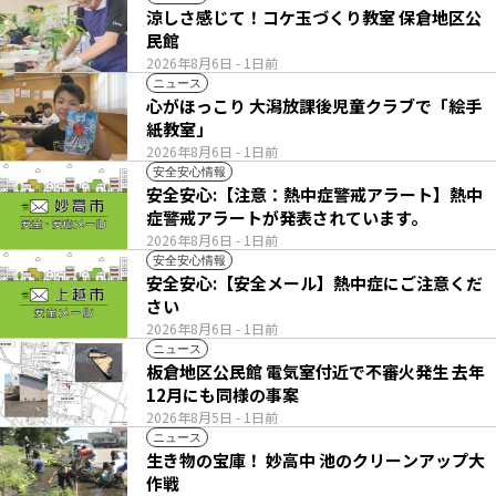
涼しさ感じて！コケ玉づくり教室 保倉地区公
民館
2026年8月6日
- 1日前
ニュース
心がほっこり 大潟放課後児童クラブで「絵手
紙教室」
2026年8月6日
- 1日前
安全安心情報
安全安心:【注意：熱中症警戒アラート】熱中
症警戒アラートが発表されています。
2026年8月6日
- 1日前
安全安心情報
安全安心:【安全メール】熱中症にご注意くだ
さい
2026年8月6日
- 1日前
ニュース
板倉地区公民館 電気室付近で不審火発生 去年
12月にも同様の事案
2026年8月5日
- 1日前
ニュース
生き物の宝庫！ 妙高中 池のクリーンアップ大
作戦