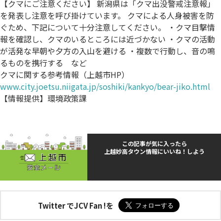
【クマにご注意ください】 新潟県は「クマ出没警戒注意報」
を発表し注意を呼び掛けています。 クマによる人身被害を防
ぐため、下記について十分注意してください。 ・クマ目撃情
報を確認し、クマのいるところには近づかない ・クマの活動
が活発な早朝や夕方の入山を避ける ・複数で行動し、音の鳴
るものを携行する など
クマに関する参考情報（上越市HP）
www.city.joetsu.niigata.jp/soshiki/kankyo/bear-jiko.html
【情報提供】環境政策課
この記事が気に入ったら
上越妙高タウン情報にいいね！しよう
Twitter でJCV Fan !を