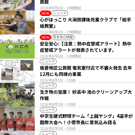
民館
2026年8月6日
- 10時間前
ニュース
NEW
心がほっこり 大潟放課後児童クラブで「絵手
紙教室」
2026年8月6日
- 10時間前
安全安心情報
NEW
安全安心:【注意：熱中症警戒アラート】熱中
症警戒アラートが発表されています。
2026年8月6日
- 11時間前
ニュース
板倉地区公民館 電気室付近で不審火発生 去年
12月にも同様の事案
2026年8月5日
- 1日前
ニュース
生き物の宝庫！ 妙高中 池のクリーンアップ大
作戦
2026年8月5日
- 1日前
ニュース
中学生硬式野球チーム「上越ヤング」4選手が
国際大会へ！小菅市長に意気込み語る
2026年8月5日
- 1日前
ニュース