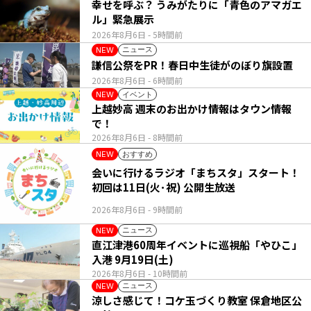
幸せを呼ぶ？ うみがたりに「青色のアマガエ
ル」緊急展示
2026年8月6日
- 5時間前
ニュース
NEW
謙信公祭をPR！春日中生徒がのぼり旗設置
2026年8月6日
- 6時間前
イベント
NEW
上越妙高 週末のお出かけ情報はタウン情報
で！
2026年8月6日
- 8時間前
おすすめ
NEW
会いに行けるラジオ「まちスタ」スタート！
初回は11日(火･祝) 公開生放送
2026年8月6日
- 9時間前
ニュース
NEW
直江津港60周年イベントに巡視船「やひこ」
入港 9月19日(土)
2026年8月6日
- 10時間前
ニュース
NEW
涼しさ感じて！コケ玉づくり教室 保倉地区公