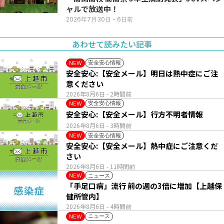
ャルで放送中！
2026年7月30日
- 6日前
あわせて読みたい記事
安全安心情報
NEW
安全安心:【安全メール】明日は熱中症にご注
意ください
2026年8月6日
- 2時間前
安全安心情報
NEW
安全安心:【安全メール】行方不明者情報
2026年8月6日
- 3時間前
安全安心情報
NEW
安全安心:【安全メール】熱中症にご注意くだ
さい
2026年8月6日
- 11時間前
ニュース
NEW
「手足口病」流行 前の週の3倍に増加【上越保
健所管内】
2026年8月6日
- 4時間前
ニュース
NEW