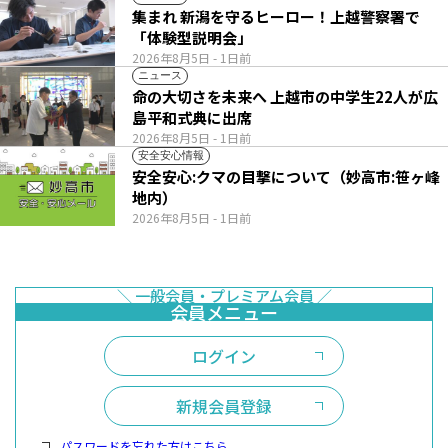
集まれ 新潟を守るヒーロー！上越警察署で
「体験型説明会」
2026年8月5日
- 1日前
ニュース
命の大切さを未来へ 上越市の中学生22人が広
島平和式典に出席
2026年8月5日
- 1日前
安全安心情報
安全安心:クマの目撃について（妙高市:笹ヶ峰
地内）
2026年8月5日
- 1日前
ログイン
新規会員登録
パスワードを忘れた方はこちら