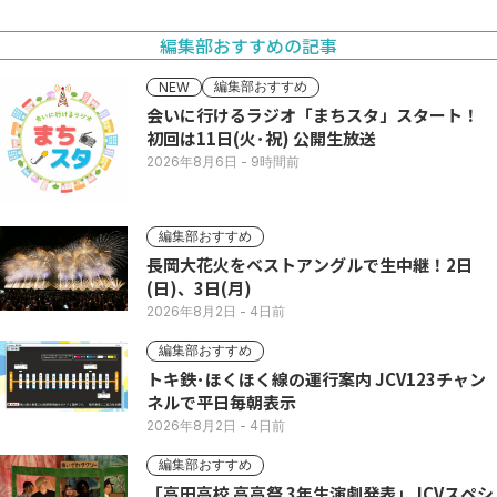
編集部おすすめの記事
編集部おすすめ
NEW
会いに行けるラジオ「まちスタ」スタート！
初回は11日(火･祝) 公開生放送
2026年8月6日
- 9時間前
編集部おすすめ
長岡大花火をベストアングルで生中継！2日
(日)、3日(月)
2026年8月2日
- 4日前
編集部おすすめ
トキ鉄･ほくほく線の運行案内 JCV123チャン
ネルで平日毎朝表示
2026年8月2日
- 4日前
編集部おすすめ
「高田高校 高高祭 3年生演劇発表」JCVスペシ