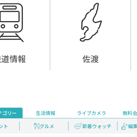
鉄道情報
佐渡
テゴリー
生活情報
ライブカメラ
無料
ント
ライブ配信
安全安心情報
グルメ
見逃し配信
天気
新着ウォッチ
上越妙高百景
プレミアム
編