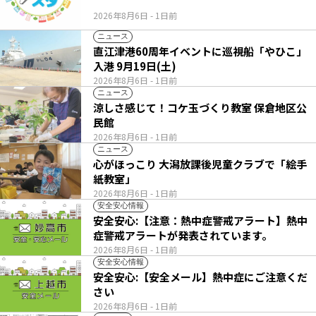
2026年8月6日
- 1日前
ニュース
直江津港60周年イベントに巡視船「やひこ」
入港 9月19日(土)
2026年8月6日
- 1日前
ニュース
涼しさ感じて！コケ玉づくり教室 保倉地区公
民館
2026年8月6日
- 1日前
ニュース
心がほっこり 大潟放課後児童クラブで「絵手
紙教室」
2026年8月6日
- 1日前
安全安心情報
安全安心:【注意：熱中症警戒アラート】熱中
症警戒アラートが発表されています。
2026年8月6日
- 1日前
安全安心情報
安全安心:【安全メール】熱中症にご注意くだ
さい
2026年8月6日
- 1日前