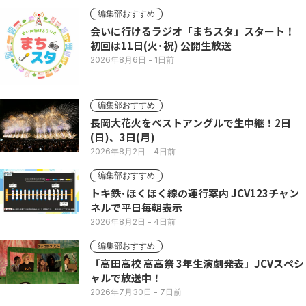
編集部おすすめ
会いに行けるラジオ「まちスタ」スタート！
初回は11日(火･祝) 公開生放送
2026年8月6日
- 1日前
編集部おすすめ
長岡大花火をベストアングルで生中継！2日
(日)、3日(月)
2026年8月2日
- 4日前
編集部おすすめ
トキ鉄･ほくほく線の運行案内 JCV123チャン
ネルで平日毎朝表示
2026年8月2日
- 4日前
編集部おすすめ
「高田高校 高高祭 3年生演劇発表」JCVスペシ
ャルで放送中！
2026年7月30日
- 7日前