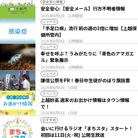
安全安心情報
安全安心:【安全メール】行方不明者情報
2026年8月6日
- 21時間前
ニュース
「手足口病」流行 前の週の3倍に増加【上越保
健所管内】
2026年8月6日
- 22時間前
ニュース
幸せを呼ぶ？ うみがたりに「青色のアマガエ
ル」緊急展示
2026年8月6日
- 23時間前
ニュース
謙信公祭をPR！春日中生徒がのぼり旗設置
2026年8月6日
- 1日前
イベント
上越妙高 週末のお出かけ情報はタウン情報
で！
2026年8月6日
- 1日前
おすすめ
会いに行けるラジオ「まちスタ」スタート！
初回は11日(火･祝) 公開生放送