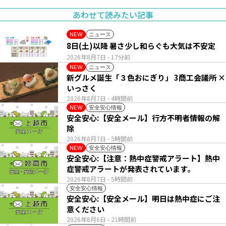
あわせて読みたい記事
ニュース
NEW
8日(土)以降 暑さ少し和らぐも大気は不安定
2026年8月7日
- 17分前
ニュース
NEW
新グルメ誕生「３色おにぎり」 3商工会議所 ×
いっさく
2026年8月7日
- 4時間前
安全安心情報
NEW
安全安心:【安全メール】行方不明者情報の解
除
2026年8月7日
- 5時間前
安全安心情報
NEW
安全安心:【注意：熱中症警戒アラート】熱中
症警戒アラートが発表されています。
2026年8月7日
- 5時間前
安全安心情報
安全安心:【安全メール】明日は熱中症にご注
意ください
2026年8月6日
- 21時間前