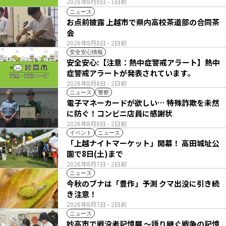
2026年8月8日
- 1日前
ニュース
お点前披露 上越市で県内高校茶道部の合同茶
会
2026年8月8日
- 2日前
安全安心情報
安全安心:【注意：熱中症警戒アラート】熱中
症警戒アラートが発表されています。
2026年8月8日
- 2日前
ニュース
警察
電子マネーカードが欲しい… 特殊詐欺を未然
に防ぐ！コンビニ店員に感謝状
2026年8月8日
- 2日前
イベント
ニュース
「上越ナイトマーケット」開幕！ 高田城址公
園で8日(土)まで
2026年8月7日
- 2日前
ニュース
今秋のブナは「豊作」予測 クマ出没に引き続
き注意！
2026年8月7日
- 2日前
ニュース
妙高市で戦没者記憶展 ～語り継ぐ戦争の記憶