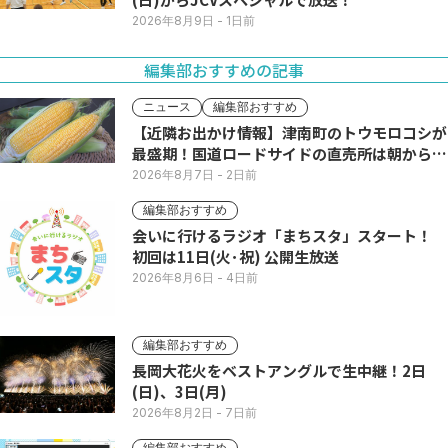
2026年8月9日
- 1日前
編集部おすすめの記事
ニュース
編集部おすすめ
【近隣お出かけ情報】津南町のトウモロコシが
最盛期！国道ロードサイドの直売所は朝から長
い列
2026年8月7日
- 2日前
編集部おすすめ
会いに行けるラジオ「まちスタ」スタート！
初回は11日(火･祝) 公開生放送
2026年8月6日
- 4日前
編集部おすすめ
長岡大花火をベストアングルで生中継！2日
(日)、3日(月)
2026年8月2日
- 7日前
編集部おすすめ