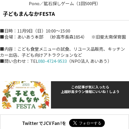
Pono／鉱石探しゲーム（1回500円）
子どもまんなかFESTA
■日時：11月9日（日）10:00～15:00
■会場：あいあう本部 （妙高市長森1854） ※旧斐太南保育園
■内容：こども食堂メニューの試食、リユース品販売、キッチン
カー出店、子ども向けアトラクションなど
■問い合わせ：TEL
080-4724-9533
（NPO法人 あいあう）
この記事が気に入ったら
上越妙高タウン情報にいいね！しよう
Twitter でJCV Fan !を