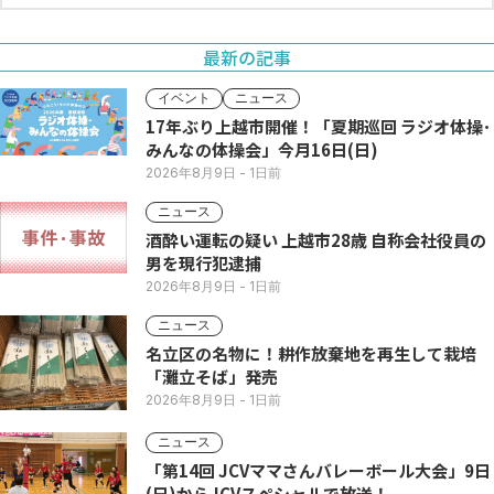
最新の記事
イベント
ニュース
17年ぶり上越市開催！「夏期巡回 ラジオ体操･
みんなの体操会」今月16日(日)
2026年8月9日
- 1日前
ニュース
酒酔い運転の疑い 上越市28歳 自称会社役員の
男を現行犯逮捕
2026年8月9日
- 1日前
ニュース
名立区の名物に！耕作放棄地を再生して栽培
「灘立そば」発売
2026年8月9日
- 1日前
ニュース
「第14回 JCVママさんバレーボール大会」9日
(日)からJCVスペシャルで放送！