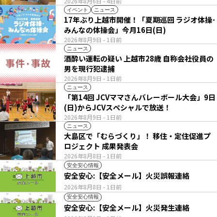
2026年8月6日
- 4日前
イベント
ニュース
17年ぶり上越市開催！「夏期巡回 ラジオ体操･
みんなの体操会」今月16日(日)
2026年8月9日
- 1日前
ニュース
酒酔い運転の疑い 上越市28歳 自称会社役員の
男を現行犯逮捕
2026年8月9日
- 1日前
ニュース
「第14回 JCVママさんバレーボール大会」9日
(日)からJCVスペシャルで放送！
2026年8月9日
- 1日前
ニュース
大島区で「むらづくり」！ 移住・定住促進プ
ロジェクト 成果発表会
2026年8月8日
- 1日前
安全安心情報
安全安心:【安全メール】火災誤報連絡
2026年8月8日
- 1日前
安全安心情報
安全安心:【安全メール】火災発生連絡