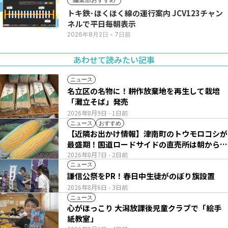
トキ鉄･ほくほく線の運行案内 JCV123チャン
ネルで平日毎朝表示
2026年8月2日
- 7日前
あわせて読みたい記事
ニュース
名立区の名物に！耕作放棄地を再生して栽培
「灘立そば」発売
2026年8月9日
- 1日前
ニュース
おすすめ
【近隣お出かけ情報】津南町のトウモロコシが
最盛期！国道ロードサイドの直売所は朝から長
い列
2026年8月7日
- 2日前
ニュース
謙信公祭をPR！春日中生徒がのぼり旗設置
2026年8月6日
- 3日前
ニュース
心がほっこり 大潟放課後児童クラブで「絵手
紙教室」