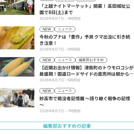
「上越ナイトマーケット」開幕！ 高田城址公
園で8日(土)まで
2026年8月7日
- 4時間前
ニュース
NEW
今秋のブナは「豊作」予測 クマ出没に引き続
き注意！
2026年8月7日
- 5時間前
ニュース
編集部おすすめ
NEW
【近隣お出かけ情報】津南町のトウモロコシが
最盛期！国道ロードサイドの直売所は朝から長
い列
2026年8月7日
- 5時間前
ニュース
NEW
妙高市で戦没者記憶展 ～語り継ぐ戦争の記憶
～
2026年8月7日
- 7時間前
編集部おすすめの記事