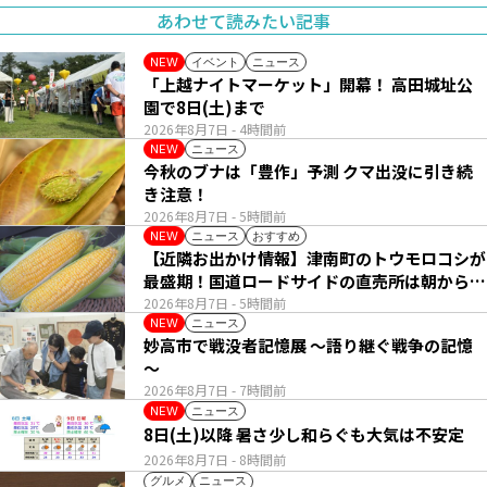
あわせて読みたい記事
イベント
ニュース
NEW
「上越ナイトマーケット」開幕！ 高田城址公
園で8日(土)まで
2026年8月7日
- 4時間前
ニュース
NEW
今秋のブナは「豊作」予測 クマ出没に引き続
き注意！
2026年8月7日
- 5時間前
ニュース
おすすめ
NEW
【近隣お出かけ情報】津南町のトウモロコシが
最盛期！国道ロードサイドの直売所は朝から長
い列
2026年8月7日
- 5時間前
ニュース
NEW
妙高市で戦没者記憶展 ～語り継ぐ戦争の記憶
～
2026年8月7日
- 7時間前
ニュース
NEW
8日(土)以降 暑さ少し和らぐも大気は不安定
2026年8月7日
- 8時間前
グルメ
ニュース