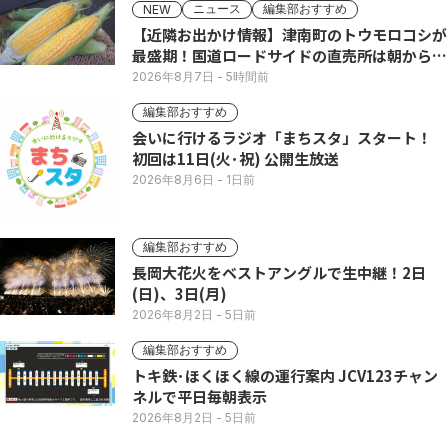
ニュース
編集部おすすめ
NEW
【近隣お出かけ情報】津南町のトウモロコシが
最盛期！国道ロードサイドの直売所は朝から長
い列
2026年8月7日
- 5時間前
編集部おすすめ
会いに行けるラジオ「まちスタ」スタート！
初回は11日(火･祝) 公開生放送
2026年8月6日
- 1日前
編集部おすすめ
長岡大花火をベストアングルで生中継！2日
(日)、3日(月)
2026年8月2日
- 5日前
編集部おすすめ
トキ鉄･ほくほく線の運行案内 JCV123チャン
ネルで平日毎朝表示
2026年8月2日
- 5日前