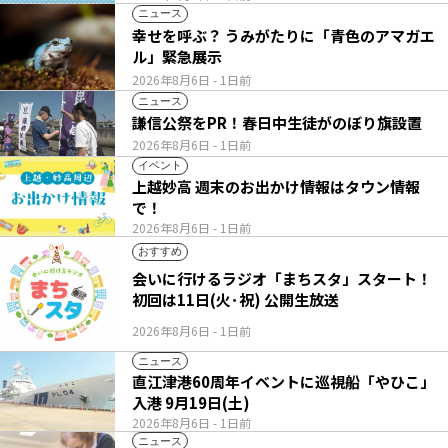
ニュース
幸せを呼ぶ？ うみがたりに「青色のアマガエ
ル」緊急展示
2026年8月6日
- 1日前
ニュース
謙信公祭をPR！春日中生徒がのぼり旗設置
2026年8月6日
- 1日前
イベント
上越妙高 週末のお出かけ情報はタウン情報
で！
2026年8月6日
- 1日前
おすすめ
会いに行けるラジオ「まちスタ」スタート！
初回は11日(火･祝) 公開生放送
2026年8月6日
- 1日前
ニュース
直江津港60周年イベントに巡視船「やひこ」
入港 9月19日(土)
2026年8月6日
- 1日前
ニュース