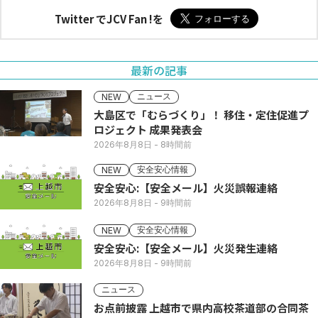
Twitter でJCV Fan !を
最新の記事
ニュース
NEW
大島区で「むらづくり」！ 移住・定住促進プ
ロジェクト 成果発表会
2026年8月8日
- 8時間前
安全安心情報
NEW
安全安心:【安全メール】火災誤報連絡
2026年8月8日
- 9時間前
安全安心情報
NEW
安全安心:【安全メール】火災発生連絡
2026年8月8日
- 9時間前
ニュース
お点前披露 上越市で県内高校茶道部の合同茶