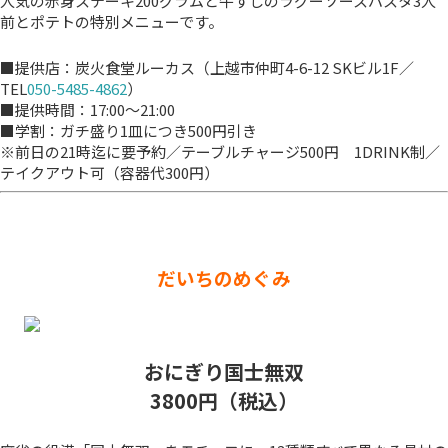
人気の赤身ステーキ200グラムと牛すじのラグーソースパスタ3人
前とポテトの特別メニューです。
■提供店：炭火食堂ルーカス（上越市仲町4-6-12 SKビル1F／
TEL
050-5485-4862
）
■提供時間：17:00～21:00
■学割：ガチ盛り1皿につき500円引き
※前日の21時迄に要予約／テーブルチャージ500円 1DRINK制／
テイクアウト可（容器代300円）
だいちのめぐみ
おにぎり国士無双
3800円（税込）