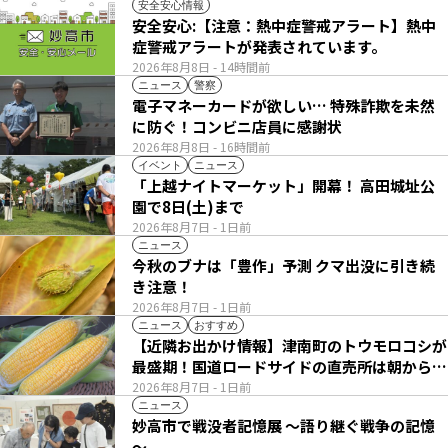
安全安心情報
安全安心:【注意：熱中症警戒アラート】熱中
症警戒アラートが発表されています。
2026年8月8日
- 14時間前
ニュース
警察
電子マネーカードが欲しい… 特殊詐欺を未然
に防ぐ！コンビニ店員に感謝状
2026年8月8日
- 16時間前
イベント
ニュース
「上越ナイトマーケット」開幕！ 高田城址公
園で8日(土)まで
2026年8月7日
- 1日前
ニュース
今秋のブナは「豊作」予測 クマ出没に引き続
き注意！
2026年8月7日
- 1日前
ニュース
おすすめ
【近隣お出かけ情報】津南町のトウモロコシが
最盛期！国道ロードサイドの直売所は朝から長
い列
2026年8月7日
- 1日前
ニュース
妙高市で戦没者記憶展 ～語り継ぐ戦争の記憶
～