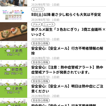
2026年8月7日
- 1日前
ニュース
8日(土)以降 暑さ少し和らぐも大気は不安定
2026年8月7日
- 1日前
グルメ
ニュース
新グルメ誕生「３色おにぎり」 3商工会議所 ×
いっさく
2026年8月7日
- 1日前
安全安心情報
安全安心:【安全メール】行方不明者情報の解
除
2026年8月7日
- 1日前
安全安心情報
安全安心:【注意：熱中症警戒アラート】熱中
症警戒アラートが発表されています。
2026年8月7日
- 1日前
安全安心情報
安全安心:【安全メール】明日は熱中症にご注
意ください
2026年8月6日
- 2日前
安全安心情報
安全安心:【安全メール】行方不明者情報