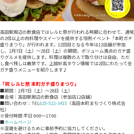
高田駅周辺の飲食店ではレルヒ祭が行われる時期に合わせて、通常
の2倍以上の肉料理やスイーツを提供する恒例イベント「本町ガチ
盛りまつり」が行われます。12回目となる今年は12店舗が参加
し、2月7日（土）～28日（土）の期間、ボリューム満点のガチ盛
りグルメを提供します。料理は複数の人で取り分けは自由、ただ
し食べ残しは厳禁です。上越妙高タウン情報では2回にわたって全
ガチ盛りメニューを紹介します♪
「祝 レルヒ祭 本町ガチ盛りまつり」
■期間：2月7日（土）～28日（土）
■会場：高田駅周辺の飲食店（参加店12店舗）
■問い合わせ：TEL
025-522-3415
（高田本町まちづくり株式会
社）
※受付時間 平日 9:00～17:00
■
ホームページ
※混雑を避けるために事前予約に協力してください。