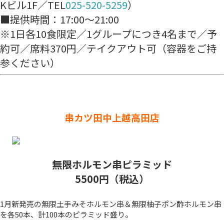
Kビル1F／TEL
025-520-5259
）
■提供時間：17:00～21:00
※1日各10食限定／1グループにつき4名まで／予
約可／席料370円／テイクアウト可（容器をご持
参ください）
串カツ田中上越高田店
無限ホルモン串ピラミッド
5500円（税込）
1月新発売の無限土手みそホルモン串＆無限柚子ポン酢ホルモン串
を各50本、計100本のピラミッド盛り。