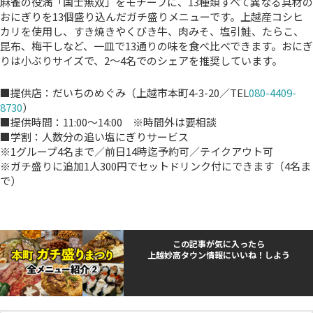
麻雀の役満「国士無双」をモチーフに、13種類すべて異なる具材の
おにぎりを13個盛り込んだガチ盛りメニューです。上越産コシヒ
カリを使用し、すき焼きやくびき牛、肉みそ、塩引鮭、たらこ、
昆布、梅干しなど、一皿で13通りの味を食べ比べできます。おにぎ
りは小ぶりサイズで、2〜4名でのシェアを推奨しています。
■提供店：だいちのめぐみ（上越市本町4-3-20／TEL
080-4409-
8730
）
■提供時間：11:00～14:00 ※時間外は要相談
■学割：人数分の追い塩にぎりサービス
※1グループ4名まで／前日14時迄予約可／テイクアウト可
※ガチ盛りに追加1人300円でセットドリンク付にできます（4名ま
で）
この記事が気に入ったら
上越妙高タウン情報にいいね！しよう