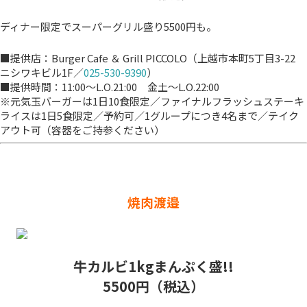
ディナー限定でスーパーグリル盛り5500円も。
■提供店：Burger Cafe ＆ Grill PICCOLO（上越市本町5丁目3-22
ニシワキビル1F／
025-530-9390
）
■提供時間：11:00～L.O.21:00 金土～L.O.22:00
※元気玉バーガーは1日10食限定／ファイナルフラッシュステーキ
ライスは1日5食限定／予約可／1グループにつき4名まで／テイク
アウト可（容器をご持参ください）
焼肉渡邉
牛カルビ1kgまんぷく盛!!
5500円（税込）