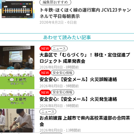
編集部おすすめ
トキ鉄･ほくほく線の運行案内 JCV123チャン
ネルで平日毎朝表示
2026年8月2日
- 6日前
あわせて読みたい記事
ニュース
NEW
大島区で「むらづくり」！ 移住・定住促進プ
ロジェクト 成果発表会
2026年8月8日
- 8時間前
安全安心情報
NEW
安全安心:【安全メール】火災誤報連絡
2026年8月8日
- 9時間前
安全安心情報
NEW
安全安心:【安全メール】火災発生連絡
2026年8月8日
- 9時間前
ニュース
お点前披露 上越市で県内高校茶道部の合同茶
会
2026年8月8日
- 13時間前