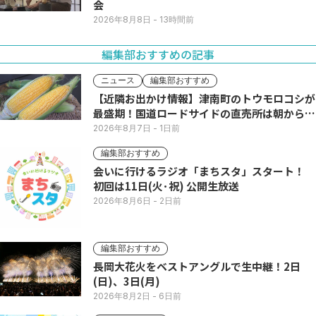
会
2026年8月8日
- 13時間前
編集部おすすめの記事
ニュース
編集部おすすめ
【近隣お出かけ情報】津南町のトウモロコシが
最盛期！国道ロードサイドの直売所は朝から長
い列
2026年8月7日
- 1日前
編集部おすすめ
会いに行けるラジオ「まちスタ」スタート！
初回は11日(火･祝) 公開生放送
2026年8月6日
- 2日前
編集部おすすめ
長岡大花火をベストアングルで生中継！2日
(日)、3日(月)
2026年8月2日
- 6日前