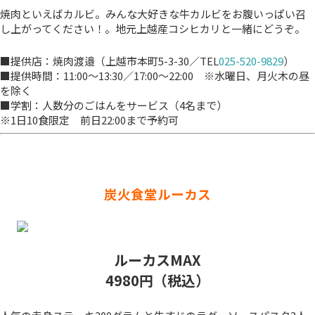
焼肉といえばカルビ。みんな大好きな牛カルビをお腹いっぱい召
し上がってください！。地元上越産コシヒカリと一緒にどうぞ。
■提供店：焼肉渡邉（上越市本町5-3-30／TEL
025-520-9829
）
■提供時間：11:00～13:30／17:00～22:00 ※水曜日、月火木の昼
を除く
■学割：人数分のごはんをサービス（4名まで）
※1日10食限定 前日22:00まで予約可
炭火食堂ルーカス
ルーカスMAX
4980円（税込）