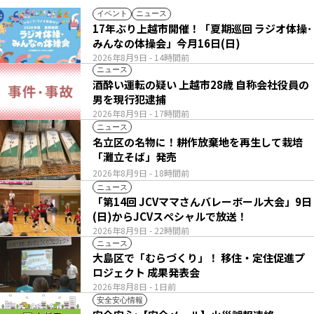
イベント
ニュース
17年ぶり上越市開催！「夏期巡回 ラジオ体操･
みんなの体操会」今月16日(日)
2026年8月9日
- 14時間前
ニュース
酒酔い運転の疑い 上越市28歳 自称会社役員の
男を現行犯逮捕
2026年8月9日
- 17時間前
ニュース
名立区の名物に！耕作放棄地を再生して栽培
「灘立そば」発売
2026年8月9日
- 18時間前
ニュース
「第14回 JCVママさんバレーボール大会」9日
(日)からJCVスペシャルで放送！
2026年8月9日
- 22時間前
ニュース
大島区で「むらづくり」！ 移住・定住促進プ
ロジェクト 成果発表会
2026年8月8日
- 1日前
安全安心情報