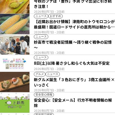
今秋のブナは「豊作」予測 クマ出没に引き続
き注意！
2026年8月7日
- 2日前
ニュース
おすすめ
【近隣お出かけ情報】津南町のトウモロコシが
最盛期！国道ロードサイドの直売所は朝から長
い列
2026年8月7日
- 2日前
ニュース
妙高市で戦没者記憶展 ～語り継ぐ戦争の記憶
～
2026年8月7日
- 2日前
ニュース
8日(土)以降 暑さ少し和らぐも大気は不安定
2026年8月7日
- 2日前
グルメ
ニュース
新グルメ誕生「３色おにぎり」 3商工会議所 ×
いっさく
2026年8月7日
- 2日前
安全安心情報
安全安心:【安全メール】行方不明者情報の解
除
2026年8月7日
- 2日前