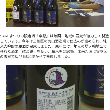
SAKEまつりの限定酒「車懸」は毎回、地域の蔵元が協力して製造
しています。今年は三和区の丸山酒造場で仕込みが進められ、純
米大吟醸の原酒が完成しました。原料には、地元の塔ノ輪地区で
穫れた酒米「越淡麗」を使い、精米率は50％。出来た酒は安塚区
の雪室で8か月ほど寝かせて熟成しました。