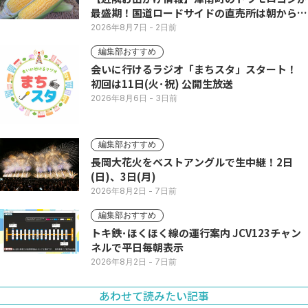
最盛期！国道ロードサイドの直売所は朝から長
い列
2026年8月7日
- 2日前
編集部おすすめ
会いに行けるラジオ「まちスタ」スタート！
初回は11日(火･祝) 公開生放送
2026年8月6日
- 3日前
編集部おすすめ
長岡大花火をベストアングルで生中継！2日
(日)、3日(月)
2026年8月2日
- 7日前
編集部おすすめ
トキ鉄･ほくほく線の運行案内 JCV123チャン
ネルで平日毎朝表示
2026年8月2日
- 7日前
あわせて読みたい記事