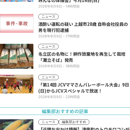
みんなの体操会」今月16日(日)
2026年8月9日
- 14時間前
ニュース
酒酔い運転の疑い 上越市28歳 自称会社役員の
男を現行犯逮捕
2026年8月9日
- 17時間前
ニュース
名立区の名物に！耕作放棄地を再生して栽培
「灘立そば」発売
2026年8月9日
- 18時間前
ニュース
「第14回 JCVママさんバレーボール大会」9日
(日)からJCVスペシャルで放送！
2026年8月9日
- 22時間前
編集部おすすめの記事
ニュース
編集部おすすめ
【近隣お出かけ情報】津南町のトウモロコシが