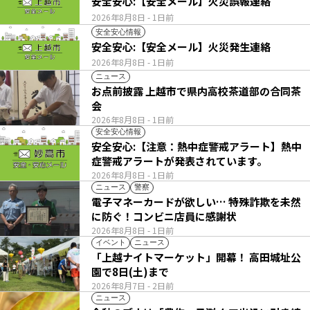
安全安心:【安全メール】火災誤報連絡
2026年8月8日
- 1日前
安全安心情報
安全安心:【安全メール】火災発生連絡
2026年8月8日
- 1日前
ニュース
お点前披露 上越市で県内高校茶道部の合同茶
会
2026年8月8日
- 1日前
安全安心情報
安全安心:【注意：熱中症警戒アラート】熱中
症警戒アラートが発表されています。
2026年8月8日
- 1日前
ニュース
警察
電子マネーカードが欲しい… 特殊詐欺を未然
に防ぐ！コンビニ店員に感謝状
2026年8月8日
- 1日前
イベント
ニュース
「上越ナイトマーケット」開幕！ 高田城址公
園で8日(土)まで
2026年8月7日
- 2日前
ニュース