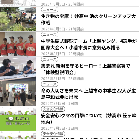
2026年8月5日
- 20時間前
ニュース
生き物の宝庫！ 妙高中 池のクリーンアップ大
作戦
2026年8月5日
- 21時間前
ニュース
中学生硬式野球チーム「上越ヤング」4選手が
国際大会へ！小菅市長に意気込み語る
2026年8月5日
- 23時間前
ニュース
集まれ 新潟を守るヒーロー！上越警察署で
「体験型説明会」
2026年8月5日
- 23時間前
ニュース
命の大切さを未来へ 上越市の中学生22人が広
島平和式典に出席
2026年8月5日
- 1日前
安全安心情報
安全安心:クマの目撃について（妙高市:笹ヶ峰
地内）
2026年8月5日
- 1日前
安全安心情報