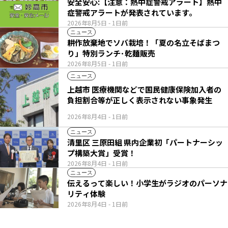
安全安心:【注意：熱中症警戒アラート】熱中
症警戒アラートが発表されています。
2026年8月5日
- 1日前
ニュース
耕作放棄地でソバ栽培！「夏の名立そばまつ
り」特別ランチ･乾麺販売
2026年8月5日
- 1日前
ニュース
上越市 医療機関などで国民健康保険加入者の
負担割合等が正しく表示されない事象発生
2026年8月4日
- 1日前
ニュース
清里区 三原田組 県内企業初「パートナーシッ
プ構築大賞」受賞！
2026年8月4日
- 1日前
ニュース
伝えるって楽しい！小学生がラジオのパーソナ
リティ体験
2026年8月4日
- 1日前