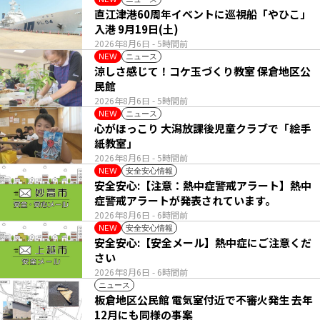
直江津港60周年イベントに巡視船「やひこ」
入港 9月19日(土)
2026年8月6日
- 5時間前
ニュース
NEW
涼しさ感じて！コケ玉づくり教室 保倉地区公
民館
2026年8月6日
- 5時間前
ニュース
NEW
心がほっこり 大潟放課後児童クラブで「絵手
紙教室」
2026年8月6日
- 5時間前
安全安心情報
NEW
安全安心:【注意：熱中症警戒アラート】熱中
症警戒アラートが発表されています。
2026年8月6日
- 6時間前
安全安心情報
NEW
安全安心:【安全メール】熱中症にご注意くだ
さい
2026年8月6日
- 6時間前
ニュース
板倉地区公民館 電気室付近で不審火発生 去年
12月にも同様の事案