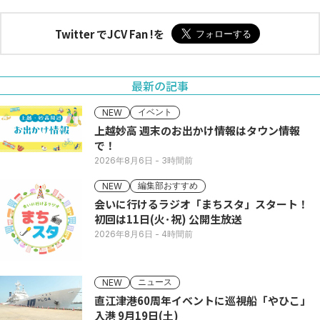
Twitter でJCV Fan !を
最新の記事
イベント
NEW
上越妙高 週末のお出かけ情報はタウン情報
で！
2026年8月6日
- 3時間前
編集部おすすめ
NEW
会いに行けるラジオ「まちスタ」スタート！
初回は11日(火･祝) 公開生放送
2026年8月6日
- 4時間前
ニュース
NEW
直江津港60周年イベントに巡視船「やひこ」
入港 9月19日(土)