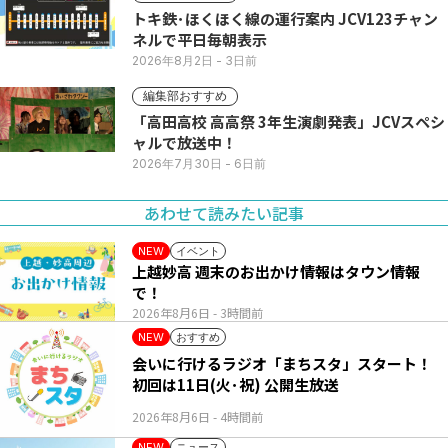
トキ鉄･ほくほく線の運行案内 JCV123チャン
ネルで平日毎朝表示
2026年8月2日
- 3日前
編集部おすすめ
「高田高校 高高祭 3年生演劇発表」JCVスペシ
ャルで放送中！
2026年7月30日
- 6日前
あわせて読みたい記事
イベント
NEW
上越妙高 週末のお出かけ情報はタウン情報
で！
2026年8月6日
- 3時間前
おすすめ
NEW
会いに行けるラジオ「まちスタ」スタート！
初回は11日(火･祝) 公開生放送
2026年8月6日
- 4時間前
ニュース
NEW