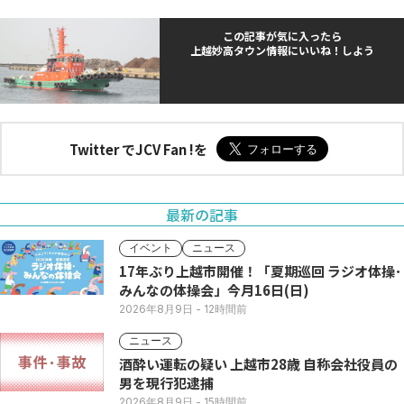
この記事が気に入ったら
上越妙高タウン情報にいいね！しよう
Twitter でJCV Fan !を
最新の記事
イベント
ニュース
17年ぶり上越市開催！「夏期巡回 ラジオ体操･
みんなの体操会」今月16日(日)
2026年8月9日
- 12時間前
ニュース
酒酔い運転の疑い 上越市28歳 自称会社役員の
男を現行犯逮捕
2026年8月9日
- 15時間前