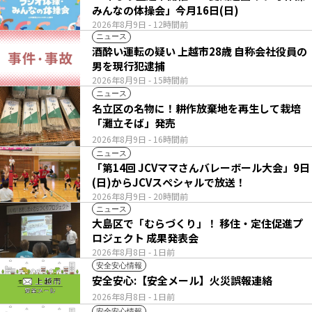
みんなの体操会」今月16日(日)
2026年8月9日
- 12時間前
ニュース
酒酔い運転の疑い 上越市28歳 自称会社役員の
男を現行犯逮捕
2026年8月9日
- 15時間前
ニュース
名立区の名物に！耕作放棄地を再生して栽培
「灘立そば」発売
2026年8月9日
- 16時間前
ニュース
「第14回 JCVママさんバレーボール大会」9日
(日)からJCVスペシャルで放送！
2026年8月9日
- 20時間前
ニュース
大島区で「むらづくり」！ 移住・定住促進プ
ロジェクト 成果発表会
2026年8月8日
- 1日前
安全安心情報
安全安心:【安全メール】火災誤報連絡
2026年8月8日
- 1日前
安全安心情報