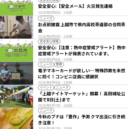
安全安心:【安全メール】火災発生連絡
2026年8月8日
- 1日前
ニュース
お点前披露 上越市で県内高校茶道部の合同茶
会
2026年8月8日
- 1日前
安全安心情報
安全安心:【注意：熱中症警戒アラート】熱中
症警戒アラートが発表されています。
2026年8月8日
- 1日前
ニュース
警察
電子マネーカードが欲しい… 特殊詐欺を未然
に防ぐ！コンビニ店員に感謝状
2026年8月8日
- 1日前
イベント
ニュース
「上越ナイトマーケット」開幕！ 高田城址公
園で8日(土)まで
2026年8月7日
- 2日前
ニュース
今秋のブナは「豊作」予測 クマ出没に引き続
き注意！
2026年8月7日
- 2日前