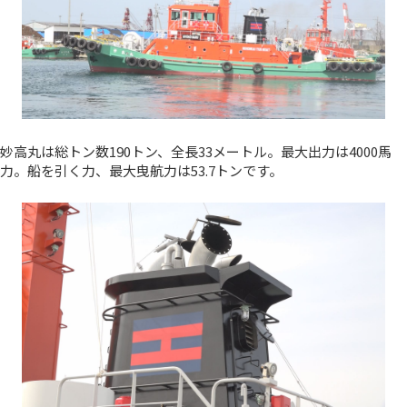
妙高丸は総トン数190トン、全長33メートル。最大出力は4000馬
力。船を引く力、最大曳航力は53.7トンです。