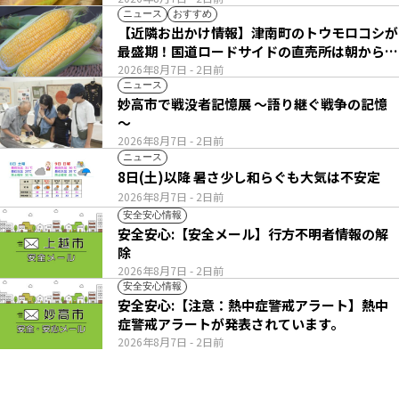
ニュース
おすすめ
【近隣お出かけ情報】津南町のトウモロコシが
最盛期！国道ロードサイドの直売所は朝から長
い列
2026年8月7日
- 2日前
ニュース
妙高市で戦没者記憶展 ～語り継ぐ戦争の記憶
～
2026年8月7日
- 2日前
ニュース
8日(土)以降 暑さ少し和らぐも大気は不安定
2026年8月7日
- 2日前
安全安心情報
安全安心:【安全メール】行方不明者情報の解
除
2026年8月7日
- 2日前
安全安心情報
安全安心:【注意：熱中症警戒アラート】熱中
症警戒アラートが発表されています。
2026年8月7日
- 2日前