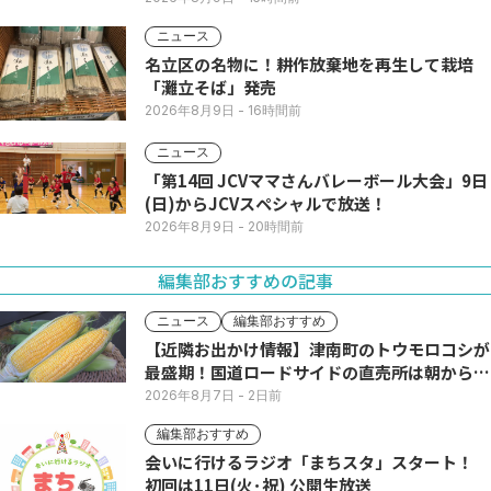
ニュース
名立区の名物に！耕作放棄地を再生して栽培
「灘立そば」発売
2026年8月9日
- 16時間前
ニュース
「第14回 JCVママさんバレーボール大会」9日
(日)からJCVスペシャルで放送！
2026年8月9日
- 20時間前
編集部おすすめの記事
ニュース
編集部おすすめ
【近隣お出かけ情報】津南町のトウモロコシが
最盛期！国道ロードサイドの直売所は朝から長
い列
2026年8月7日
- 2日前
編集部おすすめ
会いに行けるラジオ「まちスタ」スタート！
初回は11日(火･祝) 公開生放送