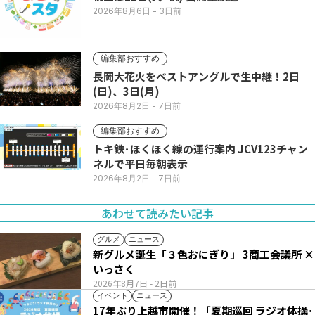
2026年8月6日
- 3日前
編集部おすすめ
長岡大花火をベストアングルで生中継！2日
(日)、3日(月)
2026年8月2日
- 7日前
編集部おすすめ
トキ鉄･ほくほく線の運行案内 JCV123チャン
ネルで平日毎朝表示
2026年8月2日
- 7日前
あわせて読みたい記事
グルメ
ニュース
新グルメ誕生「３色おにぎり」 3商工会議所 ×
いっさく
2026年8月7日
- 2日前
イベント
ニュース
17年ぶり上越市開催！「夏期巡回 ラジオ体操･