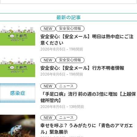
最新の記事
安全安心情報
NEW
安全安心:【安全メール】明日は熱中症にご注
意ください
2026年8月6日
- 11時間前
安全安心情報
NEW
安全安心:【安全メール】行方不明者情報
2026年8月6日
- 11時間前
ニュース
NEW
「手足口病」流行 前の週の3倍に増加【上越保
健所管内】
2026年8月6日
- 13時間前
ニュース
NEW
幸せを呼ぶ？ うみがたりに「青色のアマガエ
ル」緊急展示