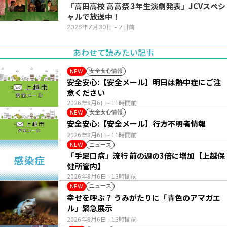
「高田高校 高高祭 3年生演劇発表」JCVスペシ
ャルで放送中！
2026年7月30日
- 7日前
あわせて読みたい記事
安全安心情報
NEW
安全安心:【安全メール】明日は熱中症にご注
意ください
2026年8月6日
- 11時間前
安全安心情報
NEW
安全安心:【安全メール】行方不明者情報
2026年8月6日
- 11時間前
ニュース
NEW
「手足口病」流行 前の週の3倍に増加【上越保
健所管内】
2026年8月6日
- 13時間前
ニュース
NEW
幸せを呼ぶ？ うみがたりに「青色のアマガエ
ル」緊急展示
2026年8月6日
- 13時間前