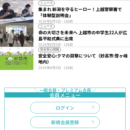
ニュース
集まれ 新潟を守るヒーロー！上越警察署で
「体験型説明会」
2026年8月5日
- 1日前
ニュース
命の大切さを未来へ 上越市の中学生22人が広
島平和式典に出席
2026年8月5日
- 1日前
安全安心情報
安全安心:クマの目撃について（妙高市:笹ヶ峰
地内）
2026年8月5日
- 1日前
ログイン
新規会員登録