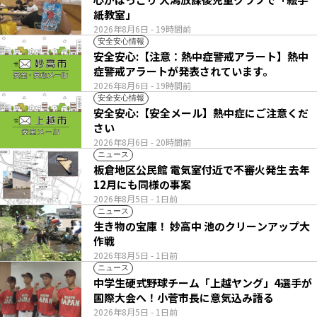
紙教室」
2026年8月6日
- 19時間前
安全安心情報
安全安心:【注意：熱中症警戒アラート】熱中
症警戒アラートが発表されています。
2026年8月6日
- 19時間前
安全安心情報
安全安心:【安全メール】熱中症にご注意くだ
さい
2026年8月6日
- 20時間前
ニュース
板倉地区公民館 電気室付近で不審火発生 去年
12月にも同様の事案
2026年8月5日
- 1日前
ニュース
生き物の宝庫！ 妙高中 池のクリーンアップ大
作戦
2026年8月5日
- 1日前
ニュース
中学生硬式野球チーム「上越ヤング」4選手が
国際大会へ！小菅市長に意気込み語る
2026年8月5日
- 1日前