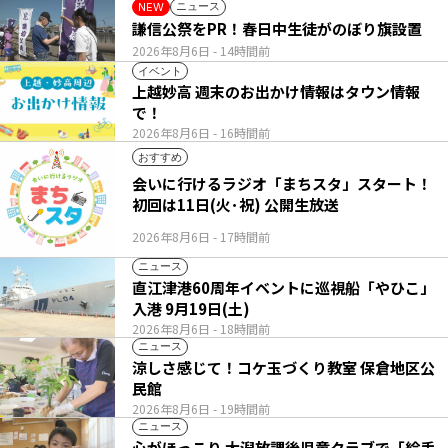
ニュース
NEW
謙信公祭をPR！春日中生徒がのぼり旗設置
2026年8月6日
- 14時間前
イベント
上越妙高 週末のお出かけ情報はタウン情報
で！
2026年8月6日
- 16時間前
おすすめ
会いに行けるラジオ「まちスタ」スタート！
初回は11日(火･祝) 公開生放送
2026年8月6日
- 17時間前
ニュース
直江津港60周年イベントに巡視船「やひこ」
入港 9月19日(土)
2026年8月6日
- 18時間前
ニュース
涼しさ感じて！コケ玉づくり教室 保倉地区公
民館
2026年8月6日
- 19時間前
ニュース
心がほっこり 大潟放課後児童クラブで「絵手