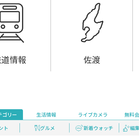
鉄道情報
佐渡
テゴリー
生活情報
ライブカメラ
無料
ント
ライブ配信
安全安心情報
グルメ
見逃し配信
天気
新着ウォッチ
上越妙高百景
プレミアム
編