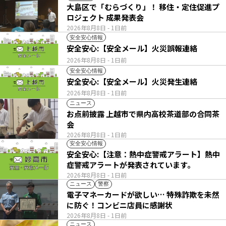
大島区で「むらづくり」！ 移住・定住促進プ
ロジェクト 成果発表会
2026年8月8日
- 1日前
安全安心情報
安全安心:【安全メール】火災誤報連絡
2026年8月8日
- 1日前
安全安心情報
安全安心:【安全メール】火災発生連絡
2026年8月8日
- 1日前
ニュース
お点前披露 上越市で県内高校茶道部の合同茶
会
2026年8月8日
- 1日前
安全安心情報
安全安心:【注意：熱中症警戒アラート】熱中
症警戒アラートが発表されています。
2026年8月8日
- 1日前
ニュース
警察
電子マネーカードが欲しい… 特殊詐欺を未然
に防ぐ！コンビニ店員に感謝状
2026年8月8日
- 1日前
ニュース