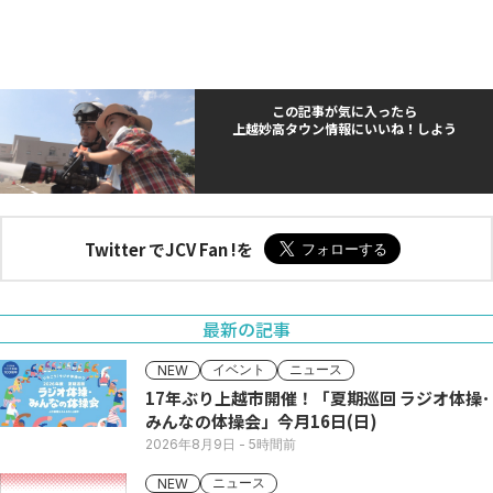
この記事が気に入ったら
上越妙高タウン情報にいいね！しよう
Twitter でJCV Fan !を
最新の記事
イベント
ニュース
NEW
17年ぶり上越市開催！「夏期巡回 ラジオ体操･
みんなの体操会」今月16日(日)
2026年8月9日
- 5時間前
ニュース
NEW