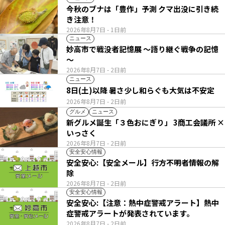
今秋のブナは「豊作」予測 クマ出没に引き続
き注意！
2026年8月7日
- 1日前
ニュース
妙高市で戦没者記憶展 ～語り継ぐ戦争の記憶
～
2026年8月7日
- 2日前
ニュース
8日(土)以降 暑さ少し和らぐも大気は不安定
2026年8月7日
- 2日前
グルメ
ニュース
新グルメ誕生「３色おにぎり」 3商工会議所 ×
いっさく
2026年8月7日
- 2日前
安全安心情報
安全安心:【安全メール】行方不明者情報の解
除
2026年8月7日
- 2日前
安全安心情報
安全安心:【注意：熱中症警戒アラート】熱中
症警戒アラートが発表されています。
2026年8月7日
- 2日前