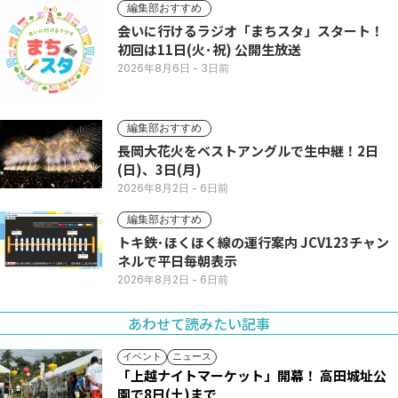
編集部おすすめ
会いに行けるラジオ「まちスタ」スタート！
初回は11日(火･祝) 公開生放送
2026年8月6日
- 3日前
編集部おすすめ
長岡大花火をベストアングルで生中継！2日
(日)、3日(月)
2026年8月2日
- 6日前
編集部おすすめ
トキ鉄･ほくほく線の運行案内 JCV123チャン
ネルで平日毎朝表示
2026年8月2日
- 6日前
あわせて読みたい記事
イベント
ニュース
「上越ナイトマーケット」開幕！ 高田城址公
園で8日(土)まで