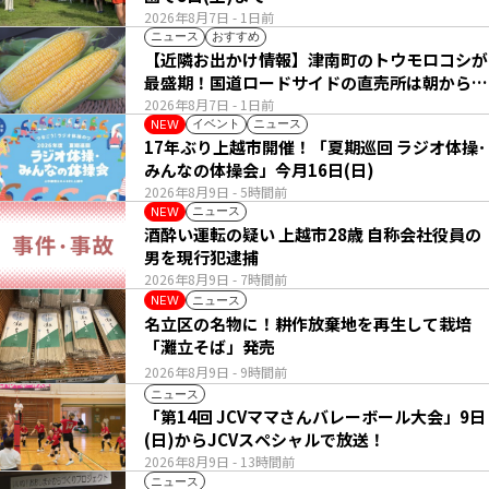
2026年8月7日
- 1日前
ニュース
おすすめ
【近隣お出かけ情報】津南町のトウモロコシが
最盛期！国道ロードサイドの直売所は朝から長
い列
2026年8月7日
- 1日前
イベント
ニュース
NEW
17年ぶり上越市開催！「夏期巡回 ラジオ体操･
みんなの体操会」今月16日(日)
2026年8月9日
- 5時間前
ニュース
NEW
酒酔い運転の疑い 上越市28歳 自称会社役員の
男を現行犯逮捕
2026年8月9日
- 7時間前
ニュース
NEW
名立区の名物に！耕作放棄地を再生して栽培
「灘立そば」発売
2026年8月9日
- 9時間前
ニュース
「第14回 JCVママさんバレーボール大会」9日
(日)からJCVスペシャルで放送！
2026年8月9日
- 13時間前
ニュース