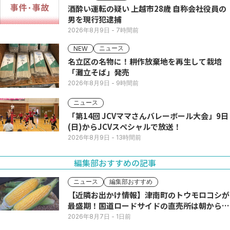
酒酔い運転の疑い 上越市28歳 自称会社役員の
男を現行犯逮捕
2026年8月9日
- 7時間前
ニュース
NEW
名立区の名物に！耕作放棄地を再生して栽培
「灘立そば」発売
2026年8月9日
- 9時間前
ニュース
「第14回 JCVママさんバレーボール大会」9日
(日)からJCVスペシャルで放送！
2026年8月9日
- 13時間前
編集部おすすめの記事
ニュース
編集部おすすめ
【近隣お出かけ情報】津南町のトウモロコシが
最盛期！国道ロードサイドの直売所は朝から長
い列
2026年8月7日
- 1日前