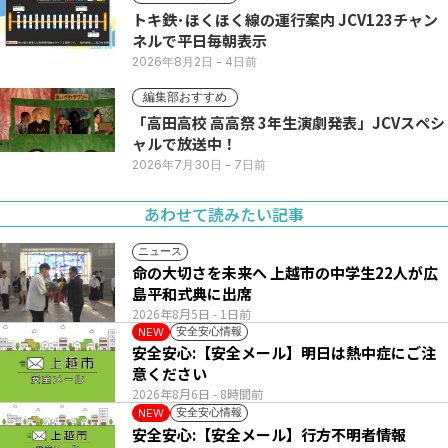
トキ鉄･ほくほく線の運行案内 JCV123チャン
ネルで平日毎朝表示
2026年8月2日
- 4日前
編集部おすすめ
「高田高校 高高祭 3年生演劇発表」JCVスペシ
ャルで放送中！
2026年7月30日
- 7日前
あわせて読みたい記事
ニュース
命の大切さを未来へ 上越市の中学生22人が広
島平和式典に出席
2026年8月5日
- 1日前
安全安心情報
NEW
安全安心:【安全メール】明日は熱中症にご注
意ください
2026年8月6日
- 8時間前
安全安心情報
NEW
安全安心:【安全メール】行方不明者情報