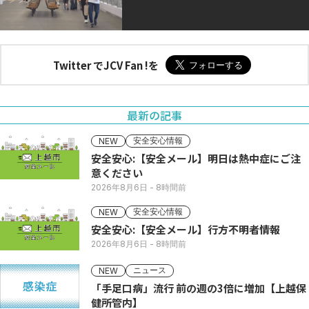
Twitter でJCV Fan !を
最新の記事
安全安心情報
NEW
安全安心:【安全メール】明日は熱中症にご注
意ください
2026年8月6日
- 8時間前
安全安心情報
NEW
安全安心:【安全メール】行方不明者情報
2026年8月6日
- 8時間前
ニュース
NEW
「手足口病」流行 前の週の3倍に増加【上越保
健所管内】