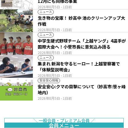
12月にも同様の事案
2026年8月5日
- 1日前
ニュース
生き物の宝庫！ 妙高中 池のクリーンアップ大
作戦
2026年8月5日
- 1日前
ニュース
中学生硬式野球チーム「上越ヤング」4選手が
国際大会へ！小菅市長に意気込み語る
2026年8月5日
- 1日前
ニュース
集まれ 新潟を守るヒーロー！上越警察署で
「体験型説明会」
2026年8月5日
- 1日前
安全安心情報
安全安心:クマの目撃について（妙高市:笹ヶ峰
地内）
2026年8月5日
- 1日前