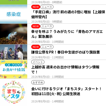
2026年8月6日
- 8時間前
ニュース
NEW
「手足口病」流行 前の週の3倍に増加【上越保
健所管内】
2026年8月6日
- 9時間前
ニュース
NEW
幸せを呼ぶ？ うみがたりに「青色のアマガエ
ル」緊急展示
2026年8月6日
- 10時間前
ニュース
NEW
謙信公祭をPR！春日中生徒がのぼり旗設置
2026年8月6日
- 11時間前
イベント
上越妙高 週末のお出かけ情報はタウン情報
で！
2026年8月6日
- 13時間前
おすすめ
会いに行けるラジオ「まちスタ」スタート！
初回は11日(火･祝) 公開生放送
2026年8月6日
- 14時間前