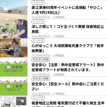
ニュース
直江津港60周年イベントに巡視船「やひこ」
入港 9月19日(土)
2026年8月6日
- 15時間前
ニュース
涼しさ感じて！コケ玉づくり教室 保倉地区公
民館
2026年8月6日
- 15時間前
ニュース
心がほっこり 大潟放課後児童クラブで「絵手
紙教室」
2026年8月6日
- 16時間前
安全安心情報
安全安心:【注意：熱中症警戒アラート】熱中
症警戒アラートが発表されています。
2026年8月6日
- 16時間前
安全安心情報
安全安心:【安全メール】熱中症にご注意くだ
さい
2026年8月6日
- 17時間前
ニュース
板倉地区公民館 電気室付近で不審火発生 去年