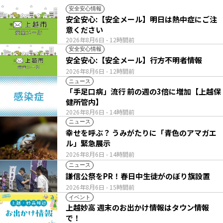
安全安心情報
安全安心:【安全メール】明日は熱中症にご注
意ください
2026年8月6日
- 12時間前
安全安心情報
安全安心:【安全メール】行方不明者情報
2026年8月6日
- 12時間前
ニュース
「手足口病」流行 前の週の3倍に増加【上越保
健所管内】
2026年8月6日
- 14時間前
ニュース
幸せを呼ぶ？ うみがたりに「青色のアマガエ
ル」緊急展示
2026年8月6日
- 14時間前
ニュース
謙信公祭をPR！春日中生徒がのぼり旗設置
2026年8月6日
- 15時間前
イベント
上越妙高 週末のお出かけ情報はタウン情報
で！