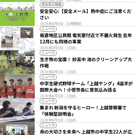
安全安心情報
安全安心:【安全メール】熱中症にご注意くだ
さい
2026年8月6日
- 21時間前
ニュース
板倉地区公民館 電気室付近で不審火発生 去年
12月にも同様の事案
2026年8月5日
- 1日前
ニュース
生き物の宝庫！ 妙高中 池のクリーンアップ大
作戦
2026年8月5日
- 1日前
ニュース
中学生硬式野球チーム「上越ヤング」4選手が
国際大会へ！小菅市長に意気込み語る
2026年8月5日
- 1日前
ニュース
集まれ 新潟を守るヒーロー！上越警察署で
「体験型説明会」
2026年8月5日
- 1日前
ニュース
命の大切さを未来へ 上越市の中学生22人が広