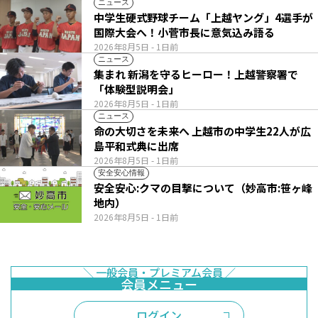
ニュース
中学生硬式野球チーム「上越ヤング」4選手が
国際大会へ！小菅市長に意気込み語る
2026年8月5日
- 1日前
ニュース
集まれ 新潟を守るヒーロー！上越警察署で
「体験型説明会」
2026年8月5日
- 1日前
ニュース
命の大切さを未来へ 上越市の中学生22人が広
島平和式典に出席
2026年8月5日
- 1日前
安全安心情報
安全安心:クマの目撃について（妙高市:笹ヶ峰
地内）
2026年8月5日
- 1日前
ログイン