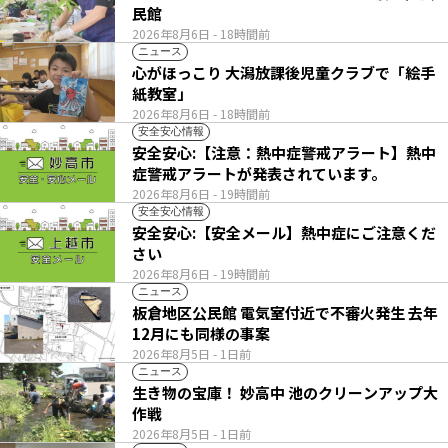
民館
2026年8月6日
- 18時間前
ニュース
心がほっこり 大潟放課後児童クラブで「絵手
紙教室」
2026年8月6日
- 18時間前
安全安心情報
安全安心:【注意：熱中症警戒アラート】熱中
症警戒アラートが発表されています。
2026年8月6日
- 19時間前
安全安心情報
安全安心:【安全メール】熱中症にご注意くだ
さい
2026年8月6日
- 19時間前
ニュース
板倉地区公民館 電気室付近で不審火発生 去年
12月にも同様の事案
2026年8月5日
- 1日前
ニュース
生き物の宝庫！ 妙高中 池のクリーンアップ大
作戦
2026年8月5日
- 1日前