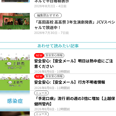
ネルで平日毎朝表示
2026年8月2日
- 4日前
編集部おすすめ
「高田高校 高高祭 3年生演劇発表」JCVスペシ
ャルで放送中！
2026年7月30日
- 7日前
あわせて読みたい記事
安全安心情報
NEW
安全安心:【安全メール】明日は熱中症にご注
意ください
2026年8月6日
- 10時間前
安全安心情報
NEW
安全安心:【安全メール】行方不明者情報
2026年8月6日
- 11時間前
ニュース
「手足口病」流行 前の週の3倍に増加【上越保
健所管内】
2026年8月6日
- 12時間前
ニュース