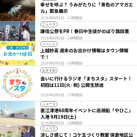
幸せを呼ぶ？ うみがたりに「青色のアマガエ
ル」緊急展示
2026年8月6日
- 13時間前
ニュース
謙信公祭をPR！春日中生徒がのぼり旗設置
2026年8月6日
- 14時間前
イベント
上越妙高 週末のお出かけ情報はタウン情報
で！
2026年8月6日
- 16時間前
おすすめ
会いに行けるラジオ「まちスタ」スタート！
初回は11日(火･祝) 公開生放送
2026年8月6日
- 17時間前
ニュース
直江津港60周年イベントに巡視船「やひこ」
入港 9月19日(土)
2026年8月6日
- 18時間前
ニュース
涼しさ感じて！コケ玉づくり教室 保倉地区公