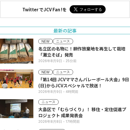
Twitter でJCV Fan !を
最新の記事
ニュース
NEW
名立区の名物に！耕作放棄地を再生して栽培
「灘立そば」発売
2026年8月9日
- 25分前
ニュース
NEW
「第14回 JCVママさんバレーボール大会」9日
(日)からJCVスペシャルで放送！
2026年8月9日
- 4時間前
ニュース
大島区で「むらづくり」！ 移住・定住促進プ
ロジェクト 成果発表会
2026年8月8日
- 17時間前