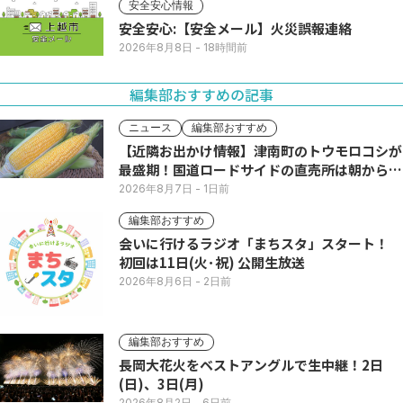
安全安心情報
安全安心:【安全メール】火災誤報連絡
2026年8月8日
- 18時間前
編集部おすすめの記事
ニュース
編集部おすすめ
【近隣お出かけ情報】津南町のトウモロコシが
最盛期！国道ロードサイドの直売所は朝から長
い列
2026年8月7日
- 1日前
編集部おすすめ
会いに行けるラジオ「まちスタ」スタート！
初回は11日(火･祝) 公開生放送
2026年8月6日
- 2日前
編集部おすすめ
長岡大花火をベストアングルで生中継！2日
(日)、3日(月)
2026年8月2日
- 6日前