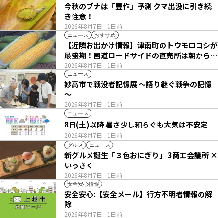
今秋のブナは「豊作」予測 クマ出没に引き続
き注意！
2026年8月7日
- 1日前
ニュース
おすすめ
【近隣お出かけ情報】津南町のトウモロコシが
最盛期！国道ロードサイドの直売所は朝から長
い列
2026年8月7日
- 1日前
ニュース
妙高市で戦没者記憶展 ～語り継ぐ戦争の記憶
～
2026年8月7日
- 1日前
ニュース
8日(土)以降 暑さ少し和らぐも大気は不安定
2026年8月7日
- 1日前
グルメ
ニュース
新グルメ誕生「３色おにぎり」 3商工会議所 ×
いっさく
2026年8月7日
- 1日前
安全安心情報
安全安心:【安全メール】行方不明者情報の解
除
2026年8月7日
- 1日前