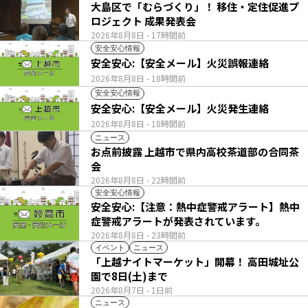
大島区で「むらづくり」！ 移住・定住促進プ
ロジェクト 成果発表会
2026年8月8日
- 17時間前
安全安心情報
安全安心:【安全メール】火災誤報連絡
2026年8月8日
- 18時間前
安全安心情報
安全安心:【安全メール】火災発生連絡
2026年8月8日
- 18時間前
ニュース
お点前披露 上越市で県内高校茶道部の合同茶
会
2026年8月8日
- 22時間前
安全安心情報
安全安心:【注意：熱中症警戒アラート】熱中
症警戒アラートが発表されています。
2026年8月8日
- 23時間前
イベント
ニュース
「上越ナイトマーケット」開幕！ 高田城址公
園で8日(土)まで
2026年8月7日
- 1日前
ニュース