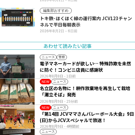
編集部おすすめ
トキ鉄･ほくほく線の運行案内 JCV123チャン
ネルで平日毎朝表示
2026年8月2日
- 6日前
あわせて読みたい記事
ニュース
警察
電子マネーカードが欲しい… 特殊詐欺を未然
に防ぐ！コンビニ店員に感謝状
2026年8月8日
- 1日前
ニュース
NEW
名立区の名物に！耕作放棄地を再生して栽培
「灘立そば」発売
2026年8月9日
- 25分前
ニュース
NEW
「第14回 JCVママさんバレーボール大会」9日
(日)からJCVスペシャルで放送！
2026年8月9日
- 4時間前
ニュース