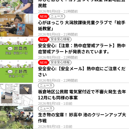
民館
2026年8月6日
- 21時間前
ニュース
NEW
心がほっこり 大潟放課後児童クラブで「絵手
紙教室」
2026年8月6日
- 21時間前
安全安心情報
NEW
安全安心:【注意：熱中症警戒アラート】熱中
症警戒アラートが発表されています。
2026年8月6日
- 22時間前
安全安心情報
NEW
安全安心:【安全メール】熱中症にご注意くだ
さい
2026年8月6日
- 22時間前
ニュース
板倉地区公民館 電気室付近で不審火発生 去年
12月にも同様の事案
2026年8月5日
- 1日前
ニュース
生き物の宝庫！ 妙高中 池のクリーンアップ大
作戦
2026年8月5日
- 1日前