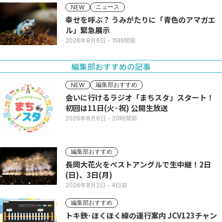
ニュース
NEW
幸せを呼ぶ？ うみがたりに「青色のアマガエ
ル」緊急展示
2026年8月6日
- 15時間前
編集部おすすめの記事
編集部おすすめ
NEW
会いに行けるラジオ「まちスタ」スタート！
初回は11日(火･祝) 公開生放送
2026年8月6日
- 20時間前
編集部おすすめ
長岡大花火をベストアングルで生中継！2日
(日)、3日(月)
2026年8月2日
- 4日前
編集部おすすめ
トキ鉄･ほくほく線の運行案内 JCV123チャン