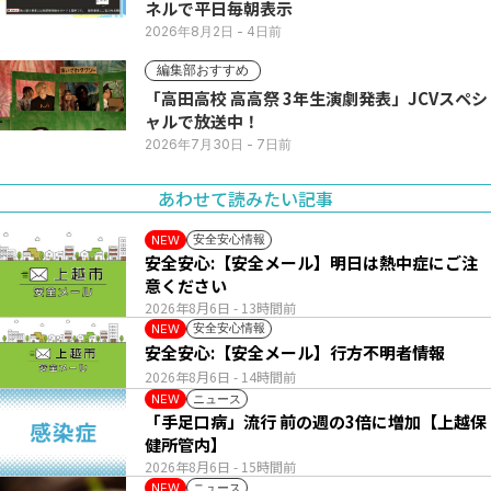
ネルで平日毎朝表示
2026年8月2日
- 4日前
編集部おすすめ
「高田高校 高高祭 3年生演劇発表」JCVスペシ
ャルで放送中！
2026年7月30日
- 7日前
あわせて読みたい記事
安全安心情報
NEW
安全安心:【安全メール】明日は熱中症にご注
意ください
2026年8月6日
- 13時間前
安全安心情報
NEW
安全安心:【安全メール】行方不明者情報
2026年8月6日
- 14時間前
ニュース
NEW
「手足口病」流行 前の週の3倍に増加【上越保
健所管内】
2026年8月6日
- 15時間前
ニュース
NEW