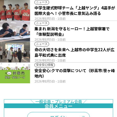
ニュース
中学生硬式野球チーム「上越ヤング」4選手が
国際大会へ！小菅市長に意気込み語る
2026年8月5日
- 1日前
ニュース
集まれ 新潟を守るヒーロー！上越警察署で
「体験型説明会」
2026年8月5日
- 1日前
ニュース
命の大切さを未来へ 上越市の中学生22人が広
島平和式典に出席
2026年8月5日
- 1日前
安全安心情報
安全安心:クマの目撃について（妙高市:笹ヶ峰
地内）
2026年8月5日
- 1日前