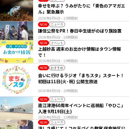
幸せを呼ぶ？ うみがたりに「青色のアマガエ
ル」緊急展示
2026年8月6日
- 15時間前
ニュース
NEW
謙信公祭をPR！春日中生徒がのぼり旗設置
2026年8月6日
- 16時間前
イベント
NEW
上越妙高 週末のお出かけ情報はタウン情報
で！
2026年8月6日
- 19時間前
おすすめ
NEW
会いに行けるラジオ「まちスタ」スタート！
初回は11日(火･祝) 公開生放送
2026年8月6日
- 20時間前
ニュース
NEW
直江津港60周年イベントに巡視船「やひこ」
入港 9月19日(土)
2026年8月6日
- 21時間前
ニュース
NEW
涼しさ感じて！コケ玉づくり教室 保倉地区公