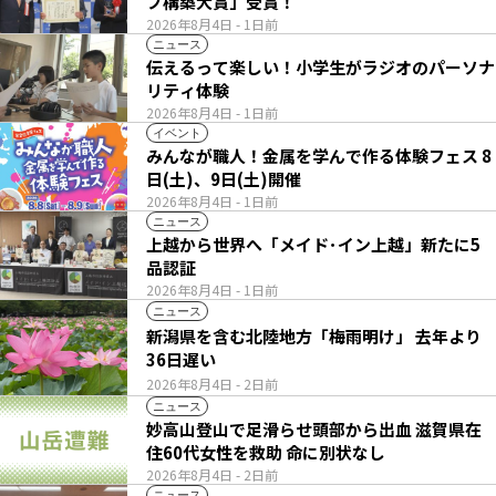
プ構築大賞」受賞！
2026年8月4日
- 1日前
ニュース
伝えるって楽しい！小学生がラジオのパーソナ
リティ体験
2026年8月4日
- 1日前
イベント
みんなが職人！金属を学んで作る体験フェス 8
日(土)、9日(土)開催
2026年8月4日
- 1日前
ニュース
上越から世界へ「メイド･イン上越」新たに5
品認証
2026年8月4日
- 1日前
ニュース
新潟県を含む北陸地方「梅雨明け」 去年より
36日遅い
2026年8月4日
- 2日前
ニュース
妙高山登山で足滑らせ頭部から出血 滋賀県在
住60代女性を救助 命に別状なし
2026年8月4日
- 2日前
ニュース