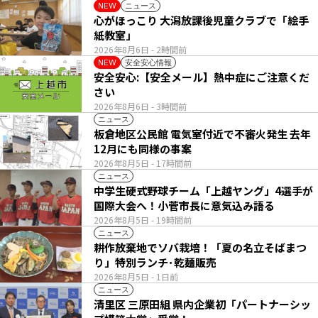
ニュース
NEW
心がほっこり 大潟放課後児童クラブで「絵手
紙教室」
2026年8月6日
- 2時間前
安全安心情報
NEW
安全安心:【安全メール】熱中症にご注意くだ
さい
2026年8月6日
- 3時間前
ニュース
板倉地区公民館 電気室付近で不審火発生 去年
12月にも同様の事案
2026年8月5日
- 17時間前
ニュース
中学生硬式野球チーム「上越ヤング」4選手が
国際大会へ！小菅市長に意気込み語る
2026年8月5日
- 19時間前
ニュース
耕作放棄地でソバ栽培！「夏の名立そばまつ
り」特別ランチ･乾麺販売
2026年8月5日
- 1日前
ニュース
清里区 三原田組 県内企業初「パートナーシッ