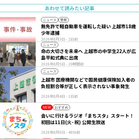
あわせて読みたい記事
ニュース
警察
無免許で軽自動車を運転した疑い 上越市18歳
少年逮捕
2026年8月3日
- 2日前
ニュース
命の大切さを未来へ 上越市の中学生22人が広
島平和式典に出席
2026年8月5日
- 20時間前
ニュース
上越市 医療機関などで国民健康保険加入者の
負担割合等が正しく表示されない事象発生
2026年8月4日
- 1日前
おすすめ
NEW
会いに行けるラジオ「まちスタ」スタート！
初回は11日(火･祝) 公開生放送
2026年8月6日
- 48分前