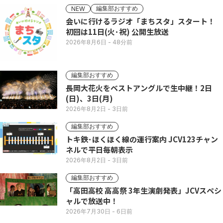
編集部おすすめ
NEW
会いに行けるラジオ「まちスタ」スタート！
初回は11日(火･祝) 公開生放送
2026年8月6日
- 48分前
編集部おすすめ
長岡大花火をベストアングルで生中継！2日
(日)、3日(月)
2026年8月2日
- 3日前
編集部おすすめ
トキ鉄･ほくほく線の運行案内 JCV123チャン
ネルで平日毎朝表示
2026年8月2日
- 3日前
編集部おすすめ
「高田高校 高高祭 3年生演劇発表」JCVスペシ
ャルで放送中！
2026年7月30日
- 6日前