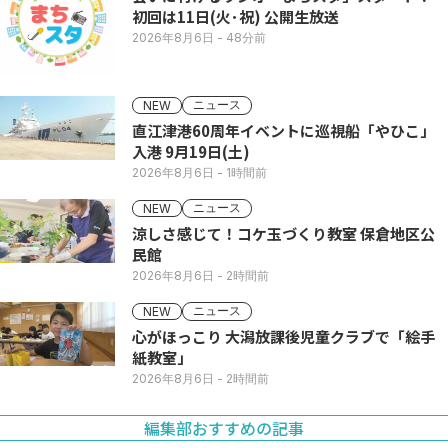
初回は11日(火･祝) 公開生放送
2026年8月6日
- 48分前
ニュース
NEW
直江津港60周年イベントに巡視船「やひこ」
入港 9月19日(土)
2026年8月6日
- 1時間前
ニュース
NEW
涼しさ感じて！コケ玉づくり教室 保倉地区公
民館
2026年8月6日
- 2時間前
ニュース
NEW
心がほっこり 大潟放課後児童クラブで「絵手
紙教室」
2026年8月6日
- 2時間前
編集部おすすめの記事