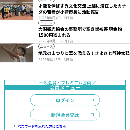
才能を伸ばす異文化交流 上越に滞在したカナ
ダの若者が小菅市長に活動報告
2026年8月4日
- 2日前
ニュース
大潟観光協会の事務所で空き巣被害 現金約
1500円盗まれる
2026年8月3日
- 2日前
ニュース
地元のまつりに華を添える！きよさと龍神太鼓
2026年8月3日
- 3日前
ログイン
新規会員登録
パスワードを忘れた方はこちら