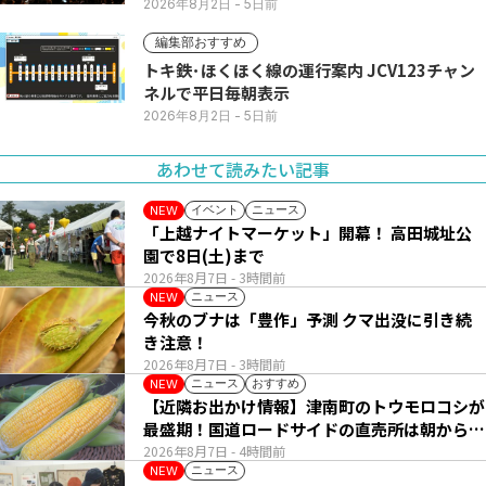
2026年8月2日
- 5日前
編集部おすすめ
トキ鉄･ほくほく線の運行案内 JCV123チャン
ネルで平日毎朝表示
2026年8月2日
- 5日前
あわせて読みたい記事
イベント
ニュース
NEW
「上越ナイトマーケット」開幕！ 高田城址公
園で8日(土)まで
2026年8月7日
- 3時間前
ニュース
NEW
今秋のブナは「豊作」予測 クマ出没に引き続
き注意！
2026年8月7日
- 3時間前
ニュース
おすすめ
NEW
【近隣お出かけ情報】津南町のトウモロコシが
最盛期！国道ロードサイドの直売所は朝から長
い列
2026年8月7日
- 4時間前
ニュース
NEW