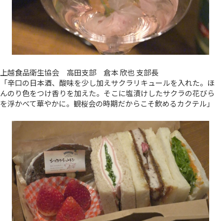
上越食品衛生協会 高田支部 倉本 欣也 支部長
「辛口の日本酒、酸味を少し加えサクラリキュールを入れた。ほ
んのり色をつけ香りを加えた。そこに塩漬けしたサクラの花びら
を浮かべて華やかに。観桜会の時期だからこそ飲めるカクテル」