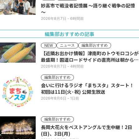
妙高市で戦没者記憶展 ～語り継ぐ戦争の記憶
～
2026年8月7日
- 6時間前
編集部おすすめの記事
ニュース
編集部おすすめ
NEW
【近隣お出かけ情報】津南町のトウモロコシが
最盛期！国道ロードサイドの直売所は朝から長
い列
2026年8月7日
- 4時間前
編集部おすすめ
会いに行けるラジオ「まちスタ」スタート！
初回は11日(火･祝) 公開生放送
2026年8月6日
- 1日前
編集部おすすめ
長岡大花火をベストアングルで生中継！2日
(日)、3日(月)