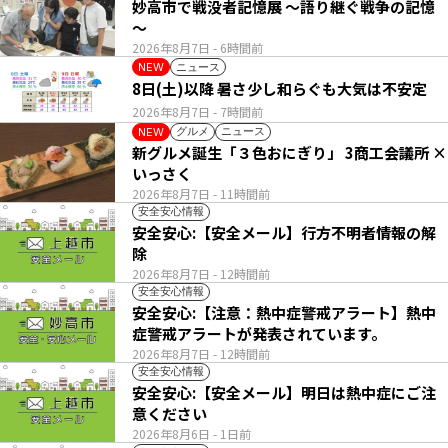
妙高市で戦没者記憶展 ～語り継ぐ戦争の記憶
～
2026年8月7日
- 6時間前
ニュース
NEW
8日(土)以降 暑さ少し和らぐも大気は不安定
2026年8月7日
- 7時間前
グルメ
ニュース
NEW
新グルメ誕生「３色おにぎり」 3商工会議所 ×
いっさく
2026年8月7日
- 11時間前
安全安心情報
安全安心:【安全メール】行方不明者情報の解
除
2026年8月7日
- 12時間前
安全安心情報
安全安心:【注意：熱中症警戒アラート】熱中
症警戒アラートが発表されています。
2026年8月7日
- 12時間前
安全安心情報
安全安心:【安全メール】明日は熱中症にご注
意ください
2026年8月6日
- 1日前