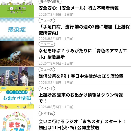
安全安心情報
安全安心:【安全メール】行方不明者情報
2026年8月6日
- 1日前
ニュース
「手足口病」流行 前の週の3倍に増加【上越保
健所管内】
2026年8月6日
- 1日前
ニュース
幸せを呼ぶ？ うみがたりに「青色のアマガエ
ル」緊急展示
2026年8月6日
- 1日前
ニュース
謙信公祭をPR！春日中生徒がのぼり旗設置
2026年8月6日
- 1日前
イベント
上越妙高 週末のお出かけ情報はタウン情報
で！
2026年8月6日
- 1日前
おすすめ
会いに行けるラジオ「まちスタ」スタート！
初回は11日(火･祝) 公開生放送