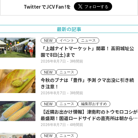
Twitter でJCV Fan !を
最新の記事
イベント
ニュース
NEW
「上越ナイトマーケット」開幕！ 高田城址公
園で8日(土)まで
2026年8月7日
- 3時間前
ニュース
NEW
今秋のブナは「豊作」予測 クマ出没に引き続
き注意！
2026年8月7日
- 3時間前
ニュース
編集部おすすめ
NEW
【近隣お出かけ情報】津南町のトウモロコシが
最盛期！国道ロードサイドの直売所は朝から長
い列
2026年8月7日
- 4時間前
ニュース
NEW