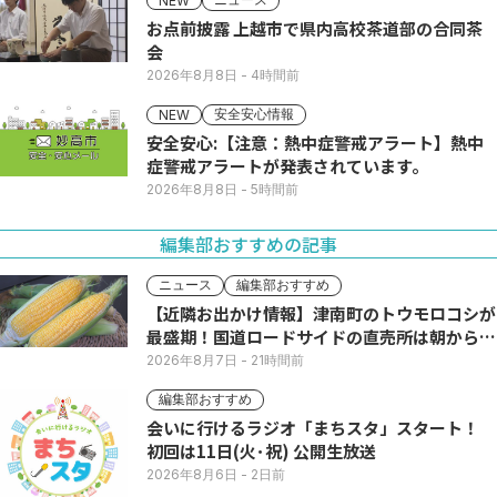
NEW
お点前披露 上越市で県内高校茶道部の合同茶
会
2026年8月8日
- 4時間前
安全安心情報
NEW
安全安心:【注意：熱中症警戒アラート】熱中
症警戒アラートが発表されています。
2026年8月8日
- 5時間前
編集部おすすめの記事
ニュース
編集部おすすめ
【近隣お出かけ情報】津南町のトウモロコシが
最盛期！国道ロードサイドの直売所は朝から長
い列
2026年8月7日
- 21時間前
編集部おすすめ
会いに行けるラジオ「まちスタ」スタート！
初回は11日(火･祝) 公開生放送
2026年8月6日
- 2日前