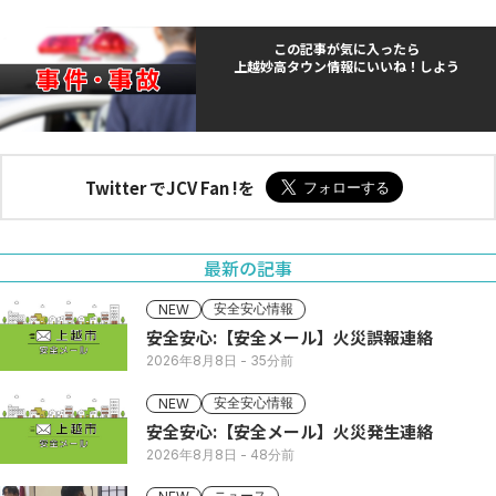
この記事が気に入ったら
上越妙高タウン情報にいいね！しよう
Twitter でJCV Fan !を
最新の記事
安全安心情報
NEW
安全安心:【安全メール】火災誤報連絡
2026年8月8日
- 35分前
安全安心情報
NEW
安全安心:【安全メール】火災発生連絡
2026年8月8日
- 48分前
ニュース