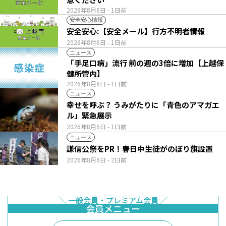
2026年8月6日
- 1日前
安全安心情報
安全安心:【安全メール】行方不明者情報
2026年8月6日
- 1日前
ニュース
「手足口病」流行 前の週の3倍に増加【上越保
健所管内】
2026年8月6日
- 1日前
ニュース
幸せを呼ぶ？ うみがたりに「青色のアマガエ
ル」緊急展示
2026年8月6日
- 1日前
ニュース
謙信公祭をPR！春日中生徒がのぼり旗設置
2026年8月6日
- 2日前