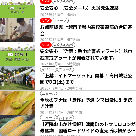
安全安心情報
NEW
安全安心:【安全メール】火災発生連絡
2026年8月8日
- 48分前
ニュース
NEW
お点前披露 上越市で県内高校茶道部の合同茶
会
2026年8月8日
- 4時間前
安全安心情報
NEW
安全安心:【注意：熱中症警戒アラート】熱中
症警戒アラートが発表されています。
2026年8月8日
- 5時間前
イベント
ニュース
「上越ナイトマーケット」開幕！ 高田城址公
園で8日(土)まで
2026年8月7日
- 20時間前
ニュース
今秋のブナは「豊作」予測 クマ出没に引き続
き注意！
2026年8月7日
- 20時間前
ニュース
おすすめ
【近隣お出かけ情報】津南町のトウモロコシが
最盛期！国道ロードサイドの直売所は朝から長