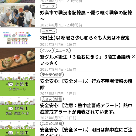
い列
2026年8月7日
- 21時間前
ニュース
妙高市で戦没者記憶展 ～語り継ぐ戦争の記憶
～
2026年8月7日
- 23時間前
ニュース
8日(土)以降 暑さ少し和らぐも大気は不安定
2026年8月7日
- 1日前
グルメ
ニュース
新グルメ誕生「３色おにぎり」 3商工会議所 ×
いっさく
2026年8月7日
- 1日前
安全安心情報
安全安心:【安全メール】行方不明者情報の解
除
2026年8月7日
- 1日前
安全安心情報
安全安心:【注意：熱中症警戒アラート】熱中
症警戒アラートが発表されています。
2026年8月7日
- 1日前
安全安心情報
安全安心:【安全メール】明日は熱中症にご注
意ください