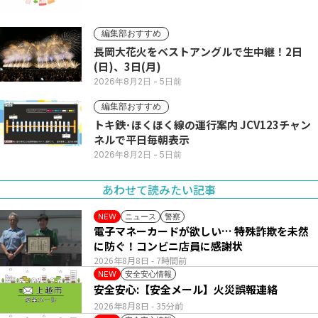
編集部おすすめ
長岡大花火をベストアングルで生中継！2日
(日)、3日(月)
2026年8月2日
- 5日前
編集部おすすめ
トキ鉄･ほくほく線の運行案内 JCV123チャン
ネルで平日毎朝表示
2026年8月2日
- 5日前
あわせて読みたい記事
ニュース
警察
NEW
電子マネーカードが欲しい… 特殊詐欺を未然
に防ぐ！コンビニ店員に感謝状
2026年8月8日
- 7時間前
安全安心情報
NEW
安全安心:【安全メール】火災誤報連絡
2026年8月8日
- 35分前