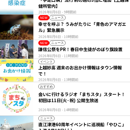
健所管内】
2026年8月6日
- 9時間前
ニュース
NEW
幸せを呼ぶ？ うみがたりに「青色のアマガエ
ル」緊急展示
2026年8月6日
- 10時間前
ニュース
NEW
謙信公祭をPR！春日中生徒がのぼり旗設置
2026年8月6日
- 11時間前
イベント
上越妙高 週末のお出かけ情報はタウン情報
で！
2026年8月6日
- 13時間前
おすすめ
会いに行けるラジオ「まちスタ」スタート！
初回は11日(火･祝) 公開生放送
2026年8月6日
- 14時間前
ニュース
直江津港60周年イベントに巡視船「やひこ」