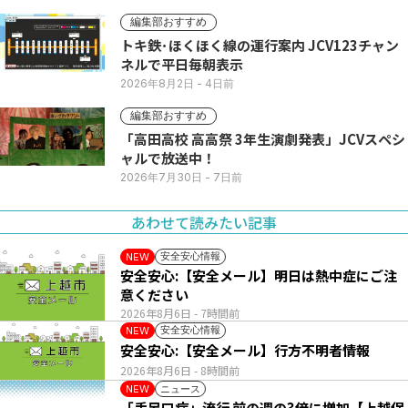
編集部おすすめ
トキ鉄･ほくほく線の運行案内 JCV123チャン
ネルで平日毎朝表示
2026年8月2日
- 4日前
編集部おすすめ
「高田高校 高高祭 3年生演劇発表」JCVスペシ
ャルで放送中！
2026年7月30日
- 7日前
あわせて読みたい記事
安全安心情報
NEW
安全安心:【安全メール】明日は熱中症にご注
意ください
2026年8月6日
- 7時間前
安全安心情報
NEW
安全安心:【安全メール】行方不明者情報
2026年8月6日
- 8時間前
ニュース
NEW
「手足口病」流行 前の週の3倍に増加【上越保