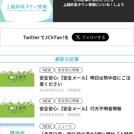
上越妙高タウン情報にいいね！しよう
Twitter でJCV Fan !を
最新の記事
安全安心情報
NEW
安全安心:【安全メール】明日は熱中症にご注
意ください
2026年8月6日
- 7時間前
安全安心情報
NEW
安全安心:【安全メール】行方不明者情報
2026年8月6日
- 8時間前
ニュース
NEW
「手足口病」流行 前の週の3倍に増加【上越保