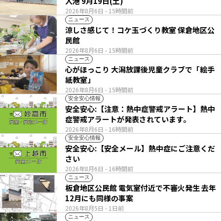
入港 9月19日(土)
2026年8月6日
- 15時間前
ニュース
涼しさ感じて！コケ玉づくり教室 保倉地区公
民館
2026年8月6日
- 15時間前
ニュース
心がほっこり 大潟放課後児童クラブで「絵手
紙教室」
2026年8月6日
- 15時間前
安全安心情報
安全安心:【注意：熱中症警戒アラート】熱中
症警戒アラートが発表されています。
2026年8月6日
- 16時間前
安全安心情報
安全安心:【安全メール】熱中症にご注意くだ
さい
2026年8月6日
- 16時間前
ニュース
板倉地区公民館 電気室付近で不審火発生 去年
12月にも同様の事案
2026年8月5日
- 1日前
ニュース