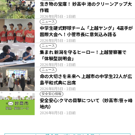
生き物の宝庫！ 妙高中 池のクリーンアップ大
作戦
2026年8月5日
- 1日前
ニュース
中学生硬式野球チーム「上越ヤング」4選手が
国際大会へ！小菅市長に意気込み語る
2026年8月5日
- 1日前
ニュース
集まれ 新潟を守るヒーロー！上越警察署で
「体験型説明会」
2026年8月5日
- 1日前
ニュース
命の大切さを未来へ 上越市の中学生22人が広
島平和式典に出席
2026年8月5日
- 1日前
安全安心情報
安全安心:クマの目撃について（妙高市:笹ヶ峰
地内）
2026年8月5日
- 1日前