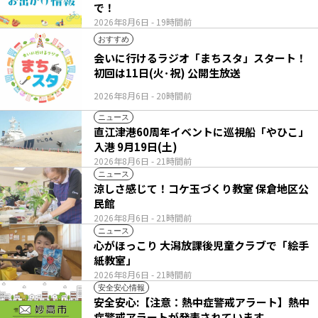
で！
2026年8月6日
- 19時間前
おすすめ
会いに行けるラジオ「まちスタ」スタート！
初回は11日(火･祝) 公開生放送
2026年8月6日
- 20時間前
ニュース
直江津港60周年イベントに巡視船「やひこ」
入港 9月19日(土)
2026年8月6日
- 21時間前
ニュース
涼しさ感じて！コケ玉づくり教室 保倉地区公
民館
2026年8月6日
- 21時間前
ニュース
心がほっこり 大潟放課後児童クラブで「絵手
紙教室」
2026年8月6日
- 21時間前
安全安心情報
安全安心:【注意：熱中症警戒アラート】熱中
症警戒アラートが発表されています。