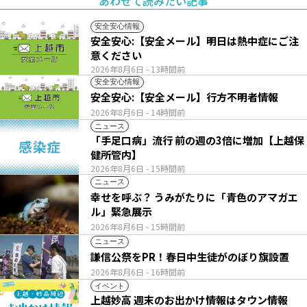
あわせて読みたい記事
安全安心情報
安全安心:【安全メール】明日は熱中症にご注
意ください
2026年8月6日
- 13時間前
安全安心情報
安全安心:【安全メール】行方不明者情報
2026年8月6日
- 14時間前
ニュース
「手足口病」流行 前の週の3倍に増加【上越保
健所管内】
2026年8月6日
- 15時間前
ニュース
幸せを呼ぶ？ うみがたりに「青色のアマガエ
ル」緊急展示
2026年8月6日
- 15時間前
ニュース
謙信公祭をPR！春日中生徒がのぼり旗設置
2026年8月6日
- 16時間前
イベント
上越妙高 週末のお出かけ情報はタウン情報