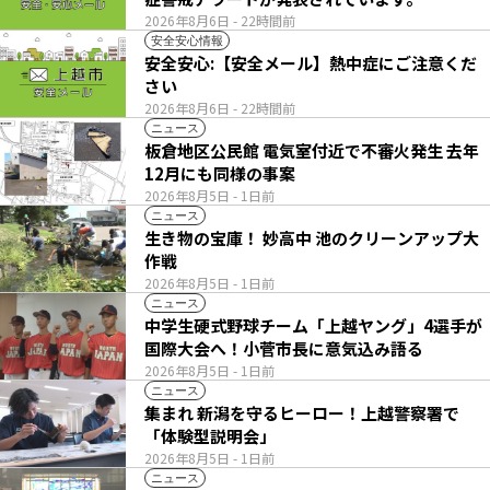
2026年8月6日
- 22時間前
安全安心情報
安全安心:【安全メール】熱中症にご注意くだ
さい
2026年8月6日
- 22時間前
ニュース
板倉地区公民館 電気室付近で不審火発生 去年
12月にも同様の事案
2026年8月5日
- 1日前
ニュース
生き物の宝庫！ 妙高中 池のクリーンアップ大
作戦
2026年8月5日
- 1日前
ニュース
中学生硬式野球チーム「上越ヤング」4選手が
国際大会へ！小菅市長に意気込み語る
2026年8月5日
- 1日前
ニュース
集まれ 新潟を守るヒーロー！上越警察署で
「体験型説明会」
2026年8月5日
- 1日前
ニュース