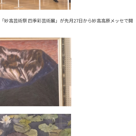
「妙高芸術祭 四季彩芸術展」が先月27日から妙高高原メッセで開