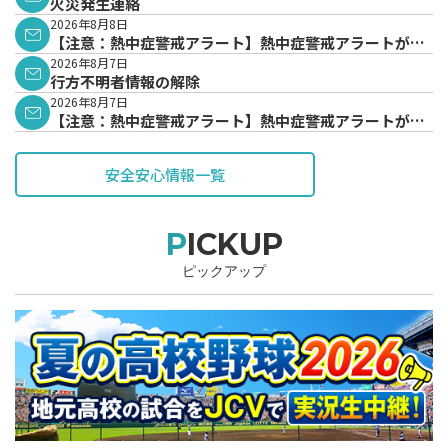
火災発生連絡
2026年8月8日
【注意：熱中症警戒アラート】熱中症警戒アラートが発
表されています。
2026年8月7日
行方不明者情報の解除
2026年8月7日
【注意：熱中症警戒アラート】熱中症警戒アラートが発
表されています。
安全安心情報一覧
PICKUP
ピックアップ