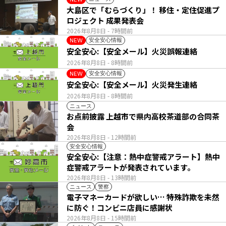
大島区で「むらづくり」！ 移住・定住促進プ
ロジェクト 成果発表会
2026年8月8日
- 7時間前
安全安心情報
NEW
安全安心:【安全メール】火災誤報連絡
2026年8月8日
- 8時間前
安全安心情報
NEW
安全安心:【安全メール】火災発生連絡
2026年8月8日
- 8時間前
ニュース
お点前披露 上越市で県内高校茶道部の合同茶
会
2026年8月8日
- 12時間前
安全安心情報
安全安心:【注意：熱中症警戒アラート】熱中
症警戒アラートが発表されています。
2026年8月8日
- 13時間前
ニュース
警察
電子マネーカードが欲しい… 特殊詐欺を未然
に防ぐ！コンビニ店員に感謝状
2026年8月8日
- 15時間前