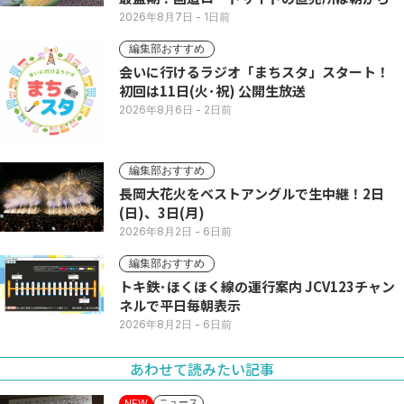
い列
2026年8月7日
- 1日前
編集部おすすめ
会いに行けるラジオ「まちスタ」スタート！
初回は11日(火･祝) 公開生放送
2026年8月6日
- 2日前
編集部おすすめ
長岡大花火をベストアングルで生中継！2日
(日)、3日(月)
2026年8月2日
- 6日前
編集部おすすめ
トキ鉄･ほくほく線の運行案内 JCV123チャン
ネルで平日毎朝表示
2026年8月2日
- 6日前
あわせて読みたい記事
ニュース
NEW