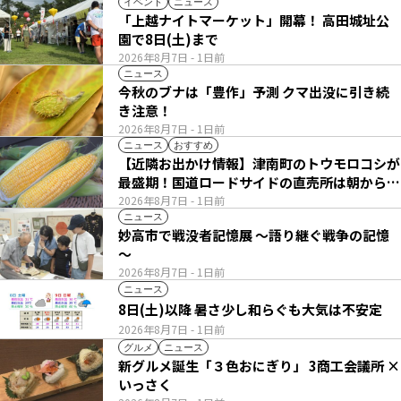
イベント
ニュース
「上越ナイトマーケット」開幕！ 高田城址公
園で8日(土)まで
2026年8月7日
- 1日前
ニュース
今秋のブナは「豊作」予測 クマ出没に引き続
き注意！
2026年8月7日
- 1日前
ニュース
おすすめ
【近隣お出かけ情報】津南町のトウモロコシが
最盛期！国道ロードサイドの直売所は朝から長
い列
2026年8月7日
- 1日前
ニュース
妙高市で戦没者記憶展 ～語り継ぐ戦争の記憶
～
2026年8月7日
- 1日前
ニュース
8日(土)以降 暑さ少し和らぐも大気は不安定
2026年8月7日
- 1日前
グルメ
ニュース
新グルメ誕生「３色おにぎり」 3商工会議所 ×
いっさく