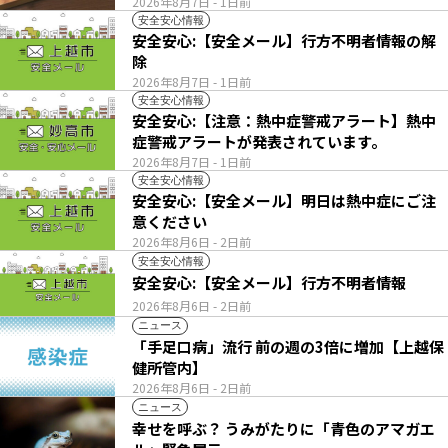
2026年8月7日
- 1日前
安全安心情報
安全安心:【安全メール】行方不明者情報の解
除
2026年8月7日
- 1日前
安全安心情報
安全安心:【注意：熱中症警戒アラート】熱中
症警戒アラートが発表されています。
2026年8月7日
- 1日前
安全安心情報
安全安心:【安全メール】明日は熱中症にご注
意ください
2026年8月6日
- 2日前
安全安心情報
安全安心:【安全メール】行方不明者情報
2026年8月6日
- 2日前
ニュース
「手足口病」流行 前の週の3倍に増加【上越保
健所管内】
2026年8月6日
- 2日前
ニュース
幸せを呼ぶ？ うみがたりに「青色のアマガエ