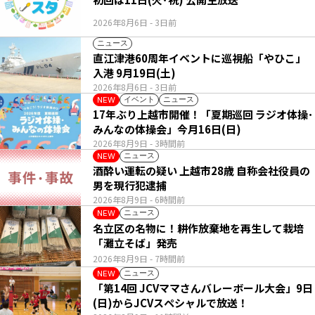
2026年8月6日
- 3日前
ニュース
直江津港60周年イベントに巡視船「やひこ」
入港 9月19日(土)
2026年8月6日
- 3日前
イベント
ニュース
NEW
17年ぶり上越市開催！「夏期巡回 ラジオ体操･
みんなの体操会」今月16日(日)
2026年8月9日
- 3時間前
ニュース
NEW
酒酔い運転の疑い 上越市28歳 自称会社役員の
男を現行犯逮捕
2026年8月9日
- 6時間前
ニュース
NEW
名立区の名物に！耕作放棄地を再生して栽培
「灘立そば」発売
2026年8月9日
- 7時間前
ニュース
NEW
「第14回 JCVママさんバレーボール大会」9日
(日)からJCVスペシャルで放送！