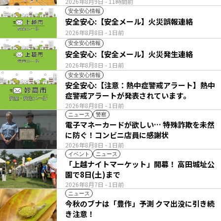
2026年8月9日
- 11時間前
安全安心情報
安全安心:【安全メール】火災誤報連絡
2026年8月8日
- 1日前
安全安心情報
安全安心:【安全メール】火災発生連絡
2026年8月8日
- 1日前
安全安心情報
安全安心:【注意：熱中症警戒アラート】熱中
症警戒アラートが発表されています。
2026年8月8日
- 1日前
ニュース
警察
電子マネーカードが欲しい… 特殊詐欺を未然
に防ぐ！コンビニ店員に感謝状
2026年8月8日
- 1日前
イベント
ニュース
「上越ナイトマーケット」開幕！ 高田城址公
園で8日(土)まで
2026年8月7日
- 1日前
ニュース
今秋のブナは「豊作」予測 クマ出没に引き続
き注意！