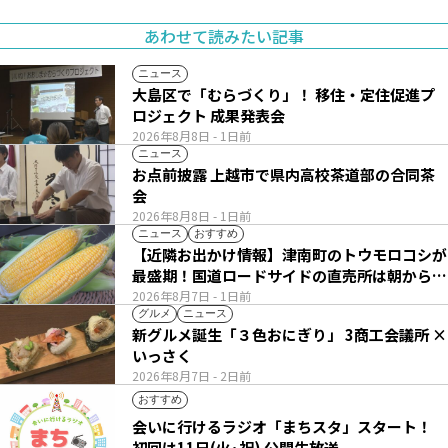
あわせて読みたい記事
ニュース
大島区で「むらづくり」！ 移住・定住促進プ
ロジェクト 成果発表会
2026年8月8日
- 1日前
ニュース
お点前披露 上越市で県内高校茶道部の合同茶
会
2026年8月8日
- 1日前
ニュース
おすすめ
【近隣お出かけ情報】津南町のトウモロコシが
最盛期！国道ロードサイドの直売所は朝から長
い列
2026年8月7日
- 1日前
グルメ
ニュース
新グルメ誕生「３色おにぎり」 3商工会議所 ×
いっさく
2026年8月7日
- 2日前
おすすめ
会いに行けるラジオ「まちスタ」スタート！
初回は11日(火･祝) 公開生放送