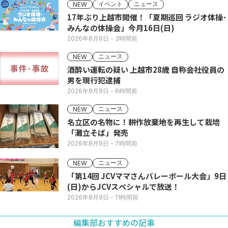
イベント
ニュース
NEW
17年ぶり上越市開催！「夏期巡回 ラジオ体操･
みんなの体操会」今月16日(日)
2026年8月9日
- 3時間前
ニュース
NEW
酒酔い運転の疑い 上越市28歳 自称会社役員の
男を現行犯逮捕
2026年8月9日
- 6時間前
ニュース
NEW
名立区の名物に！耕作放棄地を再生して栽培
「灘立そば」発売
2026年8月9日
- 7時間前
ニュース
NEW
「第14回 JCVママさんバレーボール大会」9日
(日)からJCVスペシャルで放送！
2026年8月9日
- 11時間前
編集部おすすめの記事