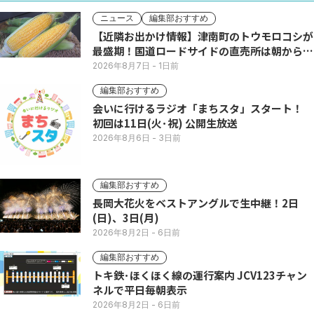
ニュース
編集部おすすめ
【近隣お出かけ情報】津南町のトウモロコシが
最盛期！国道ロードサイドの直売所は朝から長
い列
2026年8月7日
- 1日前
編集部おすすめ
会いに行けるラジオ「まちスタ」スタート！
初回は11日(火･祝) 公開生放送
2026年8月6日
- 3日前
編集部おすすめ
長岡大花火をベストアングルで生中継！2日
(日)、3日(月)
2026年8月2日
- 6日前
編集部おすすめ
トキ鉄･ほくほく線の運行案内 JCV123チャン
ネルで平日毎朝表示
2026年8月2日
- 6日前