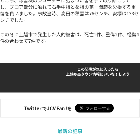
ところ、除雪機のシューターに詰まった雪を手で取り除こうと
し、ブロア部分に触れて右手中指と薬指の第一関節を欠損する重
傷を負いました。事故当時、高田の積雪は76センチ、安塚は133セ
ンチでした。
この冬に上越市で発生した人的被害は、死亡1件、重傷2件、軽傷4
件の合わせて7件です。
この記事が気に入ったら
上越妙高タウン情報にいいね！しよう
Twitter でJCV Fan !を
最新の記事