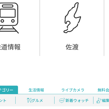
鉄道情報
佐渡
テゴリー
生活情報
ライブカメラ
無料
ント
ライブ配信
安全安心情報
グルメ
見逃し配信
天気
新着ウォッチ
上越妙高百景
プレミアム
編