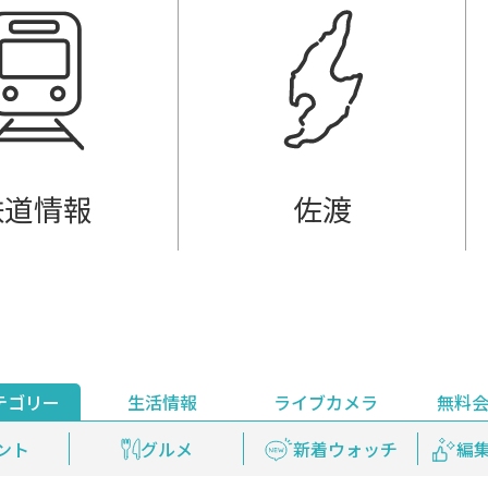
鉄道情報
佐渡
テゴリー
生活情報
ライブカメラ
無料
ント
ライブ配信
安全安心情報
グルメ
見逃し配信
天気
新着ウォッチ
上越妙高百景
プレミアム
編