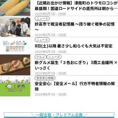
【近隣お出かけ情報】津南町のトウモロコシが
最盛期！国道ロードサイドの直売所は朝から長
い列
2026年8月7日
- 2日前
ニュース
妙高市で戦没者記憶展 ～語り継ぐ戦争の記憶
～
2026年8月7日
- 2日前
ニュース
8日(土)以降 暑さ少し和らぐも大気は不安定
2026年8月7日
- 2日前
グルメ
ニュース
新グルメ誕生「３色おにぎり」 3商工会議所 ×
いっさく
2026年8月7日
- 3日前
安全安心情報
安全安心:【安全メール】行方不明者情報の解
除
2026年8月7日
- 3日前