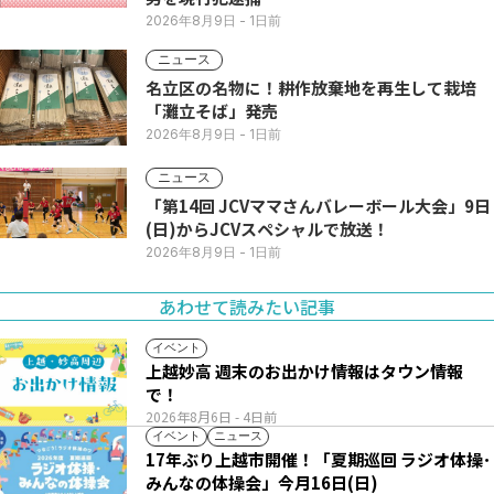
2026年8月9日
- 1日前
ニュース
名立区の名物に！耕作放棄地を再生して栽培
「灘立そば」発売
2026年8月9日
- 1日前
ニュース
「第14回 JCVママさんバレーボール大会」9日
(日)からJCVスペシャルで放送！
2026年8月9日
- 1日前
あわせて読みたい記事
イベント
上越妙高 週末のお出かけ情報はタウン情報
で！
2026年8月6日
- 4日前
イベント
ニュース
17年ぶり上越市開催！「夏期巡回 ラジオ体操･
みんなの体操会」今月16日(日)