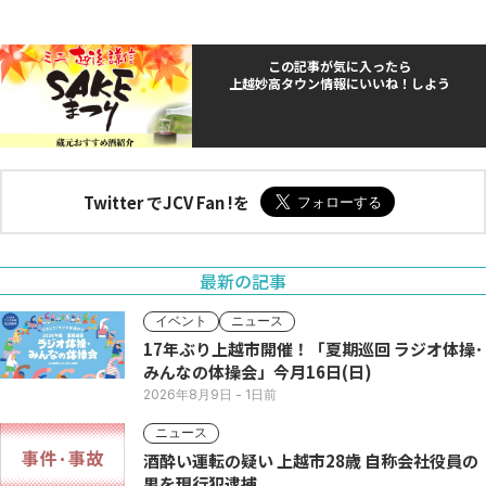
この記事が気に入ったら
上越妙高タウン情報にいいね！しよう
Twitter でJCV Fan !を
最新の記事
イベント
ニュース
17年ぶり上越市開催！「夏期巡回 ラジオ体操･
みんなの体操会」今月16日(日)
2026年8月9日
- 1日前
ニュース
酒酔い運転の疑い 上越市28歳 自称会社役員の
男を現行犯逮捕