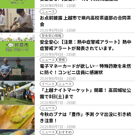
2026年8月8日
- 1日前
ニュース
お点前披露 上越市で県内高校茶道部の合同茶
会
2026年8月8日
- 2日前
安全安心情報
安全安心:【注意：熱中症警戒アラート】熱中
症警戒アラートが発表されています。
2026年8月8日
- 2日前
ニュース
警察
電子マネーカードが欲しい… 特殊詐欺を未然
に防ぐ！コンビニ店員に感謝状
2026年8月8日
- 2日前
イベント
ニュース
「上越ナイトマーケット」開幕！ 高田城址公
園で8日(土)まで
2026年8月7日
- 2日前
ニュース
今秋のブナは「豊作」予測 クマ出没に引き続
き注意！
2026年8月7日
- 2日前
ニュース
おすすめ