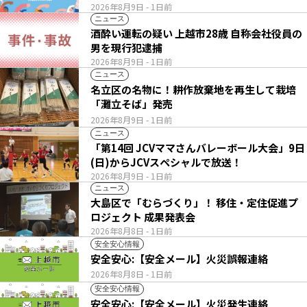
2026年8月9日
- 1日前
ニュース
酒酔い運転の疑い 上越市28歳 自称会社役員の
男を現行犯逮捕
2026年8月9日
- 1日前
ニュース
名立区の名物に！耕作放棄地を再生して栽培
「灘立そば」発売
2026年8月9日
- 1日前
ニュース
「第14回 JCVママさんバレーボール大会」9日
(日)からJCVスペシャルで放送！
2026年8月9日
- 1日前
ニュース
大島区で「むらづくり」！ 移住・定住促進プ
ロジェクト 成果発表会
2026年8月8日
- 1日前
安全安心情報
安全安心:【安全メール】火災誤報連絡
2026年8月8日
- 1日前
安全安心情報
安全安心:【安全メール】火災発生連絡