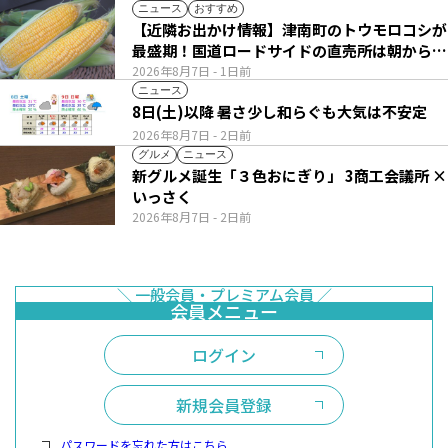
ニュース
おすすめ
【近隣お出かけ情報】津南町のトウモロコシが
最盛期！国道ロードサイドの直売所は朝から長
い列
2026年8月7日
- 1日前
ニュース
8日(土)以降 暑さ少し和らぐも大気は不安定
2026年8月7日
- 2日前
グルメ
ニュース
新グルメ誕生「３色おにぎり」 3商工会議所 ×
いっさく
2026年8月7日
- 2日前
ログイン
新規会員登録
パスワードを忘れた方はこちら