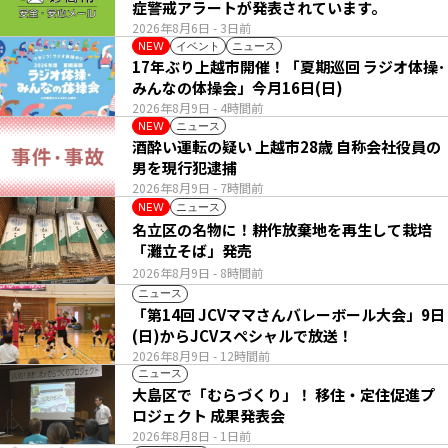
症警戒アラートが発表されています。
2026年8月6日
- 3日前
イベント
ニュース
NEW
17年ぶり上越市開催！「夏期巡回 ラジオ体操･
みんなの体操会」今月16日(日)
2026年8月9日
- 4時間前
ニュース
NEW
酒酔い運転の疑い 上越市28歳 自称会社役員の
男を現行犯逮捕
2026年8月9日
- 7時間前
ニュース
NEW
名立区の名物に！耕作放棄地を再生して栽培
「灘立そば」発売
2026年8月9日
- 8時間前
ニュース
「第14回 JCVママさんバレーボール大会」9日
(日)からJCVスペシャルで放送！
2026年8月9日
- 12時間前
ニュース
大島区で「むらづくり」！ 移住・定住促進プ
ロジェクト 成果発表会
2026年8月8日
- 1日前