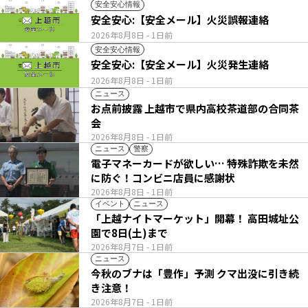
安全安心情報
安全安心:【安全メール】火災誤報連絡
2026年8月8日
- 1日前
安全安心情報
安全安心:【安全メール】火災発生連絡
2026年8月8日
- 1日前
ニュース
お点前披露 上越市で県内高校茶道部の合同茶
会
2026年8月8日
- 1日前
ニュース
警察
電子マネーカードが欲しい… 特殊詐欺を未然
に防ぐ！コンビニ店員に感謝状
2026年8月8日
- 1日前
イベント
ニュース
「上越ナイトマーケット」開幕！ 高田城址公
園で8日(土)まで
2026年8月7日
- 1日前
ニュース
今秋のブナは「豊作」予測 クマ出没に引き続
き注意！
2026年8月7日
- 1日前