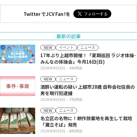
Twitter でJCV Fan !を
最新の記事
イベント
ニュース
NEW
17年ぶり上越市開催！「夏期巡回 ラジオ体操･
みんなの体操会」今月16日(日)
2026年8月9日
- 4時間前
ニュース
NEW
酒酔い運転の疑い 上越市28歳 自称会社役員の
男を現行犯逮捕
2026年8月9日
- 7時間前
ニュース
NEW
名立区の名物に！耕作放棄地を再生して栽培
「灘立そば」発売
2026年8月9日
- 8時間前