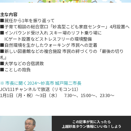
主な内容
■就任から1年を振り返って
■子育て相談の総合窓口「妙高型こども家庭センター」4月設置へ
■インバウンド受け入れ スキー場のリフト乗り場に
ICゲート設置などストレスフリーの環境整備
■自然環境を生かしたウォーキング 市民への定着
■新しい図書館などの複合施設 市民の絆づくりの「最後の切り
札」
■大学などの合宿誘致
■ことしの抱負
※ 市長に聞く2024～妙高市 城戸陽二市長
JCV111チャンネルで放送（リモコン11）
1月1日（月・祝）～3日（水） 7:30～、15:00～、23:30～
この記事が気に入ったら
上越妙高タウン情報にいいね！しよう