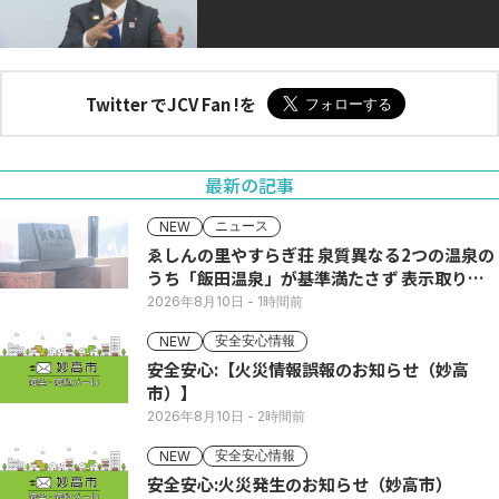
Twitter でJCV Fan !を
最新の記事
ニュース
NEW
ゑしんの里やすらぎ荘 泉質異なる2つの温泉の
うち「飯田温泉」が基準満たさず 表示取りや
め
2026年8月10日
- 1時間前
安全安心情報
NEW
安全安心:【火災情報誤報のお知らせ（妙高
市）】
2026年8月10日
- 2時間前
安全安心情報
NEW
安全安心:火災発生のお知らせ（妙高市）