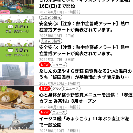
16日(日)まで開設
2026年8月10日
- 5時間前
安全安心情報
安全安心:【注意：熱中症警戒アラート】熱中
症警戒アラートが発表されています。
2026年8月8日
- 2日前
安全安心情報
安全安心:【注意：熱中症警戒アラート】熱中
症警戒アラートが発表されています。
2026年8月7日
- 3日前
ニュース
NEW
ゑしんの里やすらぎ荘 泉質異なる2つの温泉の
うち「飯田温泉」が基準満たさず 表示取りや
め
2026年8月10日
- 1時間前
グルメ
ニュース
NEW
心と身体が整う新感覚メニューを提供！「参道
カフェ 香茶甜」8月オープン
2026年8月10日
- 3時間前
ニュース
NEW
イージス艦「みょうこう」11年ぶり直江津港
で一般公開
2026年8月10日
- 3時間前