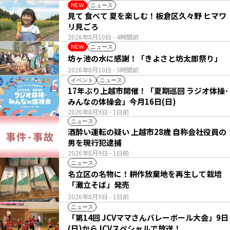
ニュース
NEW
見て 食べて 夏を楽しむ！板倉区久々野 ヒマワ
リ見ごろ
2026年8月10日
- 4時間前
ニュース
NEW
坊ヶ池の水に感謝！「きよさと坊太郎祭り」
2026年8月10日
- 5時間前
イベント
ニュース
17年ぶり上越市開催！「夏期巡回 ラジオ体操･
みんなの体操会」今月16日(日)
2026年8月9日
- 1日前
ニュース
酒酔い運転の疑い 上越市28歳 自称会社役員の
男を現行犯逮捕
2026年8月9日
- 1日前
ニュース
名立区の名物に！耕作放棄地を再生して栽培
「灘立そば」発売
2026年8月9日
- 1日前
ニュース
「第14回 JCVママさんバレーボール大会」9日
(日)からJCVスペシャルで放送！