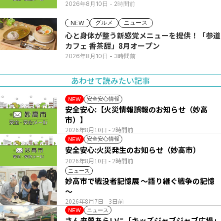
2026年8月10日
- 2時間前
グルメ
ニュース
NEW
心と身体が整う新感覚メニューを提供！「参道
カフェ 香茶甜」8月オープン
2026年8月10日
- 3時間前
あわせて読みたい記事
安全安心情報
NEW
安全安心:【火災情報誤報のお知らせ（妙高
市）】
2026年8月10日
- 2時間前
安全安心情報
NEW
安全安心:火災発生のお知らせ（妙高市）
2026年8月10日
- 2時間前
ニュース
妙高市で戦没者記憶展 ～語り継ぐ戦争の記憶
～
2026年8月7日
- 3日前
ニュース
NEW
さん来夢あらいに「キッズジャブジャブ広場」