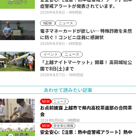
症警戒アラートが発表されています。
2026年8月8日
- 4時間前
ニュース
NEW
電子マネーカードが欲しい… 特殊詐欺を未然
に防ぐ！コンビニ店員に感謝状
2026年8月8日
- 6時間前
イベント
ニュース
「上越ナイトマーケット」開幕！ 高田城址公
園で8日(土)まで
2026年8月7日
- 19時間前
あわせて読みたい記事
ニュース
NEW
お点前披露 上越市で県内高校茶道部の合同茶
会
2026年8月8日
- 3時間前
安全安心情報
NEW
安全安心:【注意：熱中症警戒アラート】熱中