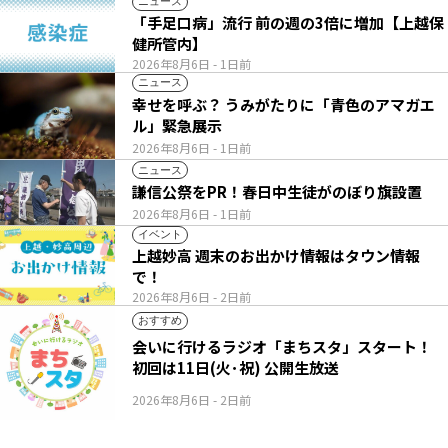
ニュース
「手足口病」流行 前の週の3倍に増加【上越保
健所管内】
2026年8月6日
- 1日前
ニュース
幸せを呼ぶ？ うみがたりに「青色のアマガエ
ル」緊急展示
2026年8月6日
- 1日前
ニュース
謙信公祭をPR！春日中生徒がのぼり旗設置
2026年8月6日
- 1日前
イベント
上越妙高 週末のお出かけ情報はタウン情報
で！
2026年8月6日
- 2日前
おすすめ
会いに行けるラジオ「まちスタ」スタート！
初回は11日(火･祝) 公開生放送
2026年8月6日
- 2日前