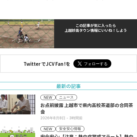
この記事が気に入ったら
上越妙高タウン情報にいいね！しよう
Twitter でJCV Fan !を
最新の記事
ニュース
NEW
お点前披露 上越市で県内高校茶道部の合同茶
会
2026年8月8日
- 3時間前
安全安心情報
NEW
安全安心:【注意：熱中症警戒アラート】熱中