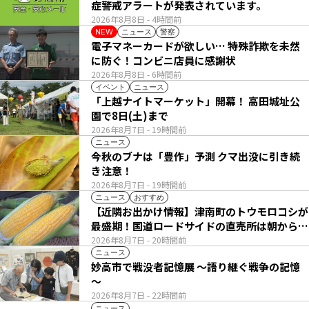
症警戒アラートが発表されています。
2026年8月8日
- 4時間前
ニュース
警察
NEW
電子マネーカードが欲しい… 特殊詐欺を未然
に防ぐ！コンビニ店員に感謝状
2026年8月8日
- 6時間前
イベント
ニュース
「上越ナイトマーケット」開幕！ 高田城址公
園で8日(土)まで
2026年8月7日
- 19時間前
ニュース
今秋のブナは「豊作」予測 クマ出没に引き続
き注意！
2026年8月7日
- 19時間前
ニュース
おすすめ
【近隣お出かけ情報】津南町のトウモロコシが
最盛期！国道ロードサイドの直売所は朝から長
い列
2026年8月7日
- 20時間前
ニュース
妙高市で戦没者記憶展 ～語り継ぐ戦争の記憶
～
2026年8月7日
- 22時間前
ニュース