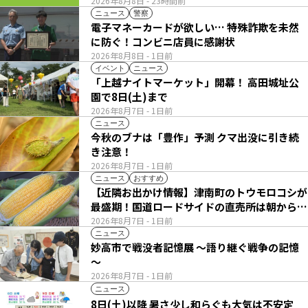
2026年8月8日
- 23時間前
ニュース
警察
電子マネーカードが欲しい… 特殊詐欺を未然
に防ぐ！コンビニ店員に感謝状
2026年8月8日
- 1日前
イベント
ニュース
「上越ナイトマーケット」開幕！ 高田城址公
園で8日(土)まで
2026年8月7日
- 1日前
ニュース
今秋のブナは「豊作」予測 クマ出没に引き続
き注意！
2026年8月7日
- 1日前
ニュース
おすすめ
【近隣お出かけ情報】津南町のトウモロコシが
最盛期！国道ロードサイドの直売所は朝から長
い列
2026年8月7日
- 1日前
ニュース
妙高市で戦没者記憶展 ～語り継ぐ戦争の記憶
～
2026年8月7日
- 1日前
ニュース
8日(土)以降 暑さ少し和らぐも大気は不安定