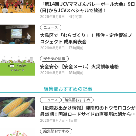
「第14回 JCVママさんバレーボール大会」9日
(日)からJCVスペシャルで放送！
2026年8月9日
- 4時間前
ニュース
大島区で「むらづくり」！ 移住・定住促進プ
ロジェクト 成果発表会
2026年8月8日
- 17時間前
安全安心情報
安全安心:【安全メール】火災誤報連絡
2026年8月8日
- 18時間前
編集部おすすめの記事
ニュース
編集部おすすめ
【近隣お出かけ情報】津南町のトウモロコシが
最盛期！国道ロードサイドの直売所は朝から長
い列
2026年8月7日
- 1日前
編集部おすすめ