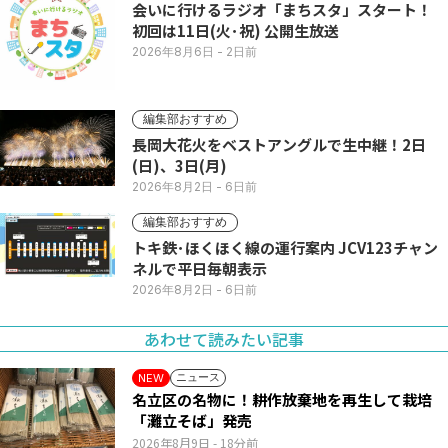
会いに行けるラジオ「まちスタ」スタート！
初回は11日(火･祝) 公開生放送
2026年8月6日
- 2日前
編集部おすすめ
長岡大花火をベストアングルで生中継！2日
(日)、3日(月)
2026年8月2日
- 6日前
編集部おすすめ
トキ鉄･ほくほく線の運行案内 JCV123チャン
ネルで平日毎朝表示
2026年8月2日
- 6日前
あわせて読みたい記事
ニュース
NEW
名立区の名物に！耕作放棄地を再生して栽培
「灘立そば」発売
2026年8月9日
- 18分前