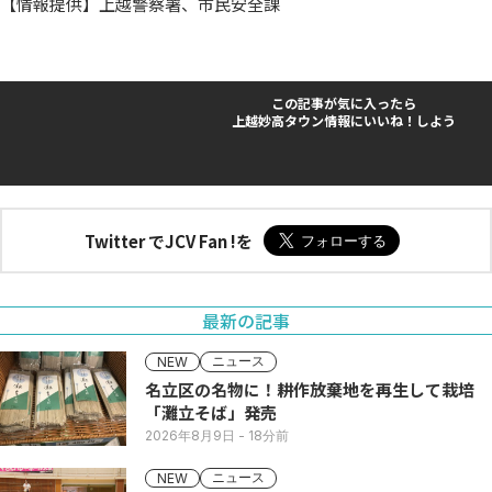
【情報提供】上越警察署、市民安全課
この記事が気に入ったら
上越妙高タウン情報にいいね！しよう
Twitter でJCV Fan !を
最新の記事
ニュース
NEW
名立区の名物に！耕作放棄地を再生して栽培
「灘立そば」発売
2026年8月9日
- 18分前
ニュース
NEW