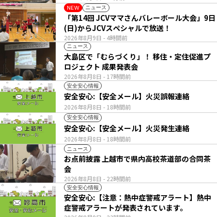
ニュース
NEW
「第14回 JCVママさんバレーボール大会」9日
(日)からJCVスペシャルで放送！
2026年8月9日
- 4時間前
ニュース
大島区で「むらづくり」！ 移住・定住促進プ
ロジェクト 成果発表会
2026年8月8日
- 17時間前
安全安心情報
安全安心:【安全メール】火災誤報連絡
2026年8月8日
- 18時間前
安全安心情報
安全安心:【安全メール】火災発生連絡
2026年8月8日
- 18時間前
ニュース
お点前披露 上越市で県内高校茶道部の合同茶
会
2026年8月8日
- 22時間前
安全安心情報
安全安心:【注意：熱中症警戒アラート】熱中
症警戒アラートが発表されています。