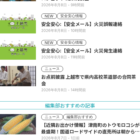
2026年8月8日
- 9時間前
安全安心情報
NEW
安全安心:【安全メール】火災誤報連絡
2026年8月8日
- 10時間前
安全安心情報
NEW
安全安心:【安全メール】火災発生連絡
2026年8月8日
- 11時間前
ニュース
お点前披露 上越市で県内高校茶道部の合同茶
会
2026年8月8日
- 14時間前
編集部おすすめの記事
ニュース
編集部おすすめ
【近隣お出かけ情報】津南町のトウモロコシが
最盛期！国道ロードサイドの直売所は朝から長
い列
2026年8月7日
- 1日前