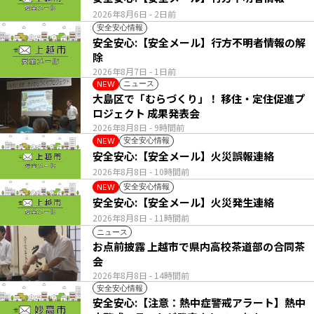
2026年8月6日
- 2日前
安全安心情報
安全安心:【安全メール】行方不明者情報の解
除
2026年8月7日
- 1日前
ニュース
NEW
大島区で「むらづくり」！ 移住・定住促進プ
ロジェクト 成果発表会
2026年8月8日
- 9時間前
安全安心情報
NEW
安全安心:【安全メール】火災誤報連絡
2026年8月8日
- 10時間前
安全安心情報
NEW
安全安心:【安全メール】火災発生連絡
2026年8月8日
- 11時間前
ニュース
お点前披露 上越市で県内高校茶道部の合同茶
会
2026年8月8日
- 14時間前
安全安心情報
安全安心:【注意：熱中症警戒アラート】熱中