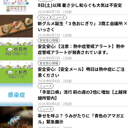
8日(土)以降 暑さ少し和らぐも大気は不安定
2026年8月7日
- 1日前
グルメ
ニュース
新グルメ誕生「３色おにぎり」 3商工会議所 ×
いっさく
2026年8月7日
- 1日前
安全安心情報
安全安心:【注意：熱中症警戒アラート】熱中
症警戒アラートが発表されています。
2026年8月7日
- 1日前
安全安心情報
安全安心:【安全メール】明日は熱中症にご注
意ください
2026年8月6日
- 2日前
ニュース
「手足口病」流行 前の週の3倍に増加【上越保
健所管内】
2026年8月6日
- 2日前
ニュース
幸せを呼ぶ？ うみがたりに「青色のアマガエ
ル」緊急展示
2026年8月6日
- 2日前