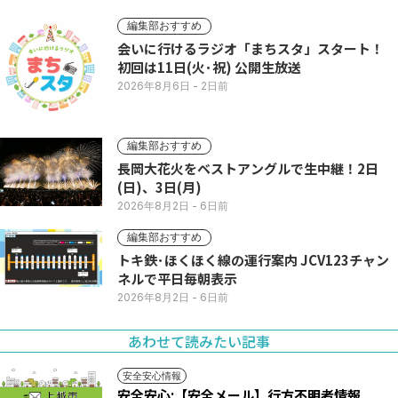
編集部おすすめ
会いに行けるラジオ「まちスタ」スタート！
初回は11日(火･祝) 公開生放送
2026年8月6日
- 2日前
編集部おすすめ
長岡大花火をベストアングルで生中継！2日
(日)、3日(月)
2026年8月2日
- 6日前
編集部おすすめ
トキ鉄･ほくほく線の運行案内 JCV123チャン
ネルで平日毎朝表示
2026年8月2日
- 6日前
あわせて読みたい記事
安全安心情報
安全安心:【安全メール】行方不明者情報