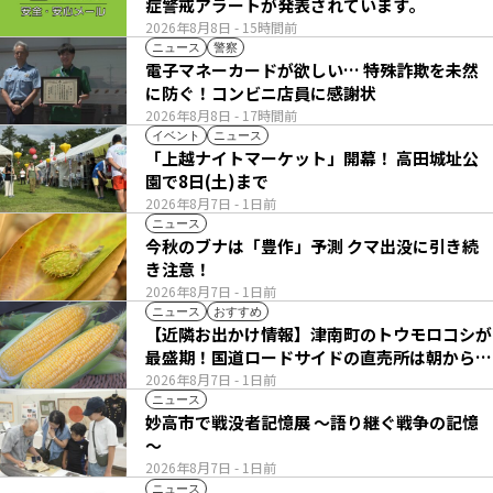
症警戒アラートが発表されています。
2026年8月8日
- 15時間前
ニュース
警察
電子マネーカードが欲しい… 特殊詐欺を未然
に防ぐ！コンビニ店員に感謝状
2026年8月8日
- 17時間前
イベント
ニュース
「上越ナイトマーケット」開幕！ 高田城址公
園で8日(土)まで
2026年8月7日
- 1日前
ニュース
今秋のブナは「豊作」予測 クマ出没に引き続
き注意！
2026年8月7日
- 1日前
ニュース
おすすめ
【近隣お出かけ情報】津南町のトウモロコシが
最盛期！国道ロードサイドの直売所は朝から長
い列
2026年8月7日
- 1日前
ニュース
妙高市で戦没者記憶展 ～語り継ぐ戦争の記憶
～
2026年8月7日
- 1日前
ニュース