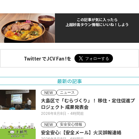
この記事が気に入ったら
上越妙高タウン情報にいいね！しよう
Twitter でJCV Fan !を
最新の記事
ニュース
NEW
大島区で「むらづくり」！ 移住・定住促進プ
ロジェクト 成果発表会
2026年8月8日
- 4時間前
安全安心情報
NEW
安全安心:【安全メール】火災誤報連絡
2026年8月8日
- 6時間前