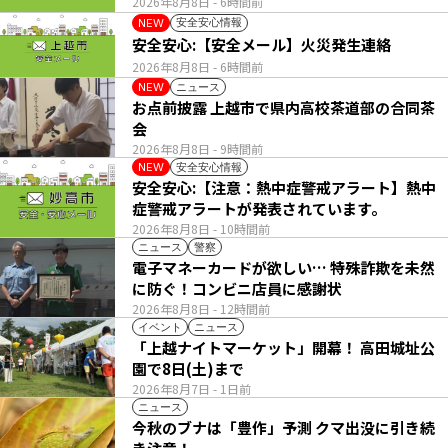
2026年8月8日
- 6時間前
安全安心情報
NEW
安全安心:【安全メール】火災発生連絡
2026年8月8日
- 6時間前
ニュース
NEW
お点前披露 上越市で県内高校茶道部の合同茶
会
2026年8月8日
- 9時間前
安全安心情報
NEW
安全安心:【注意：熱中症警戒アラート】熱中
症警戒アラートが発表されています。
2026年8月8日
- 10時間前
ニュース
警察
電子マネーカードが欲しい… 特殊詐欺を未然
に防ぐ！コンビニ店員に感謝状
2026年8月8日
- 12時間前
イベント
ニュース
「上越ナイトマーケット」開幕！ 高田城址公
園で8日(土)まで
2026年8月7日
- 1日前
ニュース
今秋のブナは「豊作」予測 クマ出没に引き続