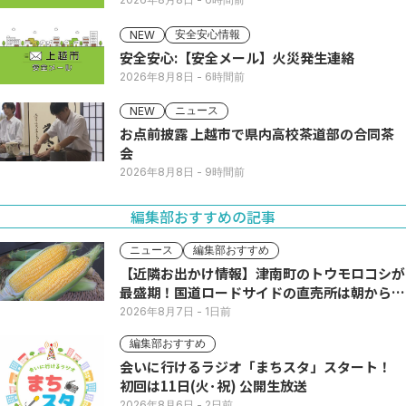
安全安心情報
NEW
安全安心:【安全メール】火災発生連絡
2026年8月8日
- 6時間前
ニュース
NEW
お点前披露 上越市で県内高校茶道部の合同茶
会
2026年8月8日
- 9時間前
編集部おすすめの記事
ニュース
編集部おすすめ
【近隣お出かけ情報】津南町のトウモロコシが
最盛期！国道ロードサイドの直売所は朝から長
い列
2026年8月7日
- 1日前
編集部おすすめ
会いに行けるラジオ「まちスタ」スタート！
初回は11日(火･祝) 公開生放送
2026年8月6日
- 2日前