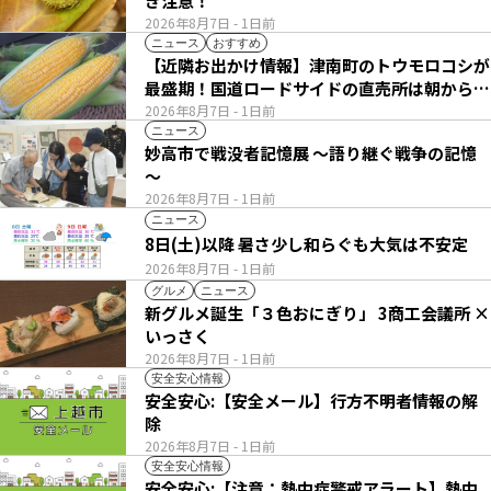
き注意！
2026年8月7日
- 1日前
ニュース
おすすめ
【近隣お出かけ情報】津南町のトウモロコシが
最盛期！国道ロードサイドの直売所は朝から長
い列
2026年8月7日
- 1日前
ニュース
妙高市で戦没者記憶展 ～語り継ぐ戦争の記憶
～
2026年8月7日
- 1日前
ニュース
8日(土)以降 暑さ少し和らぐも大気は不安定
2026年8月7日
- 1日前
グルメ
ニュース
新グルメ誕生「３色おにぎり」 3商工会議所 ×
いっさく
2026年8月7日
- 1日前
安全安心情報
安全安心:【安全メール】行方不明者情報の解
除
2026年8月7日
- 1日前
安全安心情報
安全安心:【注意：熱中症警戒アラート】熱中