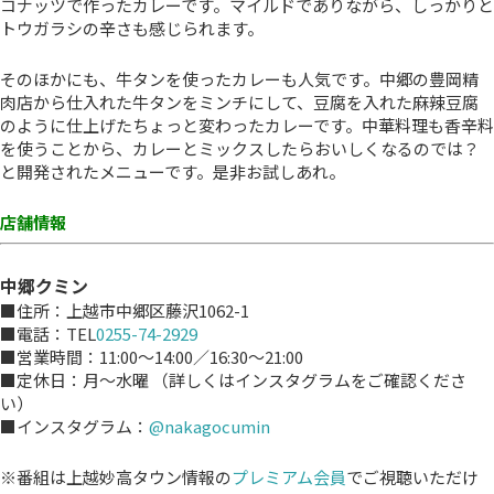
コナッツで作ったカレーです。マイルドでありながら、しっかりと
トウガラシの辛さも感じられます。
そのほかにも、牛タンを使ったカレーも人気です。中郷の豊岡精
肉店から仕入れた牛タンをミンチにして、豆腐を入れた麻辣豆腐
のように仕上げたちょっと変わったカレーです。中華料理も香辛料
を使うことから、カレーとミックスしたらおいしくなるのでは？
と開発されたメニューです。是非お試しあれ。
店舗情報
中郷クミン
■住所：上越市中郷区藤沢1062-1
■電話：TEL
0255-74-2929
■営業時間：11:00～14:00／16:30～21:00
■定休日：月～水曜 （詳しくはインスタグラムをご確認くださ
い）
■インスタグラム：
@nakagocumin
※番組は上越妙高タウン情報の
プレミアム会員
でご視聴いただけ