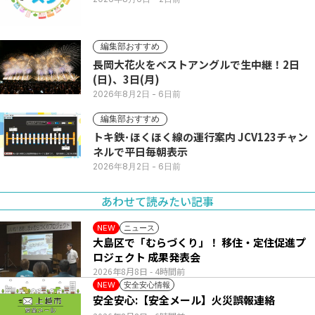
編集部おすすめ
長岡大花火をベストアングルで生中継！2日
(日)、3日(月)
2026年8月2日
- 6日前
編集部おすすめ
トキ鉄･ほくほく線の運行案内 JCV123チャン
ネルで平日毎朝表示
2026年8月2日
- 6日前
あわせて読みたい記事
ニュース
NEW
大島区で「むらづくり」！ 移住・定住促進プ
ロジェクト 成果発表会
2026年8月8日
- 4時間前
安全安心情報
NEW
安全安心:【安全メール】火災誤報連絡