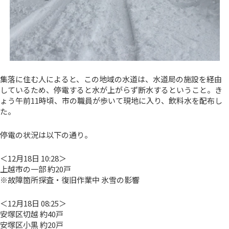
集落に住む人によると、この地域の水道は、水道局の施設を経由
しているため、停電すると水が上がらず断水するということ。き
ょう午前11時頃、市の職員が歩いて現地に入り、飲料水を配布し
た。
停電の状況は以下の通り。
＜12月18日 10:28＞
上越市の一部 約20戸
※故障箇所探査・復旧作業中 氷雪の影響
＜12月18日 08:25＞
安塚区切越 約40戸
安塚区小黒 約20戸