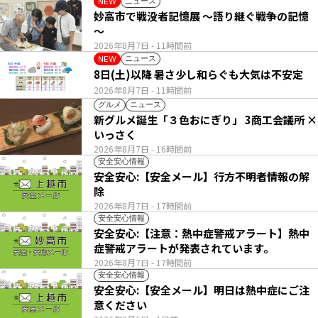
ニュース
NEW
妙高市で戦没者記憶展 ～語り継ぐ戦争の記憶
～
2026年8月7日
- 11時間前
ニュース
NEW
8日(土)以降 暑さ少し和らぐも大気は不安定
2026年8月7日
- 11時間前
グルメ
ニュース
新グルメ誕生「３色おにぎり」 3商工会議所 ×
いっさく
2026年8月7日
- 16時間前
安全安心情報
安全安心:【安全メール】行方不明者情報の解
除
2026年8月7日
- 17時間前
安全安心情報
安全安心:【注意：熱中症警戒アラート】熱中
症警戒アラートが発表されています。
2026年8月7日
- 17時間前
安全安心情報
安全安心:【安全メール】明日は熱中症にご注
意ください