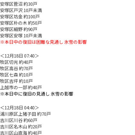
安塚区菅沼 約30戸
安塚区戸沢 10戸未満
安塚区坊金 約100戸
安塚区朴の木 約50戸
安塚区細野 約90戸
安塚区安塚 10戸未満
※本日中の復旧は困難な見通し 氷雪の影響
＜12月18日 07:40＞
牧区切光 約40戸
牧区高谷 約70戸
牧区七森 約10戸
牧区吉坪 約10戸
上越市の一部 約40戸
※本日中に復旧の見通し 氷雪の影響
＜12月18日 04:40＞
浦川原区上猪子田 約70戸
吉川区川谷 約60戸
吉川区名木山 約20戸
吉川区山直海 約40戸