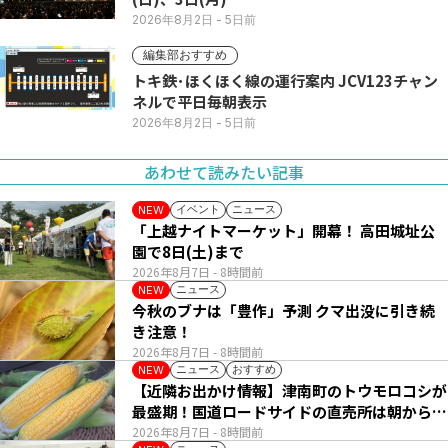
2026年8月2日
- 5日前
編集部おすすめ
トキ鉄･ほくほく線の運行案内 JCV123チャン
ネルで平日毎朝表示
2026年8月2日
- 5日前
あわせて読みたい記事
イベント
ニュース
NEW
「上越ナイトマーケット」開幕！ 高田城址公
園で8日(土)まで
2026年8月7日
- 8時間前
ニュース
NEW
今秋のブナは「豊作」予測 クマ出没に引き続
き注意！
2026年8月7日
- 8時間前
ニュース
おすすめ
NEW
【近隣お出かけ情報】津南町のトウモロコシが
最盛期！国道ロードサイドの直売所は朝から長
い列
2026年8月7日
- 8時間前