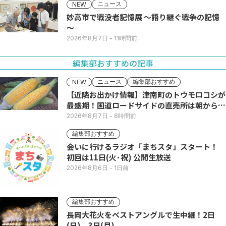
ニュース
NEW
妙高市で戦没者記憶展 ～語り継ぐ戦争の記憶
～
2026年8月7日
- 11時間前
編集部おすすめの記事
ニュース
編集部おすすめ
NEW
【近隣お出かけ情報】津南町のトウモロコシが
最盛期！国道ロードサイドの直売所は朝から長
い列
2026年8月7日
- 8時間前
編集部おすすめ
会いに行けるラジオ「まちスタ」スタート！
初回は11日(火･祝) 公開生放送
2026年8月6日
- 1日前
編集部おすすめ
長岡大花火をベストアングルで生中継！2日
(日)、3日(月)