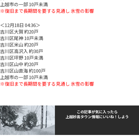
上越市の一部 10戸未満
※復旧まで長期間を要する見通し 氷雪の影響
＜12月18日 04:36＞
吉川区大賀 約20戸
吉川区尾神 10戸未満
吉川区米山 約20戸
吉川区高沢入 約30戸
吉川区坪野 10戸未満
吉川区山中 約20戸
吉川区山直海 約100戸
上越市の一部 10戸未満
※復旧まで長期間を要する見通し 氷雪の影響
この記事が気に入ったら
上越妙高タウン情報にいいね！しよう