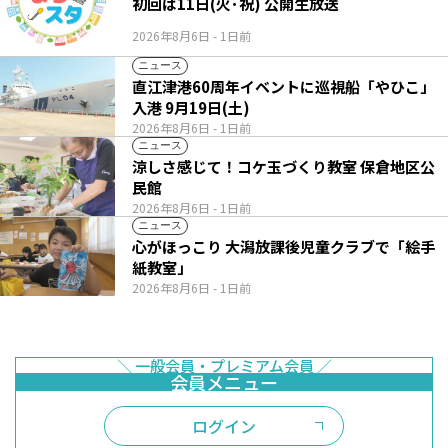
初回は11日(火･祝) 公開生放送
2026年8月6日
- 1日前
ニュース
直江津港60周年イベントに巡視船「やひこ」
入港 9月19日(土)
2026年8月6日
- 1日前
ニュース
涼しさ感じて！コケ玉づくり教室 保倉地区公
民館
2026年8月6日
- 1日前
ニュース
心がほっこり 大潟放課後児童クラブで「絵手
紙教室」
2026年8月6日
- 1日前
ログイン