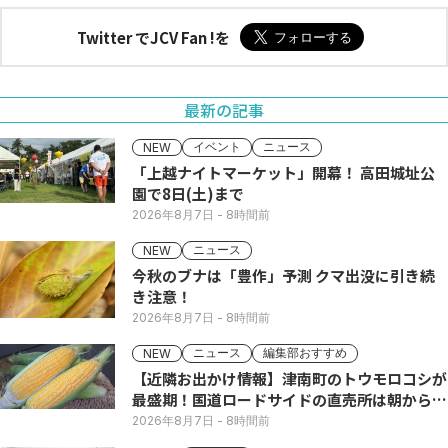
Twitter でJCV Fan !を
最新の記事
イベント
ニュース
NEW
「上越ナイトマーケット」開幕！ 高田城址公
園で8日(土)まで
2026年8月7日
- 8時間前
ニュース
NEW
今秋のブナは「豊作」予測 クマ出没に引き続
き注意！
2026年8月7日
- 8時間前
ニュース
編集部おすすめ
NEW
【近隣お出かけ情報】津南町のトウモロコシが
最盛期！国道ロードサイドの直売所は朝から長
い列
2026年8月7日
- 8時間前