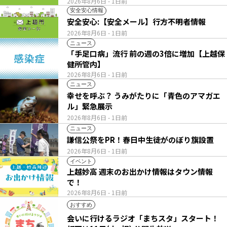
2026年8月6日
- 1日前
安全安心情報
安全安心:【安全メール】行方不明者情報
2026年8月6日
- 1日前
ニュース
「手足口病」流行 前の週の3倍に増加【上越保
健所管内】
2026年8月6日
- 1日前
ニュース
幸せを呼ぶ？ うみがたりに「青色のアマガエ
ル」緊急展示
2026年8月6日
- 1日前
ニュース
謙信公祭をPR！春日中生徒がのぼり旗設置
2026年8月6日
- 1日前
イベント
上越妙高 週末のお出かけ情報はタウン情報
で！
2026年8月6日
- 1日前
おすすめ
会いに行けるラジオ「まちスタ」スタート！