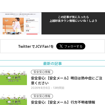
この記事が気に入ったら
上越妙高タウン情報にいいね！しよう
Twitter でJCV Fan !を
最新の記事
安全安心情報
安全安心:【安全メール】明日は熱中症にご注
意ください
2026年8月6日
- 13時間前
安全安心情報
安全安心:【安全メール】行方不明者情報