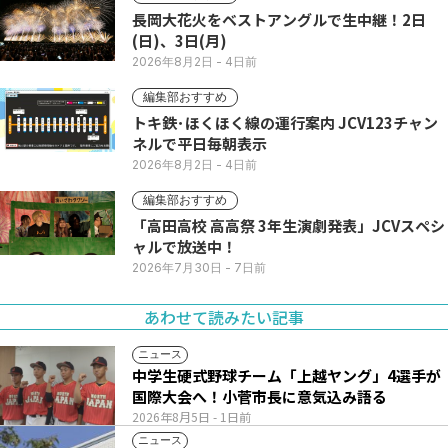
長岡大花火をベストアングルで生中継！2日
(日)、3日(月)
2026年8月2日
- 4日前
編集部おすすめ
トキ鉄･ほくほく線の運行案内 JCV123チャン
ネルで平日毎朝表示
2026年8月2日
- 4日前
編集部おすすめ
「高田高校 高高祭 3年生演劇発表」JCVスペシ
ャルで放送中！
2026年7月30日
- 7日前
あわせて読みたい記事
ニュース
中学生硬式野球チーム「上越ヤング」4選手が
国際大会へ！小菅市長に意気込み語る
2026年8月5日
- 1日前
ニュース