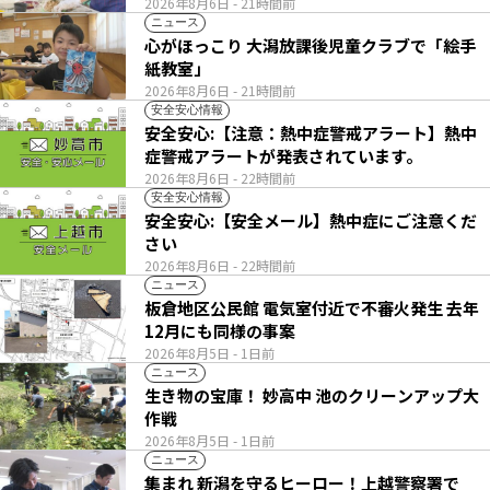
2026年8月6日
- 21時間前
ニュース
心がほっこり 大潟放課後児童クラブで「絵手
紙教室」
2026年8月6日
- 21時間前
安全安心情報
安全安心:【注意：熱中症警戒アラート】熱中
症警戒アラートが発表されています。
2026年8月6日
- 22時間前
安全安心情報
安全安心:【安全メール】熱中症にご注意くだ
さい
2026年8月6日
- 22時間前
ニュース
板倉地区公民館 電気室付近で不審火発生 去年
12月にも同様の事案
2026年8月5日
- 1日前
ニュース
生き物の宝庫！ 妙高中 池のクリーンアップ大
作戦
2026年8月5日
- 1日前
ニュース
集まれ 新潟を守るヒーロー！上越警察署で