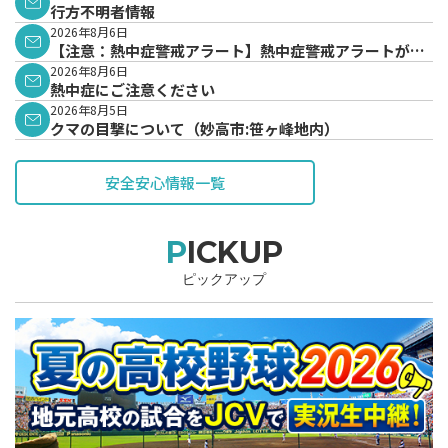
行方不明者情報
2026年8月6日
【注意：熱中症警戒アラート】熱中症警戒アラートが発
表されています。
2026年8月6日
熱中症にご注意ください
2026年8月5日
クマの目撃について（妙高市:笹ヶ峰地内）
安全安心情報一覧
PICKUP
ピックアップ