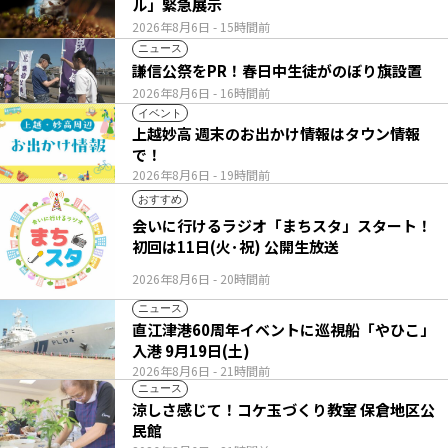
ル」緊急展示
2026年8月6日
- 15時間前
ニュース
謙信公祭をPR！春日中生徒がのぼり旗設置
2026年8月6日
- 16時間前
イベント
上越妙高 週末のお出かけ情報はタウン情報
で！
2026年8月6日
- 19時間前
おすすめ
会いに行けるラジオ「まちスタ」スタート！
初回は11日(火･祝) 公開生放送
2026年8月6日
- 20時間前
ニュース
直江津港60周年イベントに巡視船「やひこ」
入港 9月19日(土)
2026年8月6日
- 21時間前
ニュース
涼しさ感じて！コケ玉づくり教室 保倉地区公
民館