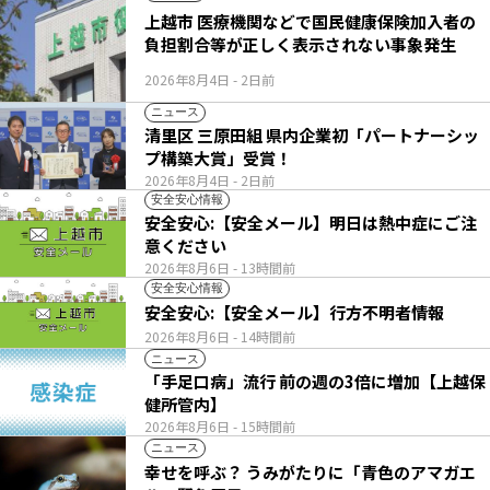
上越市 医療機関などで国民健康保険加入者の
負担割合等が正しく表示されない事象発生
2026年8月4日
- 2日前
ニュース
清里区 三原田組 県内企業初「パートナーシッ
プ構築大賞」受賞！
2026年8月4日
- 2日前
安全安心情報
安全安心:【安全メール】明日は熱中症にご注
意ください
2026年8月6日
- 13時間前
安全安心情報
安全安心:【安全メール】行方不明者情報
2026年8月6日
- 14時間前
ニュース
「手足口病」流行 前の週の3倍に増加【上越保
健所管内】
2026年8月6日
- 15時間前
ニュース
幸せを呼ぶ？ うみがたりに「青色のアマガエ