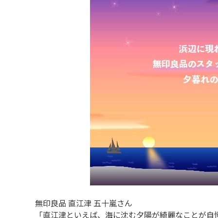
無印良品 直江津 五十嵐さん
「直江津といえば、海に沈む夕陽が綺麗なことが自