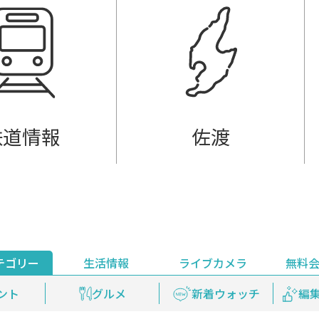
鉄道情報
佐渡
テゴリー
生活情報
ライブカメラ
無料
ント
ライブ配信
安全安心情報
グルメ
見逃し配信
天気
新着ウォッチ
上越妙高百景
プレミアム
編