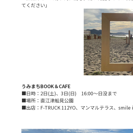
てください」
うみまちBOOK＆CAFE
■日時：2日(土)、3日(日) 16:00～日没まで
■場所：直江津船見公園
■出店：F-TRUCK 112YO、マンマルテラス、smile ic