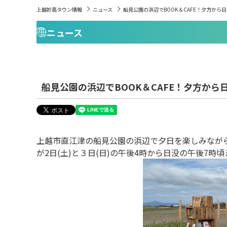
上越妙高タウン情報
ニュース
船見公園の浜辺でBOOK＆CAFE！夕方から
ニュース
船見公園の浜辺でBOOK＆CAFE！夕方か
上越市直江津の船見公園の浜辺で夕日を楽しみながら
が2日(土)と３日(日)の午後4時から日没の午後7時