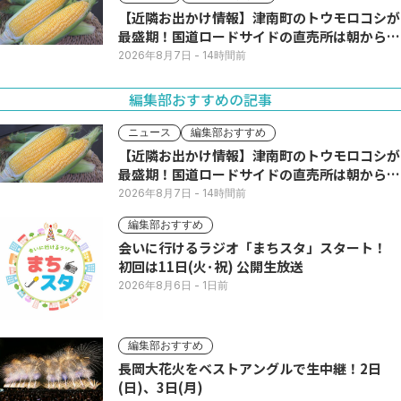
【近隣お出かけ情報】津南町のトウモロコシが
最盛期！国道ロードサイドの直売所は朝から長
い列
2026年8月7日
- 14時間前
編集部おすすめの記事
ニュース
編集部おすすめ
【近隣お出かけ情報】津南町のトウモロコシが
最盛期！国道ロードサイドの直売所は朝から長
い列
2026年8月7日
- 14時間前
編集部おすすめ
会いに行けるラジオ「まちスタ」スタート！
初回は11日(火･祝) 公開生放送
2026年8月6日
- 1日前
編集部おすすめ
長岡大花火をベストアングルで生中継！2日
(日)、3日(月)