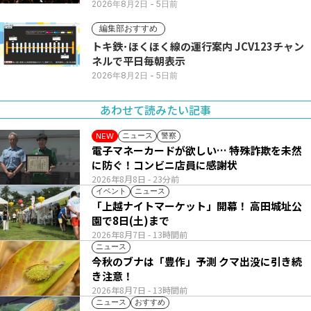
2026年8月2日
- 5日前
編集部おすすめ
トキ鉄･ほくほく線の運行案内 JCV123チャン
ネルで平日毎朝表示
2026年8月2日
- 5日前
あわせて読みたい記事
ニュース
警察
NEW
電子マネーカードが欲しい… 特殊詐欺を未然
に防ぐ！コンビニ店員に感謝状
2026年8月8日
- 23分前
イベント
ニュース
「上越ナイトマーケット」開幕！ 高田城址公
園で8日(土)まで
2026年8月7日
- 13時間前
ニュース
今秋のブナは「豊作」予測 クマ出没に引き続
き注意！
2026年8月7日
- 13時間前
ニュース
おすすめ