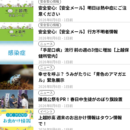
安全安心情報
安全安心:【安全メール】明日は熱中症にご注
意ください
2026年8月6日
- 1日前
安全安心情報
安全安心:【安全メール】行方不明者情報
2026年8月6日
- 1日前
ニュース
「手足口病」流行 前の週の3倍に増加【上越保
健所管内】
2026年8月6日
- 1日前
ニュース
幸せを呼ぶ？ うみがたりに「青色のアマガエ
ル」緊急展示
2026年8月6日
- 1日前
ニュース
謙信公祭をPR！春日中生徒がのぼり旗設置
2026年8月6日
- 1日前
イベント
上越妙高 週末のお出かけ情報はタウン情報
で！
2026年8月6日
- 1日前