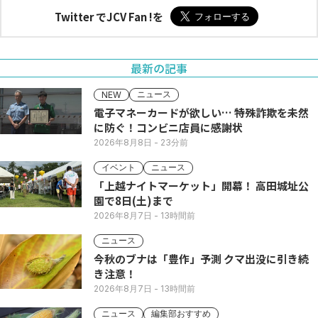
Twitter でJCV Fan !を
最新の記事
ニュース
NEW
電子マネーカードが欲しい… 特殊詐欺を未然
に防ぐ！コンビニ店員に感謝状
2026年8月8日
- 23分前
イベント
ニュース
「上越ナイトマーケット」開幕！ 高田城址公
園で8日(土)まで
2026年8月7日
- 13時間前
ニュース
今秋のブナは「豊作」予測 クマ出没に引き続
き注意！
2026年8月7日
- 13時間前
ニュース
編集部おすすめ