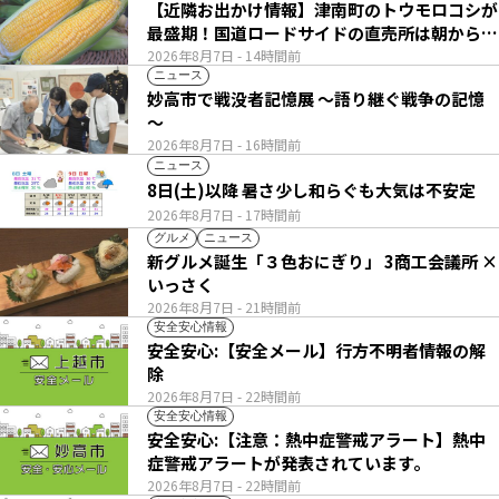
【近隣お出かけ情報】津南町のトウモロコシが
最盛期！国道ロードサイドの直売所は朝から長
い列
2026年8月7日
- 14時間前
ニュース
妙高市で戦没者記憶展 ～語り継ぐ戦争の記憶
～
2026年8月7日
- 16時間前
ニュース
8日(土)以降 暑さ少し和らぐも大気は不安定
2026年8月7日
- 17時間前
グルメ
ニュース
新グルメ誕生「３色おにぎり」 3商工会議所 ×
いっさく
2026年8月7日
- 21時間前
安全安心情報
安全安心:【安全メール】行方不明者情報の解
除
2026年8月7日
- 22時間前
安全安心情報
安全安心:【注意：熱中症警戒アラート】熱中
症警戒アラートが発表されています。
2026年8月7日
- 22時間前