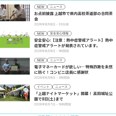
ニュース
NEW
お点前披露 上越市で県内高校茶道部の合同茶
会
2026年8月8日
- 33分前
安全安心情報
NEW
安全安心:【注意：熱中症警戒アラート】熱中
症警戒アラートが発表されています。
2026年8月8日
- 1時間前
ニュース
NEW
電子マネーカードが欲しい… 特殊詐欺を未然
に防ぐ！コンビニ店員に感謝状
2026年8月8日
- 3時間前
イベント
ニュース
「上越ナイトマーケット」開幕！ 高田城址公
園で8日(土)まで
2026年8月7日
- 16時間前