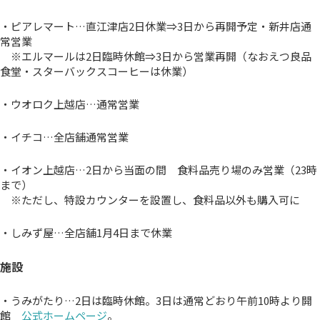
・ピアレマート…直江津店2日休業⇒3日から再開予定・新井店通
常営業
※エルマールは2日臨時休館⇒3日から営業再開（なおえつ良品
食堂・スターバックスコーヒーは休業）
・ウオロク上越店…通常営業
・イチコ…全店舗通常営業
・イオン上越店…2日から当面の間 食料品売り場のみ営業（23時
まで）
※ただし、特設カウンターを設置し、食料品以外も購入可に
・しみず屋…全店舗1月4日まで休業
施設
・うみがたり…2日は臨時休館。3日は通常どおり午前10時より開
館
公式ホームページ
。