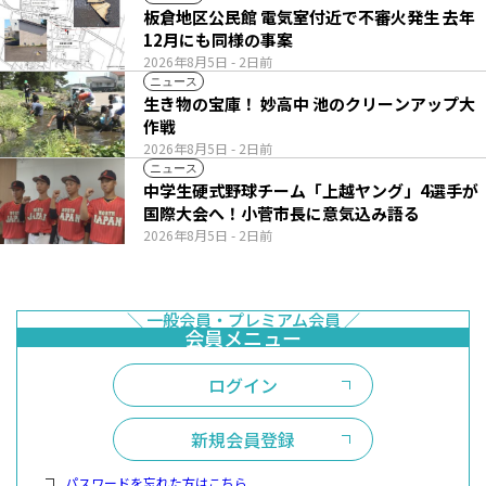
板倉地区公民館 電気室付近で不審火発生 去年
12月にも同様の事案
2026年8月5日
- 2日前
ニュース
生き物の宝庫！ 妙高中 池のクリーンアップ大
作戦
2026年8月5日
- 2日前
ニュース
中学生硬式野球チーム「上越ヤング」4選手が
国際大会へ！小菅市長に意気込み語る
2026年8月5日
- 2日前
ログイン
新規会員登録
パスワードを忘れた方はこちら