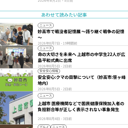
2026年8月2日
- 5日前
あわせて読みたい記事
ニュース
妙高市で戦没者記憶展 ～語り継ぐ戦争の記憶
～
2026年8月7日
- 19時間前
ニュース
命の大切さを未来へ 上越市の中学生22人が広
島平和式典に出席
2026年8月5日
- 2日前
安全安心情報
安全安心:クマの目撃について（妙高市:笹ヶ峰
地内）
2026年8月5日
- 2日前
ニュース
上越市 医療機関などで国民健康保険加入者の
負担割合等が正しく表示されない事象発生
2026年8月4日
- 3日前
グルメ
ニュース