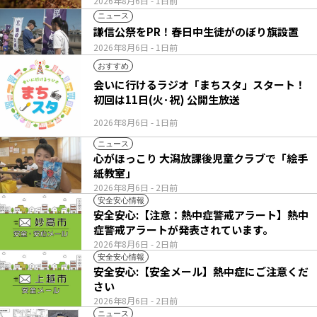
2026年8月6日
- 1日前
ニュース
謙信公祭をPR！春日中生徒がのぼり旗設置
2026年8月6日
- 1日前
おすすめ
会いに行けるラジオ「まちスタ」スタート！
初回は11日(火･祝) 公開生放送
2026年8月6日
- 1日前
ニュース
心がほっこり 大潟放課後児童クラブで「絵手
紙教室」
2026年8月6日
- 2日前
安全安心情報
安全安心:【注意：熱中症警戒アラート】熱中
症警戒アラートが発表されています。
2026年8月6日
- 2日前
安全安心情報
安全安心:【安全メール】熱中症にご注意くだ
さい
2026年8月6日
- 2日前
ニュース