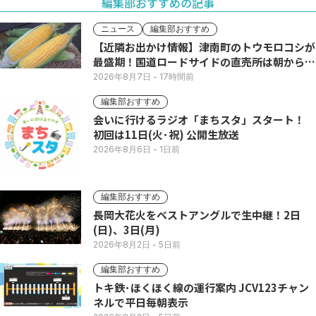
編集部おすすめの記事
ニュース
編集部おすすめ
【近隣お出かけ情報】津南町のトウモロコシが
最盛期！国道ロードサイドの直売所は朝から長
い列
2026年8月7日
- 17時間前
編集部おすすめ
会いに行けるラジオ「まちスタ」スタート！
初回は11日(火･祝) 公開生放送
2026年8月6日
- 1日前
編集部おすすめ
長岡大花火をベストアングルで生中継！2日
(日)、3日(月)
2026年8月2日
- 5日前
編集部おすすめ
トキ鉄･ほくほく線の運行案内 JCV123チャン
ネルで平日毎朝表示