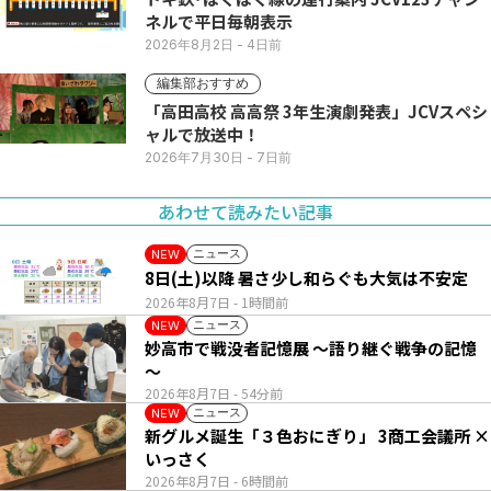
ネルで平日毎朝表示
2026年8月2日
- 4日前
編集部おすすめ
「高田高校 高高祭 3年生演劇発表」JCVスペシ
ャルで放送中！
2026年7月30日
- 7日前
あわせて読みたい記事
ニュース
NEW
8日(土)以降 暑さ少し和らぐも大気は不安定
2026年8月7日
- 1時間前
ニュース
NEW
妙高市で戦没者記憶展 ～語り継ぐ戦争の記憶
～
2026年8月7日
- 54分前
ニュース
NEW
新グルメ誕生「３色おにぎり」 3商工会議所 ×
いっさく
2026年8月7日
- 6時間前