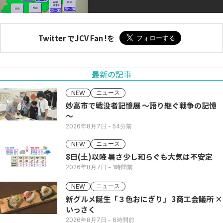
Twitter でJCV Fan !を
最新の記事
ニュース
NEW
妙高市で戦没者記憶展 ～語り継ぐ戦争の記憶
～
2026年8月7日
- 54分前
ニュース
NEW
8日(土)以降 暑さ少し和らぐも大気は不安定
2026年8月7日
- 1時間前
ニュース
NEW
新グルメ誕生「３色おにぎり」 3商工会議所 ×
いっさく
2026年8月7日
- 6時間前