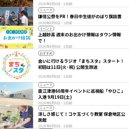
2026年8月6日
- 1日前
ニュース
謙信公祭をPR！春日中生徒がのぼり旗設置
2026年8月6日
- 1日前
イベント
上越妙高 週末のお出かけ情報はタウン情報
で！
2026年8月6日
- 1日前
おすすめ
会いに行けるラジオ「まちスタ」スタート！
初回は11日(火･祝) 公開生放送
2026年8月6日
- 1日前
ニュース
直江津港60周年イベントに巡視船「やひこ」
入港 9月19日(土)
2026年8月6日
- 1日前
ニュース
涼しさ感じて！コケ玉づくり教室 保倉地区公
民館
2026年8月6日
- 1日前