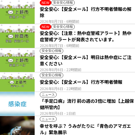
安全安心情報
NEW
安全安心:【安全メール】行方不明者情報の解
除
2026年8月7日
- 6時間前
安全安心情報
NEW
安全安心:【注意：熱中症警戒アラート】熱中
症警戒アラートが発表されています。
2026年8月7日
- 6時間前
安全安心情報
安全安心:【安全メール】明日は熱中症にご注
意ください
2026年8月6日
- 22時間前
安全安心情報
安全安心:【安全メール】行方不明者情報
2026年8月6日
- 22時間前
ニュース
「手足口病」流行 前の週の3倍に増加【上越保
健所管内】
2026年8月6日
- 1日前
ニュース
幸せを呼ぶ？ うみがたりに「青色のアマガエ
ル」緊急展示