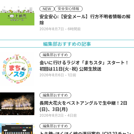
安全安心情報
NEW
安全安心:【安全メール】行方不明者情報の解
除
2026年8月7日
- 6時間前
編集部おすすめの記事
編集部おすすめ
会いに行けるラジオ「まちスタ」スタート！
初回は11日(火･祝) 公開生放送
2026年8月6日
- 1日前
編集部おすすめ
長岡大花火をベストアングルで生中継！2日
(日)、3日(月)
2026年8月2日
- 4日前
編集部おすすめ
トキ鉄･ほくほく線の運行案内 JCV123チャン