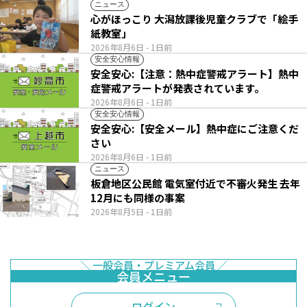
ニュース
心がほっこり 大潟放課後児童クラブで「絵手
紙教室」
2026年8月6日
- 1日前
安全安心情報
安全安心:【注意：熱中症警戒アラート】熱中
症警戒アラートが発表されています。
2026年8月6日
- 1日前
安全安心情報
安全安心:【安全メール】熱中症にご注意くだ
さい
2026年8月6日
- 1日前
ニュース
板倉地区公民館 電気室付近で不審火発生 去年
12月にも同様の事案
2026年8月5日
- 1日前
ログイン