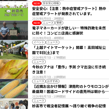
安全安心情報
NEW
安全安心:【注意：熱中症警戒アラート】熱中
症警戒アラートが発表されています。
2026年8月8日
- 2時間前
ニュース
警察
NEW
電子マネーカードが欲しい… 特殊詐欺を未然
に防ぐ！コンビニ店員に感謝状
2026年8月8日
- 4時間前
イベント
ニュース
「上越ナイトマーケット」開幕！ 高田城址公
園で8日(土)まで
2026年8月7日
- 17時間前
ニュース
今秋のブナは「豊作」予測 クマ出没に引き続
き注意！
2026年8月7日
- 18時間前
ニュース
おすすめ
【近隣お出かけ情報】津南町のトウモロコシが
最盛期！国道ロードサイドの直売所は朝から長
い列
2026年8月7日
- 18時間前
ニュース
妙高市で戦没者記憶展 ～語り継ぐ戦争の記憶