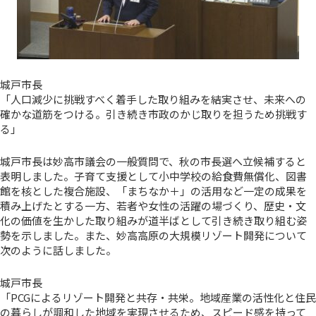
城戸市長
「人口減少に挑戦すべく着手した取り組みを結実させ、未来への
確かな道筋をつける。引き続き市政のかじ取りを担うため挑戦す
る」
城戸市長は妙高市議会の一般質問で、秋の市長選へ立候補すると
表明しました。子育て支援として小中学校の給食費無償化、図書
館を核とした複合施設、「まちなか＋」の活用など一定の成果を
積み上げたとする一方、若者や女性の活躍の場づくり、歴史・文
化の価値を生かした取り組みが道半ばとして引き続き取り組む姿
勢を示しました。また、妙高高原の大規模リゾート開発について
次のように話しました。
城戸市長
「PCGによるリゾート開発と共存・共栄。地域産業の活性化と住民
の暮らしが調和した地域を実現させるため、スピード感を持って