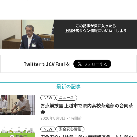
この記事が気に入ったら
上越妙高タウン情報にいいね！しよう
Twitter でJCV Fan !を
最新の記事
ニュース
NEW
お点前披露 上越市で県内高校茶道部の合同茶
会
2026年8月8日
- 1時間前
安全安心情報
NEW
安全安心:【注意：熱中症警戒アラート】熱中