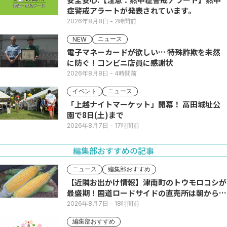
症警戒アラートが発表されています。
2026年8月8日
- 2時間前
ニュース
NEW
電子マネーカードが欲しい… 特殊詐欺を未然
に防ぐ！コンビニ店員に感謝状
2026年8月8日
- 4時間前
イベント
ニュース
「上越ナイトマーケット」開幕！ 高田城址公
園で8日(土)まで
2026年8月7日
- 17時間前
編集部おすすめの記事
ニュース
編集部おすすめ
【近隣お出かけ情報】津南町のトウモロコシが
最盛期！国道ロードサイドの直売所は朝から長
い列
2026年8月7日
- 18時間前
編集部おすすめ