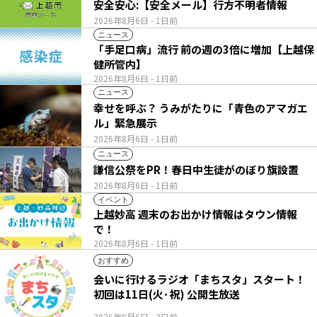
安全安心:【安全メール】行方不明者情報
2026年8月6日
- 1日前
ニュース
「手足口病」流行 前の週の3倍に増加【上越保
健所管内】
2026年8月6日
- 1日前
ニュース
幸せを呼ぶ？ うみがたりに「青色のアマガエ
ル」緊急展示
2026年8月6日
- 1日前
ニュース
謙信公祭をPR！春日中生徒がのぼり旗設置
2026年8月6日
- 1日前
イベント
上越妙高 週末のお出かけ情報はタウン情報
で！
2026年8月6日
- 1日前
おすすめ
会いに行けるラジオ「まちスタ」スタート！
初回は11日(火･祝) 公開生放送
2026年8月6日
- 2日前