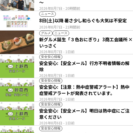
～
2026年8月7日
- 20時間前
ニュース
8日(土)以降 暑さ少し和らぐも大気は不安定
2026年8月7日
- 21時間前
グルメ
ニュース
新グルメ誕生「３色おにぎり」 3商工会議所 ×
いっさく
2026年8月7日
- 1日前
安全安心情報
安全安心:【安全メール】行方不明者情報の解
除
2026年8月7日
- 1日前
安全安心情報
安全安心:【注意：熱中症警戒アラート】熱中
症警戒アラートが発表されています。
2026年8月7日
- 1日前
安全安心情報
安全安心:【安全メール】明日は熱中症にご注
意ください
2026年8月6日
- 1日前
安全安心情報