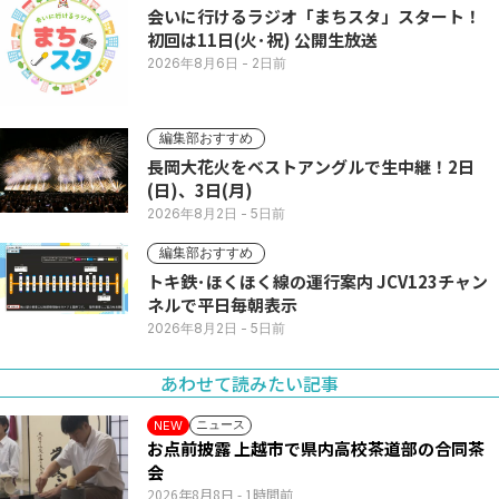
会いに行けるラジオ「まちスタ」スタート！
初回は11日(火･祝) 公開生放送
2026年8月6日
- 2日前
編集部おすすめ
長岡大花火をベストアングルで生中継！2日
(日)、3日(月)
2026年8月2日
- 5日前
編集部おすすめ
トキ鉄･ほくほく線の運行案内 JCV123チャン
ネルで平日毎朝表示
2026年8月2日
- 5日前
あわせて読みたい記事
ニュース
NEW
お点前披露 上越市で県内高校茶道部の合同茶
会
2026年8月8日
- 1時間前