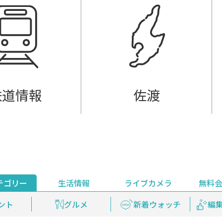
鉄道情報
佐渡
テゴリー
生活情報
ライブカメラ
無料
ント
ライブ配信
安全安心情報
グルメ
見逃し配信
天気
新着ウォッチ
上越妙高百景
プレミアム
編