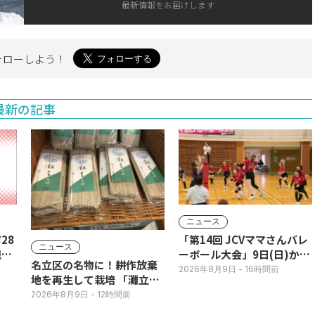
最新情報をお届けします
ォローしよう！
最新の記事
ニュース
28
「第14回 JCVママさんバレ
ニュース
現行
ーボール大会」9日(日)から
名立区の名物に！耕作放棄
JCVスペシャルで放送！
2026年8月9日
- 16時間前
地を再生して栽培 「灘立そ
ば」発売
2026年8月9日
- 12時間前