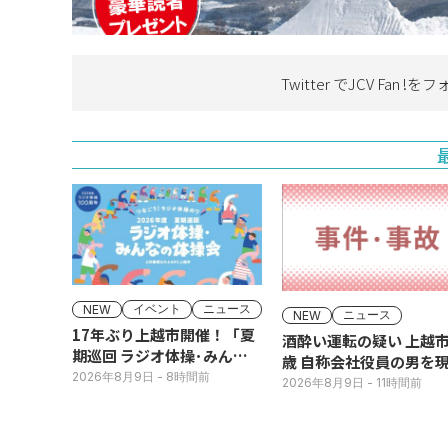
Twitter でJCV Fan !を
フ
イベント
ニュース
NEW
ニュース
NEW
17年ぶり上越市開催！「夏
酒酔い運転の疑い 上越市
期巡回 ラジオ体操･みんな
歳 自称会社役員の男を
の体操会」今月16日(日)
2026年8月9日
- 8時間前
犯逮捕
2026年8月9日
- 11時間前