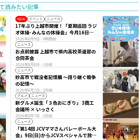
て読みたい記事
イベント
ニュース
NEW
17年ぶり上越市開催！「夏期巡回 ラジ
オ体操･みんなの体操会」今月16日
(日)
2026年8月9日
- 8時間前
ニュース
お点前披露 上越市で県内高校茶道部の
合同茶会
2026年8月8日
- 1日前
ニュース
妙高市で戦没者記憶展 ～語り継ぐ戦争
の記憶～
2026年8月7日
- 2日前
グルメ
ニュース
新グルメ誕生「３色おにぎり」 3商工
会議所 × いっさく
2026年8月7日
- 2日前
ニュース
「第14回 JCVママさんバレーボール大
会」9日(日)からJCVスペシャルで放