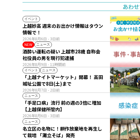
あわせ
イベント
上越妙高 週末のお出かけ情報はタウン
情報で！
2026年8月6日
- 3日前
ニュース
NEW
酒酔い運転の疑い 上越市28歳 自称会
社役員の男を現行犯逮捕
2026年8月9日
- 11時間前
イベント
ニュース
「上越ナイトマーケット」開幕！ 高田
城址公園で8日(土)まで
2026年8月7日
- 2日前
ニュース
「手足口病」流行 前の週の3倍に増加
【上越保健所管内】
2026年8月6日
- 3日前
ニュース
名立区の名物に！耕作放棄地を再生し
て栽培 「灘立そば」発売