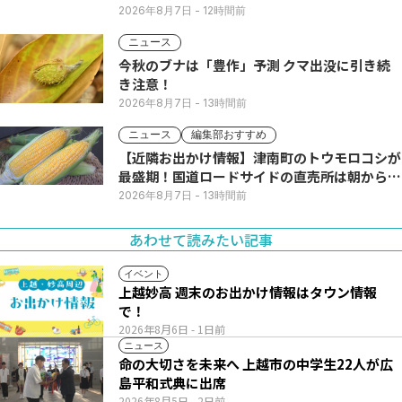
2026年8月7日
- 12時間前
ニュース
今秋のブナは「豊作」予測 クマ出没に引き続
き注意！
2026年8月7日
- 13時間前
ニュース
編集部おすすめ
【近隣お出かけ情報】津南町のトウモロコシが
最盛期！国道ロードサイドの直売所は朝から長
い列
2026年8月7日
- 13時間前
あわせて読みたい記事
イベント
上越妙高 週末のお出かけ情報はタウン情報
で！
2026年8月6日
- 1日前
ニュース
命の大切さを未来へ 上越市の中学生22人が広
島平和式典に出席
2026年8月5日
- 2日前