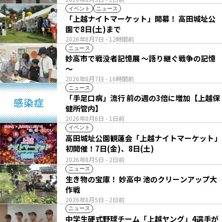
イベント
ニュース
「上越ナイトマーケット」開幕！ 高田城址公
園で8日(土)まで
2026年8月7日
- 12時間前
ニュース
妙高市で戦没者記憶展 ～語り継ぐ戦争の記憶
～
2026年8月7日
- 16時間前
ニュース
「手足口病」流行 前の週の3倍に増加【上越保
健所管内】
2026年8月6日
- 1日前
イベント
高田城址公園観蓮会「上越ナイトマーケット」
初開催！7日(金)、8日(土)
2026年8月5日
- 2日前
ニュース
生き物の宝庫！ 妙高中 池のクリーンアップ大
作戦
2026年8月5日
- 2日前
ニュース
中学生硬式野球チーム「上越ヤング」4選手が