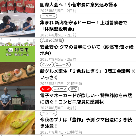
国際大会へ！小菅市長に意気込み語る
2026年8月5日
- 2日前
ニュース
集まれ 新潟を守るヒーロー！上越警察署で
「体験型説明会」
2026年8月5日
- 2日前
安全安心情報
安全安心:クマの目撃について（妙高市:笹ヶ峰
地内）
2026年8月5日
- 2日前
グルメ
ニュース
新グルメ誕生「３色おにぎり」 3商工会議所 ×
いっさく
2026年8月7日
- 21時間前
ニュース
警察
NEW
電子マネーカードが欲しい… 特殊詐欺を未然
に防ぐ！コンビニ店員に感謝状
2026年8月8日
- 4分前
ニュース
今秋のブナは「豊作」予測 クマ出没に引き続
き注意！
2026年8月7日
- 13時間前