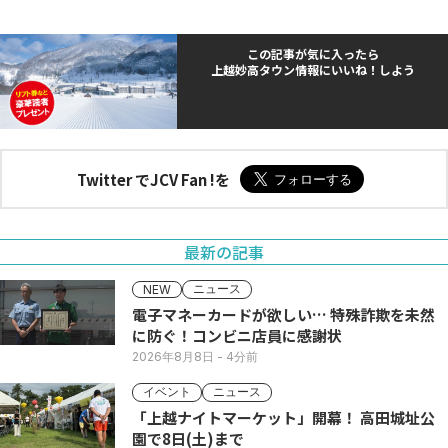
この記事が気に入ったら
上越妙高タウン情報にいいね！しよう
Twitter でJCV Fan !を
最新の記事
ニュース
NEW
電子マネーカードが欲しい… 特殊詐欺を未然
に防ぐ！コンビニ店員に感謝状
2026年8月8日
- 4分前
イベント
ニュース
「上越ナイトマーケット」開幕！ 高田城址公
園で8日(土)まで