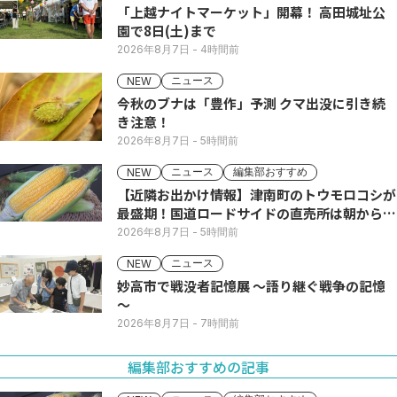
「上越ナイトマーケット」開幕！ 高田城址公
園で8日(土)まで
2026年8月7日
- 4時間前
ニュース
NEW
今秋のブナは「豊作」予測 クマ出没に引き続
き注意！
2026年8月7日
- 5時間前
ニュース
編集部おすすめ
NEW
【近隣お出かけ情報】津南町のトウモロコシが
最盛期！国道ロードサイドの直売所は朝から長
い列
2026年8月7日
- 5時間前
ニュース
NEW
妙高市で戦没者記憶展 ～語り継ぐ戦争の記憶
～
2026年8月7日
- 7時間前
編集部おすすめの記事