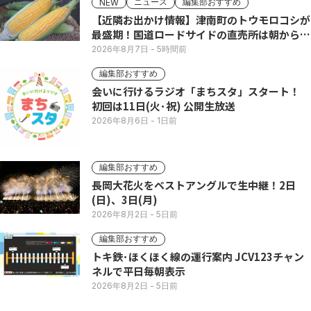
ニュース
編集部おすすめ
NEW
【近隣お出かけ情報】津南町のトウモロコシが
最盛期！国道ロードサイドの直売所は朝から長
い列
2026年8月7日
- 5時間前
編集部おすすめ
会いに行けるラジオ「まちスタ」スタート！
初回は11日(火･祝) 公開生放送
2026年8月6日
- 1日前
編集部おすすめ
長岡大花火をベストアングルで生中継！2日
(日)、3日(月)
2026年8月2日
- 5日前
編集部おすすめ
トキ鉄･ほくほく線の運行案内 JCV123チャン
ネルで平日毎朝表示
2026年8月2日
- 5日前