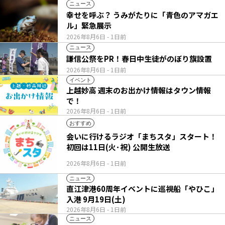
ニュース
幸せを呼ぶ？ うみがたりに「青色のアマガエ
ル」緊急展示
2026年8月6日
- 1日前
ニュース
謙信公祭をPR！春日中生徒がのぼり旗設置
2026年8月6日
- 1日前
イベント
上越妙高 週末のお出かけ情報はタウン情報
で！
2026年8月6日
- 1日前
おすすめ
会いに行けるラジオ「まちスタ」スタート！
初回は11日(火･祝) 公開生放送
2026年8月6日
- 1日前
ニュース
直江津港60周年イベントに巡視船「やひこ」
入港 9月19日(土)
2026年8月6日
- 1日前
ニュース