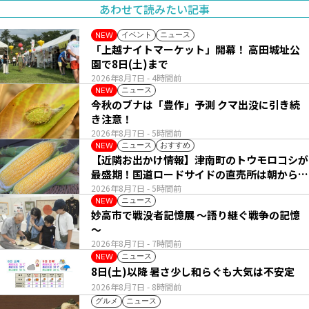
あわせて読みたい記事
イベント
ニュース
NEW
「上越ナイトマーケット」開幕！ 高田城址公
園で8日(土)まで
2026年8月7日
- 4時間前
ニュース
NEW
今秋のブナは「豊作」予測 クマ出没に引き続
き注意！
2026年8月7日
- 5時間前
ニュース
おすすめ
NEW
【近隣お出かけ情報】津南町のトウモロコシが
最盛期！国道ロードサイドの直売所は朝から長
い列
2026年8月7日
- 5時間前
ニュース
NEW
妙高市で戦没者記憶展 ～語り継ぐ戦争の記憶
～
2026年8月7日
- 7時間前
ニュース
NEW
8日(土)以降 暑さ少し和らぐも大気は不安定
2026年8月7日
- 8時間前
グルメ
ニュース