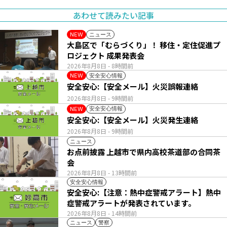
あわせて読みたい記事
ニュース
NEW
大島区で「むらづくり」！ 移住・定住促進プ
ロジェクト 成果発表会
2026年8月8日
- 8時間前
安全安心情報
NEW
安全安心:【安全メール】火災誤報連絡
2026年8月8日
- 9時間前
安全安心情報
NEW
安全安心:【安全メール】火災発生連絡
2026年8月8日
- 9時間前
ニュース
お点前披露 上越市で県内高校茶道部の合同茶
会
2026年8月8日
- 13時間前
安全安心情報
安全安心:【注意：熱中症警戒アラート】熱中
症警戒アラートが発表されています。
2026年8月8日
- 14時間前
ニュース
警察