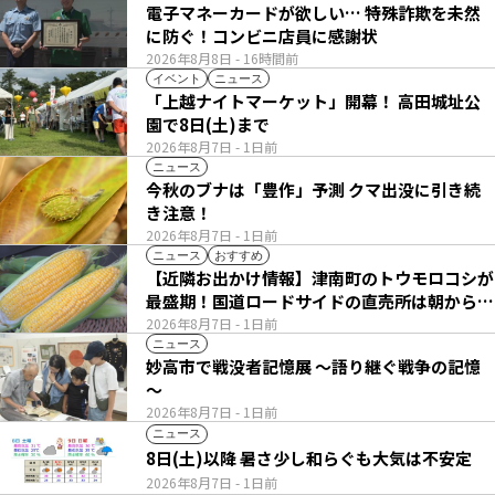
電子マネーカードが欲しい… 特殊詐欺を未然
に防ぐ！コンビニ店員に感謝状
2026年8月8日
- 16時間前
イベント
ニュース
「上越ナイトマーケット」開幕！ 高田城址公
園で8日(土)まで
2026年8月7日
- 1日前
ニュース
今秋のブナは「豊作」予測 クマ出没に引き続
き注意！
2026年8月7日
- 1日前
ニュース
おすすめ
【近隣お出かけ情報】津南町のトウモロコシが
最盛期！国道ロードサイドの直売所は朝から長
い列
2026年8月7日
- 1日前
ニュース
妙高市で戦没者記憶展 ～語り継ぐ戦争の記憶
～
2026年8月7日
- 1日前
ニュース
8日(土)以降 暑さ少し和らぐも大気は不安定
2026年8月7日
- 1日前