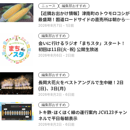
ニュース
編集部おすすめ
【近隣お出かけ情報】津南町のトウモロコシが
最盛期！国道ロードサイドの直売所は朝から長
い列
2026年8月7日
- 1日前
編集部おすすめ
会いに行けるラジオ「まちスタ」スタート！
初回は11日(火･祝) 公開生放送
2026年8月6日
- 2日前
編集部おすすめ
長岡大花火をベストアングルで生中継！2日
(日)、3日(月)
2026年8月2日
- 6日前
編集部おすすめ
トキ鉄･ほくほく線の運行案内 JCV123チャン
ネルで平日毎朝表示
2026年8月2日
- 6日前