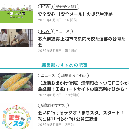
安全安心情報
NEW
安全安心:【安全メール】火災発生連絡
2026年8月8日
- 1時間前
ニュース
NEW
お点前披露 上越市で県内高校茶道部の合同茶
会
2026年8月8日
- 5時間前
編集部おすすめの記事
ニュース
編集部おすすめ
【近隣お出かけ情報】津南町のトウモロコシが
最盛期！国道ロードサイドの直売所は朝から長
い列
2026年8月7日
- 22時間前
編集部おすすめ
会いに行けるラジオ「まちスタ」スタート！
初回は11日(火･祝) 公開生放送
2026年8月6日
- 2日前