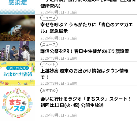
健所管内】
2026年8月6日
- 1日前
ニュース
幸せを呼ぶ？ うみがたりに「青色のアマガエ
ル」緊急展示
2026年8月6日
- 2日前
ニュース
謙信公祭をPR！春日中生徒がのぼり旗設置
2026年8月6日
- 2日前
イベント
上越妙高 週末のお出かけ情報はタウン情報
で！
2026年8月6日
- 2日前
おすすめ
会いに行けるラジオ「まちスタ」スタート！
初回は11日(火･祝) 公開生放送
2026年8月6日
- 2日前