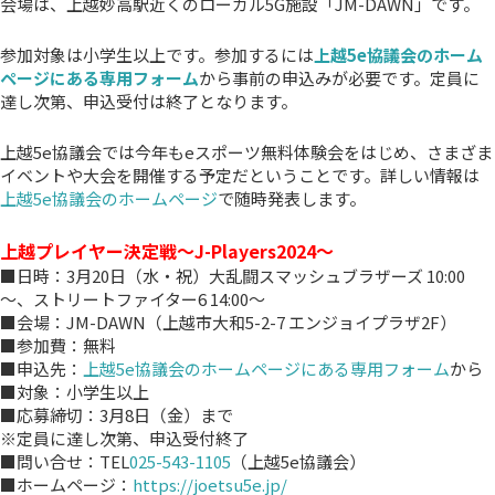
会場は、上越妙高駅近くのローカル5G施設「JM-DAWN」です。
参加対象は小学生以上です。参加するには
上越5e協議会のホーム
ページにある専用フォーム
から事前の申込みが必要です。定員に
達し次第、申込受付は終了となります。
上越5e協議会では今年もeスポーツ無料体験会をはじめ、さまざま
イベントや大会を開催する予定だということです。詳しい情報は
上越5e協議会のホームページ
で随時発表します。
上越プレイヤー決定戦～J-Players2024～
■日時：3月20日（水・祝）大乱闘スマッシュブラザーズ 10:00
～、ストリートファイター6 14:00～
■会場：JM-DAWN（上越市大和5-2-7 エンジョイプラザ2F）
■参加費：無料
■申込先：
上越5e協議会のホームページにある専用フォーム
から
■対象：小学生以上
■応募締切：3月8日（金）まで
※定員に達し次第、申込受付終了
■問い合せ：TEL
025-543-1105
（上越5e協議会）
■ホームページ：
https://joetsu5e.jp/