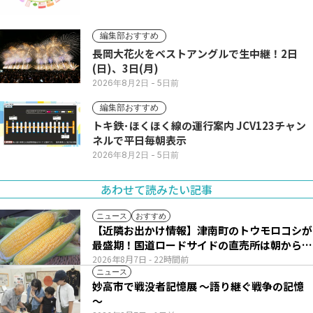
編集部おすすめ
長岡大花火をベストアングルで生中継！2日
(日)、3日(月)
2026年8月2日
- 5日前
編集部おすすめ
トキ鉄･ほくほく線の運行案内 JCV123チャン
ネルで平日毎朝表示
2026年8月2日
- 5日前
あわせて読みたい記事
ニュース
おすすめ
【近隣お出かけ情報】津南町のトウモロコシが
最盛期！国道ロードサイドの直売所は朝から長
い列
2026年8月7日
- 22時間前
ニュース
妙高市で戦没者記憶展 ～語り継ぐ戦争の記憶
～