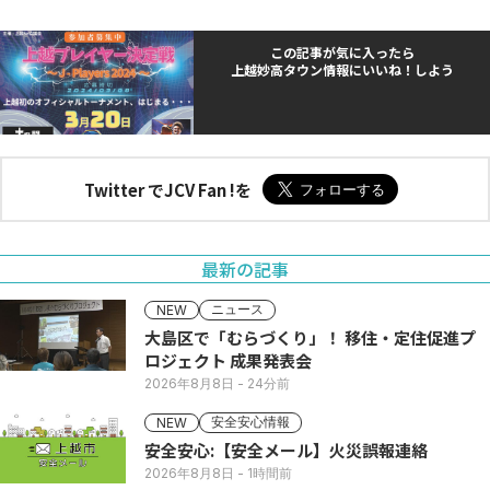
この記事が気に入ったら
上越妙高タウン情報にいいね！しよう
Twitter でJCV Fan !を
最新の記事
ニュース
NEW
大島区で「むらづくり」！ 移住・定住促進プ
ロジェクト 成果発表会
2026年8月8日
- 24分前
安全安心情報
NEW
安全安心:【安全メール】火災誤報連絡
2026年8月8日
- 1時間前