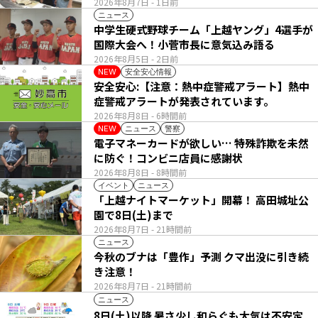
2026年8月7日
- 1日前
ニュース
中学生硬式野球チーム「上越ヤング」4選手が
国際大会へ！小菅市長に意気込み語る
2026年8月5日
- 2日前
安全安心情報
NEW
安全安心:【注意：熱中症警戒アラート】熱中
症警戒アラートが発表されています。
2026年8月8日
- 6時間前
ニュース
警察
NEW
電子マネーカードが欲しい… 特殊詐欺を未然
に防ぐ！コンビニ店員に感謝状
2026年8月8日
- 8時間前
イベント
ニュース
「上越ナイトマーケット」開幕！ 高田城址公
園で8日(土)まで
2026年8月7日
- 21時間前
ニュース
今秋のブナは「豊作」予測 クマ出没に引き続
き注意！
2026年8月7日
- 21時間前
ニュース
8日(土)以降 暑さ少し和らぐも大気は不安定